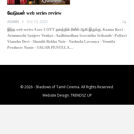
வேடுவன் web series review
ADMIN
Oct 10, 2025
இந்த web series A zee 5 OTT தளத்தில் ரிலீஸ் ஆகி இருக்கு. Kanna Ravi -
Arunmozhi Sanjeev Venkat - Aadhinadhan Sravnitha Srikanth - Pallavi
Vinusha Devi - Shanthi Rekha Nair - Yashoda Lavanya - Vennila
Producer Name - SAGAR PENTELA…
© 2026 - Shadows of Tamil Cinema. All Rights Reserved.
Website Design:
TRENDSZ UP