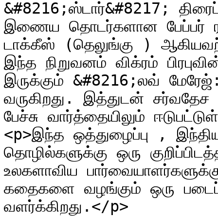
&#8216;ஸ்டார்&#8217; திரைப்ப
இணைய தொடர்களான பேப்பர் ராக
டாக்கீஸ் (தெலுங்கு ) ஆகியவற்
இந்த நிறுவனம் விக்ரம் பிரபுவின
இருக்கும் &#8216;லவ் மேரேஜ்: 
வருகிறது. இத்துடன் சர்வதேச 
பேச்சு வார்த்தையிலும் ஈடுபட்டு
<p>இந்த ஒத்துழைப்பு , இந்திய
தொழில்களுக்கு ஒரு குறிப்பிடத
உலகளாவிய பார்வையாளர்களுக்கு ப
கதைகளை வழங்கும் ஒரு படைப்பு
வளர்க்கிறது.</p>
