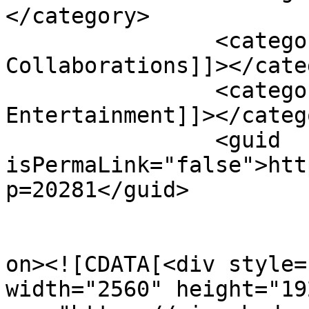
</category>

		<category><![CDATA[#Korean Film 
Collaborations]]></cate
		<category><![CDATA[#Rise East 
Entertainment]]></catego
		<guid 
isPermaLink="false">htt
p=20281</guid>

					<de
on><![CDATA[<div style=
width="2560" height="192