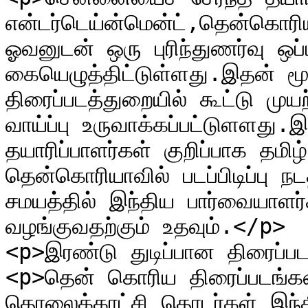
என்டர்டெய்ன்மென்ட்,தென்கொரிய
ஓவனுடன் ஒரு புரிந்துணர்வு ஒப்பந
கையெழுத்திட்டுள்ளது.இதன் ம
திரைப்படத்துறையில் கூட்டு மு
வாய்ப்பு உருவாக்கப்பட்டுளளது.
தயாரிப்பாளர்கள் குறிப்பாக தமிழ
தென்கொரியாவில் படப்பிடிப்பு 
சமயத்தில் இந்திய பார்வையாள
வழங்குவதற்கும் உதவும்.</p>

<p>இரண்டு துடிப்பான திரைப
<p>தென் கொரிய திரைப்படங்க
தொலைக்காட்சி தொடர்கள் இந்த