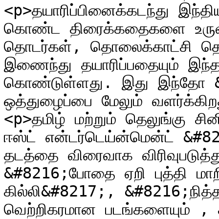
<p>தயாரிப்பினைக்கடந்து இந்
கொண்ட திரைக்கதைகளை உருவ
தொடர்கள், தொலைக்காட்சி தொட
இணைந்து தயாரிப்பதையும் இந்
கொண்டுள்ளது. இது இந்தோ &
ஒத்துழைப்பை மேலும் வளர்க்கி
<p>தமிழ் மற்றும் தெலுங்கு ச
ஈஸ்ட் என்டர்டெய்ன்மென்ட் &
தடத்தை விரைவாக விரிவுபடுத்து
&#8216;போதை ஏறி புத்தி மா
கில்லி&#8217;, &#8216;நித்
வெற்றிகரமான படங்களையும் , ச