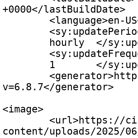
+0000</lastBuildDate>

	<language>en-US</language>

	<sy:updatePeriod>

	hourly	</sy:updatePeriod>

	<sy:updateFrequency>

	1	</sy:updateFrequency>

	<generator>https://wordpress.org/?
v=6.8.7</generator>

<image>

	<url>https://cineshadows.com/wp-
content/uploads/2025/06