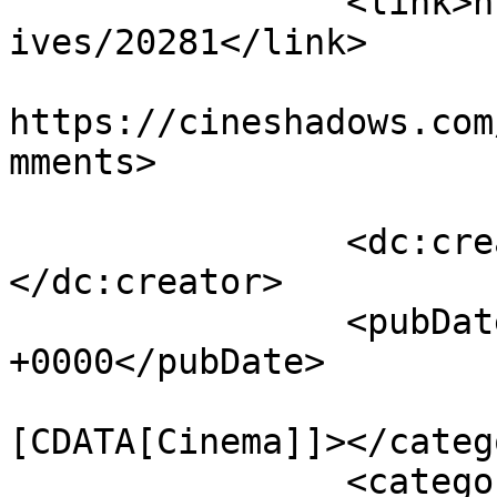
		<link>https://cineshadows.com/arch
ives/20281</link>

					<co
https://cineshadows.com
mments>

		<dc:creator><![CDATA[admin]]>
</dc:creator>

		<pubDate>Tue, 08 Apr 2025 07:21:20 
+0000</pubDate>

				<catego
[CDATA[Cinema]]></catego
		<category><![CDATA[செய்திகள்]]>