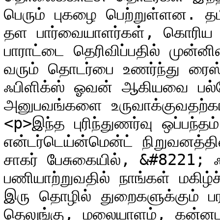
பெரும் புகழை பெற்றுள்ளன. தமிழ
தள பார்வையாளர்கள், கொரிய 
பாராட்டை தெரிவிப்பதில் முன்னி
வரும் தொடர்பை உணர்ந்து ரைஸ் ஈ
ஃபிளிக்ஸ் ஓவன் ஆகியவை பல்வ
அனுபவங்களை உருவாக்குவதற்கா
<p>இந்த புரிந்துணர்வு ஒப்பந்தம்
என்டர்டெய்ன்மென்ட் நிறுவனத்தின் த
சாகர் பேசுகையில், &#8221; 
பணியாற்றுவதில் நாங்கள் மகிழ
இரு தொழில் துறைகளுக்கும் பரஸ
தெலுங்கு, மலையாளம், கன்னடம் 