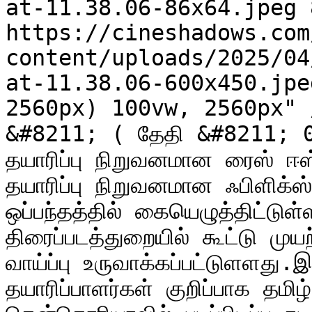
at-11.38.06-86x64.jpeg 8
https://cineshadows.com
content/uploads/2025/04
at-11.38.06-600x450.jpe
2560px) 100vw, 2560px" 
&#8211; ( தேதி &#8211; 0
தயாரிப்பு நிறுவனமான ரைஸ் ஈஸ
தயாரிப்பு நிறுவனமான ஃபிளிக்ஸ்
ஒப்பந்தத்தில் கையெழுத்திட்ட
திரைப்படத்துறையில் கூட்டு மு
வாய்ப்பு உருவாக்கப்பட்டுளளது.
தயாரிப்பாளர்கள் குறிப்பாக தமிழ