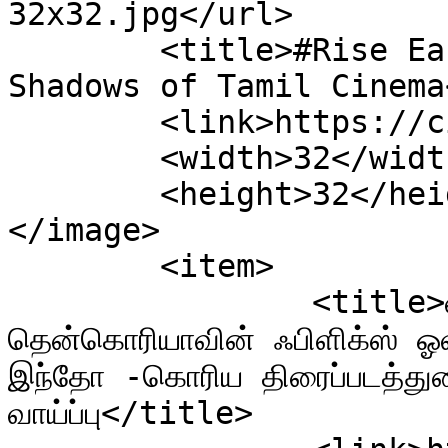
32x32.jpg</url>

	<title>#Rise East Entertainment &#8211; 
Shadows of Tamil Cinema
	<link>https://cineshadows.com</link>

	<width>32</width>

	<height>32</height>

</image> 

	<item>

		<title>ரைஸ் ஈஸ்ட் என்டர்டெய்ன்மெண்ட் , 
தென்கொரியாவின் ஃபிளிக்ஸ் ஓவனு
இந்தோ -கொரிய திரைப்படத்துறை
வாய்ப்பு</title>
