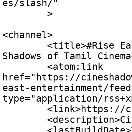
es/slash/"

	>

<channel>

	<title>#Rise East Entertainment &#8211; 
Shadows of Tamil Cinema
	<atom:link 
href="https://cineshado
east-entertainment/feed
type="application/rss+x
	<link>https://cineshadows.com</link>

	<description>Cine Shadowws</description>

	<lastBuildDate>Tue, 08 Apr 2025 07:21:20 