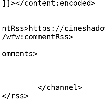
]]></content:encoded>

					<wf
ntRss>https://cineshado
/wfw:commentRss>

			<slash:comments>0</slash
omments>

			</item>
	</channel>
