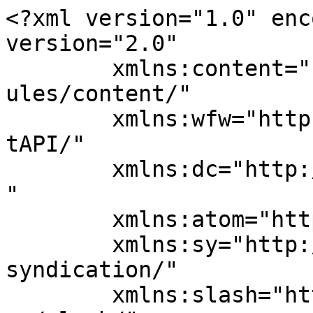
<?xml version="1.0" enc
version="2.0"

	xmlns:content="http://purl.org/rss/1.0/mod
ules/content/"

	xmlns:wfw="http://wellformedweb.org/Commen
tAPI/"

	xmlns:dc="http://purl.org/dc/elements/1.1/
"

	xmlns:atom="http://www.w3.org/2005/Atom"

	xmlns:sy="http://purl.org/rss/1.0/modules/
syndication/"

	xmlns:slash="http://purl.org/rss/1.0/modul