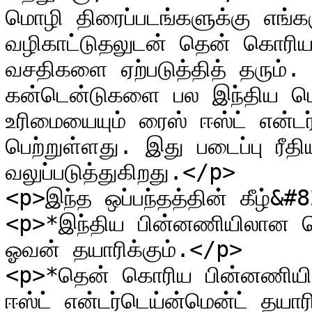
மொழி திரைப்படங்களுக்கு எங்க
வழிகாட்டுதலுடன் தென் கொரியாவி
வசதிகளை ஏற்படுத்தித் தரும்.
கன்டென்டுகளை பல இந்திய மொழ
உரிமையையும் ரைஸ் ஈஸ்ட் என்டர்
பெற்றுள்ளது. இது படைப்பு ரீத
வலுப்படுத்துகிறது.</p>

<p>இந்த ஒப்பந்தத்தின் கீழ்&#
<p>*இந்திய பின்னணியிலான கொ
ஓவன் தயாரிக்கும்.</p>

<p>*தென் கொரிய பின்னணியில
ஈஸ்ட் என்டர்டெய்ன்மென்ட் தயாரி