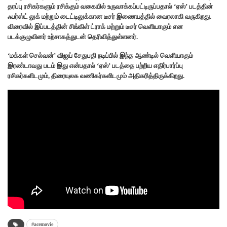
தரப்பு ரசிகர்களும் ரசிக்கும் வகையில் உருவாக்கப்பட்டிருப்பதால் ‘ஏஸ்’ படத்தின்
ஃபர்ஸ்ட் லுக் மற்றும் டைட்டிலுக்கான டீசர் இணையத்தில் வைரலாகி வருகிறது.
விரைவில் இப்படத்தின் சிங்கிள் ட்ராக் மற்றும் டீசர் வெளியாகும் என
படக்குழுவினர் உற்சாகத்துடன் தெரிவித்துள்ளனர்.
‘மக்கள் செல்வன்’ விஜய் சேதுபதி நடிப்பில் இந்த ஆண்டில் வெளியாகும்
இரண்டாவது படம் இது என்பதால் ‘ஏஸ்’ படத்தை பற்றிய எதிர்பார்ப்பு
ரசிகர்களிடமும், திரையுலக வணிகர்களிடமும் அதிகரித்திருக்கிறது.
#acemovie