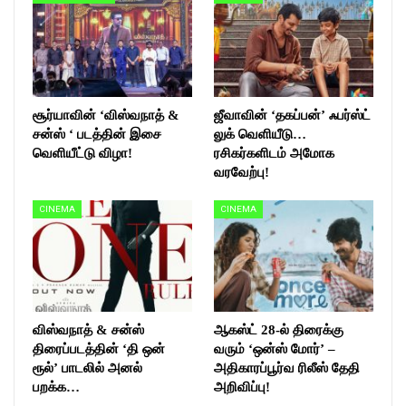
சூர்யாவின் ‘விஸ்வநாத் &
ஜீவாவின் ‘தகப்பன்’ ஃபர்ஸ்ட்
சன்ஸ் ‘ படத்தின் இசை
லுக் வெளியீடு…
வெளியீட்டு விழா!
ரசிகர்களிடம் அமோக
வரவேற்பு!
CINEMA
CINEMA
விஸ்வநாத் & சன்ஸ்
ஆகஸ்ட் 28-ல் திரைக்கு
திரைப்படத்தின் ‘தி ஒன்
வரும் ‘ஒன்ஸ் மோர்’ –
ரூல்’ பாடலில் அனல்
அதிகாரப்பூர்வ ரிலீஸ் தேதி
பறக்க…
அறிவிப்பு!