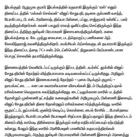
இயக்குநர் ஆறுமுக குமார் இயக்கத்தில் உருவாகி இருக்கும் ‘ஏஸ்’ எனும்
திரைப்படத்தில் ‘மக்கள் செல்வன்’ விஜய் சேதுபதி, நடிகை ருக்மணி வசந்த்,
யோகி பாபு, பி. எஸ். அவினாஷ், திவ்யா பிள்ளை, பப்லு, ராஜ்குமார் உள்ளிட்ட பலர்
நடித்திருக்கிறார்கள்.‌ கரண் பகதூர் ராவத் ஒளிப்பதிவு செய்திருக்கும் இந்த
திரைப்படத்திற்கு ஜஸ்டின் பிரபாகரன் இசையமைத்திருக்கிறார். கலை
இயக்கத்தை ஏ. கே. முத்து கையாள, படத்தொகுப்பு பணிகளை ஆர்.
கோவிந்தராஜ் கவனித்திருக்கிறார். கமர்சியல் அம்சங்களுடன் தயாராகி இருக்கும்
இந்த திரைப்படத்தை 7Cs என்டர்டெய்ன்மென்ட் நிறுவனம் பிரம்மாண்டமான
பொருட்செலவில் தயாரித்திருக்கிறது.
இணையத்தில் வெளியிடப்பட்டிருக்கும் இப்படத்தின். ஃபர்ஸ்ட் லுக்கில் விஜய்
சேதுபதியின் தோற்றம் வித்தியாசமாக வடிவமைக்கப்பட்டிருக்கிறது. அதிலும்
விஜய் சேதுபதியின் இளமையானத் தோற்றம் + புகை பிடிக்கும் குழாய் +
தாயக்கட்டை … என பல சுவாரஸ்யமான விசயங்கள் இடம் பிடித்திருப்பதால்
ரசிகர்களை வெகுவாக கவர்ந்திருக்கிறது. டைட்டிலுக்கான டீசரில் படத்தில்
தோன்றும் முன்னணி நட்சத்திர கலைஞர்களின் அறிமுகமும், பின்னணி இசையும்,
விஜய் சேதுபதியின் திரை தோன்றலும் ரசிகர்களை ஈர்த்திருக்கிறது. டீசரில்
சூதாட்டம், துப்பாக்கி, குண்டு வெடிப்பு, கொள்ளை, பைக் சேசிங் …போன்றவை
இருந்தாலும், யோகி பாபுவின் ரியாக்ஷன் சிறப்பாக இருப்பதாலும் இந்த திரைப்படம்
கிரைம் வித் காமெடி திரில்லராக இருக்கும் என்ற எதிர்பார்ப்பையும் ஏற்படுத்தி
உள்ளது. மேலும் இந்த டீசரில் அனிமேஷன் பாணியில் கதாபாத்திரங்கள்
அறிமுகமாவதும், அதற்கு ஜஸ்டின் பிரபாகரனின் பின்னணி இசையும் அனைத்து