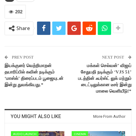
202
Share
PREV POST
NEXT POST
இயக்குனர் வெற்றிமாறன்
மக்கள் செல்வன்’ விஜய்
தயாரிப்பில் கவின் நடிக்கும்
சேதுபதி நடிக்கும் ‘VJS 51’
‘மாஸ்க்’ திரைப்படம் பூஜையுடன்
படத்தின் ஃபர்ஸ்ட் லுக் மற்றும்
இன்று துவங்கியது.*
டைட்டிலுக்கான டீசர் இன்று
மாலை வெளியீடு!*
YOU MIGHT ALSO LIKE
More From Author
AUDIO LAUNCH
CINEMA