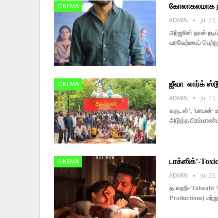
கோலாகலமாக நடை
CINEMA
ADMIN
Jul 23
அர்ஜூன் தாஸ் நடிப
வரவேற்பைப் பெற்ற
ஜீவா லார்க் ஸ
CINEMA
ADMIN
Jul 23
கருடன்’, ‘மாமன்’ 
அடுத்த பிரம்மாண்ட
டாக்ஸிக்’-Toxi
CINEMA
ADMIN
Jul 23
தபாஹி- Tabaahi '
Productions) மற்