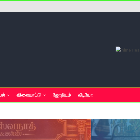
யல்
விளையாட்டு
ஜோதிடம்
வீடியோ