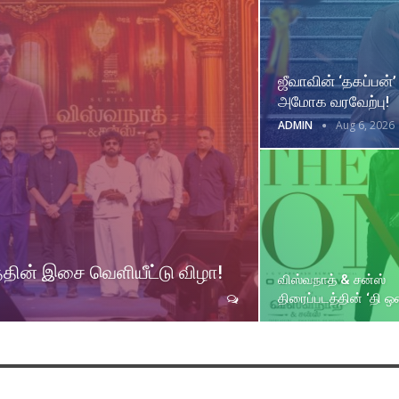
ஜீவாவின் ‘தகப்பன்’
அமோக வரவேற்பு!
ADMIN
Aug 6, 2026
த்தின் இசை வெளியீட்டு விழா!
விஸ்வநாத் & சன்ஸ்
திரைப்படத்தின் ‘தி ஒன