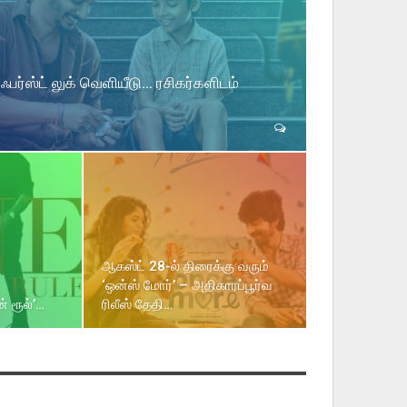
 ஃபர்ஸ்ட் லுக் வெளியீடு… ரசிகர்களிடம்
ஆகஸ்ட் 28-ல் திரைக்கு வரும்
‘ஒன்ஸ் மோர்’ – அதிகாரப்பூர்வ
் ரூல்’…
ரிலீஸ் தேதி…