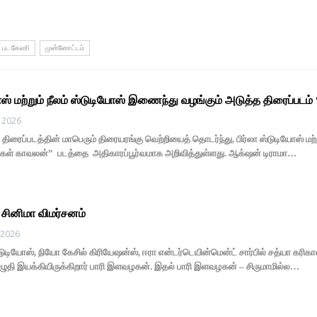
பட கேலரி
முன்னோட்டம்
ோஸ் மற்றும் நீலம் ஸ்டுடியோஸ் இணைந்து வழங்கும் அடுத்த திரைப்படம
 2026
ரைப்படத்தின் மாபெரும் திரையரங்கு வெற்றியைத் தொடர்ந்து, பிர்லா ஸ்டுடியோஸ் மற்ற
்கள் காவலன்” படத்தை அதிகாரப்பூர்வமாக அறிவித்துள்ளது. ஆக்‌ஷன் டிராமா…
சினிமா விமர்சனம்
, 2026
்டுடியோஸ், நியோ கேசில் கிரியேஷன்ஸ், ஈரா என்டர்டெயின்மென்ட் சார்பில் சத்யா கர
தி இயக்கியிருக்கிறார் பாரி இளவழகன். இதல் பாரி இளவழகன் – சிருமாமில்ல…