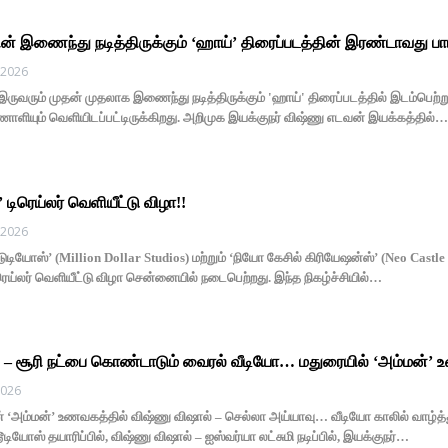
ன் இணைந்து நடித்திருக்கும் ‘ஹாய்’ திரைப்படத்தின் இரண்டாவது ப
, 2026
இருவரும் முதன் முதலாக இணைந்து நடித்திருக்கும் 'ஹாய்' திரைப்படத்தில் இடம்பெற்
ியும் வெளியிடப்பட்டிருக்கிறது. அறிமுக இயக்குநர் விஷ்ணு எடவன் இயக்கத்தில்…
ிரெய்லர் வெளியீட்டு விழா!!
, 2026
்டுடியோஸ்’ (Million Dollar Studios) மற்றும் ‘நியோ கேசில் கிரியேஷன்ஸ்’ (Neo Ca
ரெய்லர் வெளியீட்டு விழா சென்னையில் நடைபெற்றது. இந்த நிகழ்ச்சியில்…
் – சூரி நட்பை கொண்டாடும் வைரல் வீடியோ… மதுரையில் ‘அம்மன்’
 2026
் ‘அம்மன்’ உணவகத்தில் விஷ்ணு விஷால் – செல்லா அய்யாவு… வீடியோ காலில் வாழ்த்து
டியோஸ் தயாரிப்பில், விஷ்ணு விஷால் – ஐஸ்வர்யா லட்சுமி நடிப்பில், இயக்குநர்…