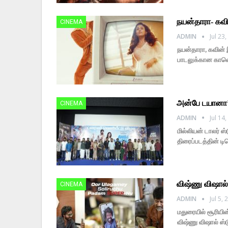
நயன்தாரா- கவி
CINEMA
ADMIN
Jul 23
நயன்தாரா, கவின் 
பாடலுக்கான காணொள
அன்பே டயானா’ ட
CINEMA
ADMIN
Jul 14
மில்லியன் டாலர் ஸ
திரைப்படத்தின் டி
விஷ்ணு விஷால
CINEMA
ADMIN
Jul 5,
மதுரையில் சூரியின
விஷ்ணு விஷால் ஸ்டூ