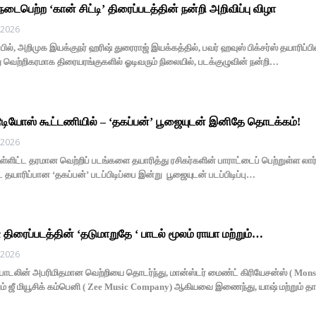
பெற்ற ‘கான் சிட்டி’ திரைப்படத்தின் நன்றி அறிவிப்பு விழா
, 2026
்பில், அறிமுக இயக்குநர் ஹரிஷ் துரைராஜ் இயக்கத்தில், பவர் ஹவுஸ் பிக்சர்ஸ் தயாரிப்
ு வெற்றிகரமாக திரையரங்குகளில் ஓடிவரும் நிலையில், படக்குழுவின் நன்றி…
்டூடியோஸ் கூட்டணியில் – ‘தகப்பன்’ பூஜையுடன் இனிதே தொடக்கம்!
, 2026
உள்ளிட்ட தரமான வெற்றிப் படங்களை தயாரித்து ரசிகர்களின் பாராட்டைப் பெற்றுள்ள லார்க
 தயாரிப்பான ‘தகப்பன்’ படப்பிடிப்பை இன்று பூஜையுடன் படப்பிடிப்பு…
c திரைப்படத்தின் ‘தடுமாறுதே ‘ பாடல் மூலம் ராயா மற்றும்…
, 2026
பாடலின் அபரிமிதமான வெற்றியை தொடர்ந்து, மான்ஸ்டர் மைண்ட் கிரியேசன்ஸ் ( Monste
றும் ஜீ மியூசிக் கம்பெனி ( Zee Music Company) ஆகியவை இணைந்து, யாஷ் மற்றும் 