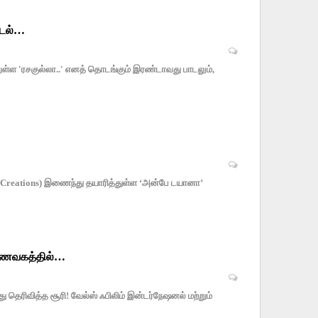
ாடல்…
றுள்ள 'ரசகுல்லா..' எனத் தொடங்கும் இரண்டாவது பாடலும்,
stle Creations) இணைந்து தயாரித்துள்ள ‘அன்பே டயானா’
 உணவகத்தில்…
 தெரிவித்த சூரி! வேல்ஸ் ஃபிலிம் இன்டர்நேஷனல் மற்றும்