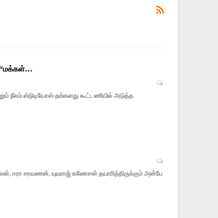
் “மக்கள்…
ும் நீலம் ஸ்டுடியோஸ் தங்களது கூட்டணியில் அடுத்த
ிகாலன், ஈரா சரவணன், யுவராஜ் கணேசன் தயாரித்திருக்கும் அன்பே