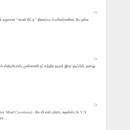
பில் உருவான “கான் சிட்டி” திரைப்படம் ரசிகர்களிடையே நல்ல
் ஸ்டூடியோஸ், முன்னணி நட்சத்திர நடிகர் ஜீவா நடிப்பில், தனது
r Mind Creations) - கே வி என் புரொடக்ஷன்ஸ் ( K V N
தாரா…