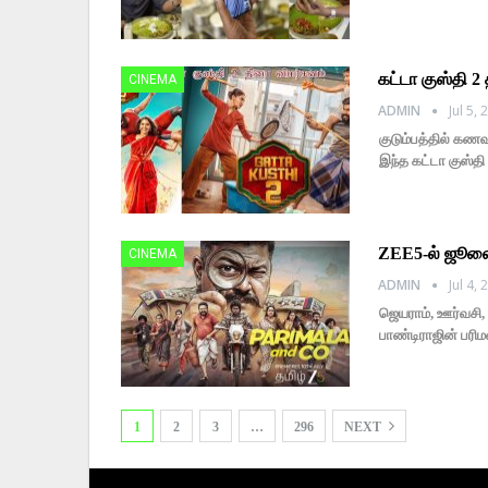
கட்டா குஸ்தி 2
CINEMA
ADMIN
Jul 5,
குடும்பத்தில் கண
இந்த கட்டா குஸ்தி
ZEE5-ல் ஜூலை 
CINEMA
ADMIN
Jul 4,
ஜெயராம், ஊர்வசி, 
பாண்டிராஜின் பரி
1
2
3
…
296
NEXT