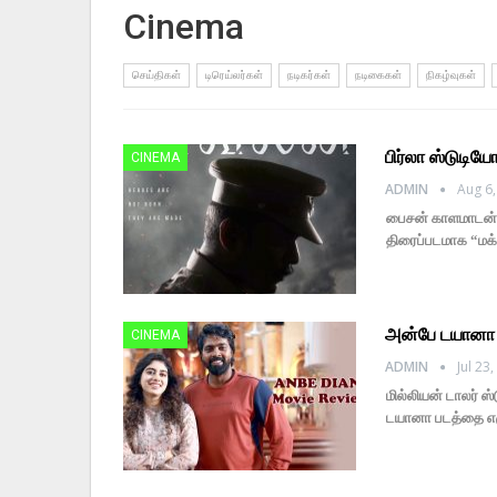
Cinema
செய்திகள்
டிரெய்லர்கள்
நடிகர்கள்
நடிகைகள்
நிகழ்வுகள்
பிர்லா ஸ்டுடிய
CINEMA
ADMIN
Aug 6,
பைசன் காளமாடன் தி
திரைப்படமாக “மக
அன்பே டயானா 
CINEMA
ADMIN
Jul 23
மில்லியன் டாலர் ஸ
டயானா படத்தை எழு