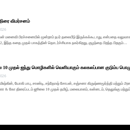
 திரை விமர்சனம்
 2026
வன் மனைவி பிரச்சனையில் மூன்றாம் நபர் தலையீடு இருக்கக்கூடாது, என்பதை வலுவ
 2, இந்த கதை முதல் பாகத்தின் தொடர்ச்சியாக நகர்கிறது, குழந்தை பிறந்த பிறகும்…
10 முதல் ஐந்து மொழிகளில் வெளியாகும் கலகலப்பான குடும்ப பொழ
 2026
மிஷ்கின், யோகி பாபு, சாண்டி, சந்தோஷ் சோபன், சஞ்சனா கிருஷ்ணமூர்த்தி மற்றும் அன
மளா & கோ திரைப்படம் ஜூலை 10 முதல் தமிழ், மலையாளம், கன்னடம், தெலுங்கு மற்று