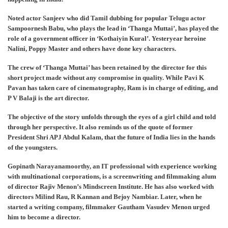
Noted actor Sanjeev who did Tamil dubbing for popular Telugu actor
Sampoornesh Babu, who plays the lead in ‘Thanga Muttai’, has played the
role of a government officer in ‘Kothaiyin Kural’. Yesteryear heroine
Nalini, Poppy Master and others have done key characters.
The crew of ‘Thanga Muttai’ has been retained by the director for this
short project made without any compromise in quality. While Pavi K
Pavan has taken care of cinematography, Ram is in charge of editing, and
P V Balaji is the art director.
The objective of the story unfolds through the eyes of a girl child and told
through her perspective. It also reminds us of the quote of former
President Shri APJ Abdul Kalam, that the future of India lies in the hands
of the youngsters.
Gopinath Narayanamoorthy, an IT professional with experience working
with multinational corporations, is a screenwriting and filmmaking alum
of director Rajiv Menon’s Mindscreen Institute. He has also worked with
directors Milind Rau, R Kannan and Bejoy Nambiar. Later, when he
started a writing company, filmmaker Gautham Vasudev Menon urged
him to become a director.