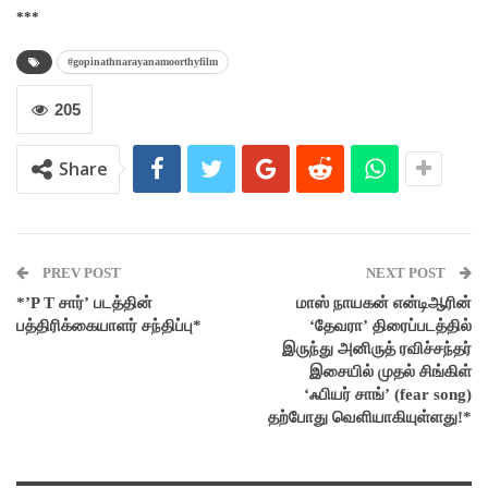
***
#gopinathnarayanamoorthyfilm
205
Share
PREV POST
NEXT POST
*’P T சார்’ படத்தின்
மாஸ் நாயகன் என்டிஆரின்
பத்திரிக்கையாளர் சந்திப்பு*
‘தேவரா’ திரைப்படத்தில்
இருந்து அனிருத் ரவிச்சந்தர்
இசையில் முதல் சிங்கிள்
‘ஃபியர் சாங்’ (fear song)
தற்போது வெளியாகியுள்ளது!*