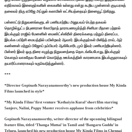
எதிர்காலம் இளைஞர்களின் கைகளில் உள்ளது என்று கூறிய‌ முன்னாள் குடியரசுத்
தலைவர் திரு ஏபிஜே அப்துல் கலாமின் லட்சியத்தையும் நினைவூட்டுகிறது.
பன்னாட்டு நிறுவனங்களுடன் பணியாற்றிய அனுபவம் பெற்ற தகவல்
தொழில்நுட்ப நிபுணரான கோபிநாத் நாராயணமூர்த்தி சினிமா மீதான பற்றால்
இயக்குநர் ராஜிவ் மேனனின் மைண்ட்ஸ்கிரீன் திரைக்கதை மற்றும் திரைப்பட
இயக்க பயிற்சி மையத்தில் பயின்றவர் ஆவார். இயக்குநர்கள் மிலிந்த் ராவ், ஆர்
கண்ணன் மற்றும் பிஜோய் நம்பியார் ஆகியோரிடமும் இவர் பணியாற்றியுள்ளார்.
பின்னர் இவர் ஒரு திரை எழுத்து நிறுவனத்தை தொடங்கியபோது, இயக்குநர்
கௌதம் வாசுதேவ மேனன் கொடுத்த ஊக்கத்தின் காரணமாக இயக்குநராகவும்
தயாரிப்பாளராகவும் உருவெடுத்துள்ளார்.
***
*Director Gopinath Narayanamoorthy’s new production house My Kinda
Films launched in style*
*My Kinda Films’ first venture ‘Kothaiyin Kural’ short film starring
Sanjeev, Nalini, Poppy Master receives applause from celebrities*
Gopinath Narayanamoorthy, writer-director of the upcoming bilingual
feature film, titled ‘Thanga Muttai’ in Tamil and ‘Bangaru Guddu’ in
Telugu, launched his new production house My Kinda Films in Chennai