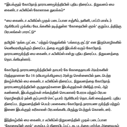
*இயக்குநர் கோபிநாத் நாராயணமூர்த்தியின் புதிய திரைப்பட நிறுவனம் மை
கைண்டா ஃபிலிம்ஸ் கோலாகல துவக்கம்*
*மை கைண்டா ஃபிலிம்ஸ் முதல் படைப்பான சஞ்சீவ், நளினி, பாப்பி மாஸ்டர்
ஆகியோர் முக்கிய வேடங்களில் நடித்துள்ள ‘கோதையின் குரல்’ குறும்படத்திற்கு
பிரபலங்கள் பாராட்டு*
தமிழில் ‘தங்க முட்டை’ மற்றும் தெலுங்கில் ‘பங்காரு குட்டு’ என இருமொழிகளில்
வெளிவரவிருக்கும் திரைப்படத்தை எழுதி இயக்கி வரும் கோபிநாத்
நாராயணமூர்த்தி மை கைண்டா ஃபிலிம்ஸ் என்று புதிய திரைப்பட நிறுவனத்தை
தொடங்கியுள்ளார்.
கோபிநாத் நாராயணமூர்த்தியின் தாயார் கே கோதைநாயகி அவர்களின்
பிறந்தநாளான மே 16 (வியாழக்கிழமை) அன்று சென்னையில் நடைபெற்ற
நிகழ்ச்சியில் மை கைண்டா ஃபிலிம்ஸ் திரைப்பட நிறுவனத்தை கோபிநாத்
நாராயணமூர்த்தியின் குருநாதர்களான இயக்குநர்கள் மிலிந்த் ராவ், ஆர்
கண்ணன், இயக்குநர்கள் சங்கத்தின் செயலாளர் பேரரசு மற்றும் பிரபல
தொழிலதிபர் நல்லி குப்புசாமி செட்டியார் ஆகியோர் தொடங்கி வைத்தனர். புதிய
திரைப்பட நிறுவனத்தின் பெயர் பலகையை கோபிநாத் நாராயண மூர்த்தி மற்றும்
இணை இயக்குநர் கரிகாலன் பிரபலங்களிடமிருந்து பெற்றுக் கொண்டனர்.
இந்நிகழ்வில் மை கைண்டா ஃபிலிம்ஸ் நிறுவனத்தின் முதல் படைப்பான
‘கோதையின் குரல்’ குறும்படம் திரையிடப்பட்டது. படத்தை பார்த்த அனைவரும்