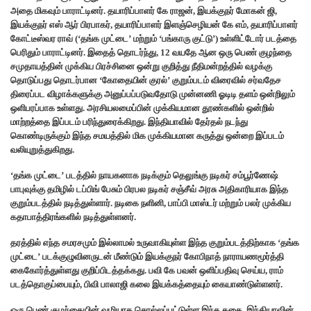
அதை மிகவும் பாராட்டினர். தயாரிப்பாளர் கே ராஜன், இயக்குநர் மோகன் ஜி,
இயக்குநர் எஸ் ஆர் பிரபாகர், தயாரிப்பாளர் இளஞ்செழியன் கே எம், தயாரிப்பாளர்
கோட்டீஸ்வர ராவ் (‘தங்க முட்டை’ மற்றும் ‘பங்காரு குட்டு’) உள்ளிட்டோர் படத்தை
பெரிதும் பாராட்டினர். இதைத் தொடர்ந்து, 12 வயதே ஆன ஒரு பெண் குழந்தை
சமுதாயத்தின் முக்கிய பிரச்சினை ஒன்று குறித்து நீதிமன்றத்தில் வழக்கு
தொடுப்பது தொடர்பான ‘கோதையின் குரல்’ குறும்படம் விரைவில் சர்வதேச
திரைப்பட விழாக்களுக்கு அனுப்பப்படுவதோடு முன்னணி ஓடிடி தளம் ஒன்றிலும்
ஒளிபரப்பாக உள்ளது. அரசியலமைப்பின் முக்கியமான‌ தூண்களில் ஒன்றில்
மாற்றத்தை இப்படம் பரிந்துரைக்கிறது. இந்தியாவில் தேர்தல் நடந்து
கொண்டிருக்கும் இந்த சமயத்தில் மிக முக்கியமான கருத்து ஒன்றை இப்படம்
வலியுறுத்துகிறது.
‘தங்க முட்டை’ படத்தில் நாயகனாக நடிக்கும் தெலுங்கு நடிகர் சம்பூர்ணேஷ்
பாபுவுக்கு தமிழில் டப்பிங் பேசும் பிரபல நடிகர் சஞ்சீவ் அரசு அதிகாரியாக இந்த
குறும்படத்தில் நடித்துள்ளார். நடிகை நளினி, பாப்பி மாஸ்டர் மற்றும் பலர் முக்கிய
கதாபாத்திரங்களில் நடித்துள்ளனர்.
தரத்தில் எந்த சமரசமும் இல்லாமல் உருவாகியுள்ள இந்த குறும்படத்திற்காக ‘தங்க
முட்டை’ படக்குழுவினருடன் மீண்டும் இயக்குநர் கோபிநாத் நாராயணமூர்த்தி
கைகோர்த்துள்ளது குறிப்பிடத்தக்கது. பவி கே பவன் ஒளிப்பதிவு செய்ய, ராம்
படத்தொகுப்பையும், பிவி பாலாஜி கலை இயக்கத்தையும் கையாண்டுள்ளனர்.
ஒரு பெண் குழந்தையின் வழியாக சொல்லப்பட்டுள்ள இந்த கதை, இந்தியாவின்