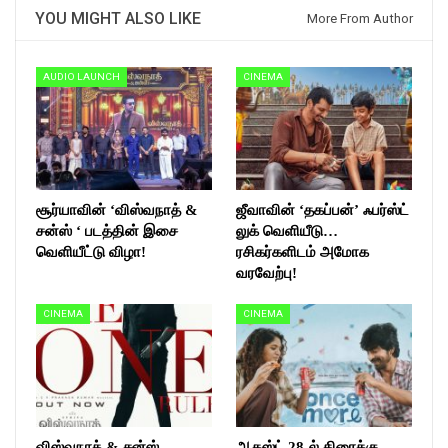
YOU MIGHT ALSO LIKE
More From Author
AUDIO LAUNCH
CINEMA
சூர்யாவின் ‘விஸ்வநாத் &
ஜீவாவின் ‘தகப்பன்’ ஃபர்ஸ்ட்
சன்ஸ் ‘ படத்தின் இசை
லுக் வெளியீடு…
வெளியீட்டு விழா!
ரசிகர்களிடம் அமோக
வரவேற்பு!
CINEMA
CINEMA
விஸ்வநாத் & சன்ஸ்
ஆகஸ்ட் 28-ல் திரைக்கு