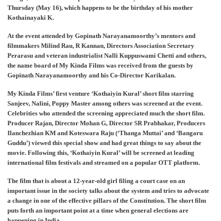
Thursday (May 16), which happens to be the birthday of his mother
Kothainayaki K.
At the event attended by Gopinath Narayanamoorthy’s mentors and
filmmakers Milind Rau, R Kannan, Directors Association Secretary
Perarasu and veteran industrialist Nalli Kuppuswami Chetti and others,
the name board of My Kinda Films was received from the guests by
Gopinath Narayanamoorthy and his Co-Director Karikalan.
My Kinda Films’ first venture ‘Kothaiyin Kural’ short film starring
Sanjeev, Nalini, Poppy Master among others was screened at the event.
Celebrities who attended the screening appreciated much the short film.
Producer Rajan, Director Mohan G, Director SR Prabhakar, Producers
Ilanchezhian KM and Koteswara Raju (‘Thanga Muttai’ and ‘Bangaru
Guddu’) viewed this special show and had great things to say about the
movie. Following this, ‘Kothaiyin Kural’ will be screened at leading
international film festivals and streamed on a popular OTT platform.
The film that is about a 12-year-old girl filing a court case on an
important issue in the society talks about the system and tries to advocate
a change in one of the effective pillars of the Constitution. The short film
puts forth an important point at a time when general elections are
happening in India.