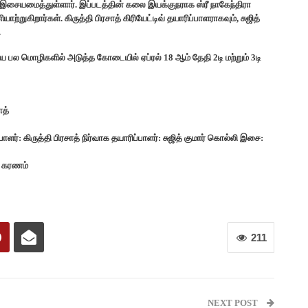
சையமைத்துள்ளார். இப்படத்தின் கலை இயக்குநராக ஸ்ரீ நாகேந்திரா
றுகிறார்கள். கிருத்தி பிரசாத் கிரியேட்டிவ் தயாரிப்பாளராகவும், சுஜித்
.
ிய பல மொழிகளில் அடுத்த கோடையில் ஏப்ரல் 18 ஆம் தேதி 2டி மற்றும் 3டி
ாத்
ளர்: கிருத்தி பிரசாத் நிர்வாக தயாரிப்பாளர்: சுஜித் குமார் கொல்லி இசை:
ு கரணம்
211
NEXT POST