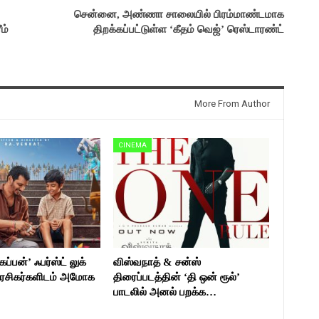
சென்னை, அண்ணா சாலையில் பிரம்மாண்டமாக
ம்
திறக்கப்பட்டுள்ள ‘கீதம் வெஜ்’ ரெஸ்டாரண்ட்
More From Author
CINEMA
ப்பன்’ ஃபர்ஸ்ட் லுக்
விஸ்வநாத் & சன்ஸ்
ரசிகர்களிடம் அமோக
திரைப்படத்தின் ‘தி ஒன் ரூல்’
பாடலில் அனல் பறக்க…