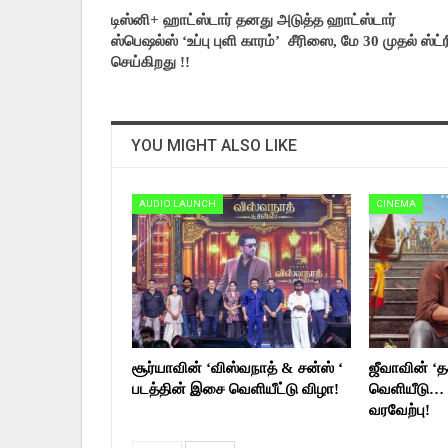
டிஸ்னி+ ஹாட்ஸ்டார் தனது அடுத்த ஹாட்ஸ்டார்
ஸ்பெஷல்ஸ் ‘உப்பு புளி காரம்’ சீரிஸை, மே 30 முதல் ஸ்ட்ரீ
செய்கிறது !!
YOU MIGHT ALSO LIKE
AUDIO LAUNCH
CINEMA
சூர்யாவின் ‘விஸ்வநாத் & சன்ஸ் ‘
ஜீவாவின் ‘தக
படத்தின் இசை வெளியீட்டு விழா!
வெளியீடு… 
வரவேற்பு!