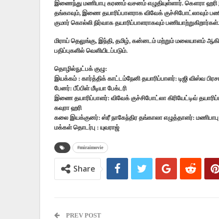
இணைந்து மணிபாபு கரணம் வசனம் எழுதியுள்ளார். கௌரா ஹரி இ
தங்காவும், இணை தயாரிப்பாளராக விவேக் குச்சிபோட்லாவும் பணியாற்
குமார் கொல்லி நிர்வாக தயாரிப்பாளராகவும் பணியாற்றுகிறார்கள்
மிராய் தெலுங்கு, இந்தி, தமிழ், கன்னடம் மற்றும் மலையாளம் ஆக
பதிப்புகளில் வெளியிடப்படும்.
தொழில்நுட்பக் குழு:
இயக்கம் : கார்த்திக் காட்டம்நேனி தயாரிப்பாளர்: டிஜி விஸ்வ பிரச
பேனர்: பீப்பிள் மீடியா பேக்டரி
இணை தயாரிப்பாளர்: விவேக் குச்சிபோட்லா கிரியேட்டிவ் தயாரிப்பா
கவுரா ஹரி
கலை இயக்குனர்: ஸ்ரீ நாகேந்திர தங்காலா எழுத்தாளர்: மணிபாப
மக்கள் தொடர்பு : யுவராஜ்
#miraimovie
Share
PREV POST