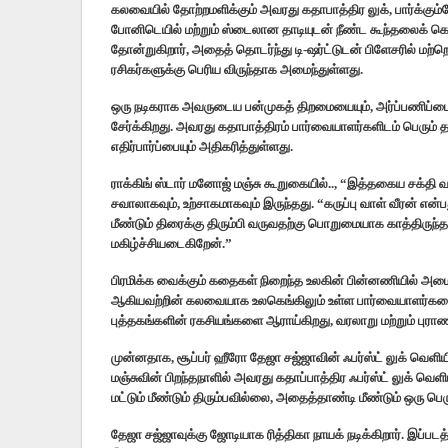
கலவையில் தோற்றமளிக்கும் அவரது கதாபாத்திர லுக், பார்க்கும்
போனிடெயில் மற்றும் ஸ்டைலான தாடியுடன் நீண்ட கூந்தலைக் க
தோன்றுகிறார், அதைத் தொடர்ந்து டி-ஷர்ட்டுடன் பிளேசரில் மற்ற
ரசிகர்களுக்கு பெரிய விருந்தாக அமைந்துள்ளது.
ஒரு நடிகராக அவருடைய பன்முகத் திறமையையும், அர்ப்பணிப்பையும்
சேர்க்கிறது. அவரது கதாபாத்திரம் பார்வையாளர்களிடம் பெரும் 
எதிர்பார்ப்பையும் அதிகரித்துள்ளது.
ராக்கிங் ஸ்டார் மனோஜ் மஞ்சு கூறுகையில்.., “இத்தகைய சக்தி வா
சவாலாகவும், உற்சாகமாகவும் இருந்தது. “கருப்பு வாள் வீரன் என்
மீண்டும் திரைக்கு திரும்பி வருவதற்கு பொறுமையாக காத்திருந
மகிழ்ச்சியடைகிறேன்.”
பிரமிக்க வைக்கும் கதைகள் நிறைந்த உலகின் பின்னணியில் அமைக்
ஆகியவற்றின் கலவையாக உலகெங்கிலும் உள்ள பார்வையாளர்களை 
புத்தகங்களின் ரகசியங்களை ஆராய்கிறது, வரலாறு மற்றும் புர
முன்னதாக, சூப்பர் ஹீரோ தேஜா சஜ்ஜாவின் ஃபர்ஸ்ட் லுக் வெளியி
மஞ்சுவின் பிறந்தநாளில் அவரது கதாப்பாத்திர ஃபர்ஸ்ட் லுக் வெள
மட்டும் மீண்டும் திரும்பவில்லை, அதைத்தாண்டி மீண்டும் ஒரு பெ
தேஜா சஜ்ஜாவுக்கு ஜோடியாக ரித்திகா நாயக் நடிக்கிறார். இப்ப