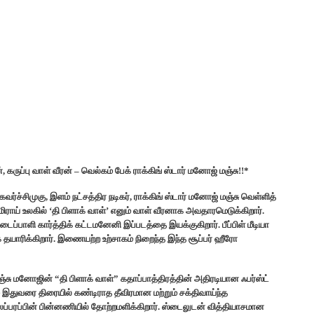
 கருப்பு வாள் வீரன் – வெல்கம் பேக் ராக்கிங் ஸ்டார் மனோஜ் மஞ்சு!!*
ர்ச்சிமுகு, இளம் நட்சத்திர நடிகர், ராக்கிங் ஸ்டார் மனோஜ் மஞ்சு வெள்ளித்
ன மிராய் உலகில் ‘தி பிளாக் வாள்’ எனும் வாள் வீரனாக அவதாரமெடுக்கிறார்.
டைப்பாளி கார்த்திக் கட்டமனேனி இப்படத்தை இயக்குகிறார். பீப்பிள் மீடியா
ாக தயாரிக்கிறார். இணையற்ற உற்சாகம் நிறைந்த இந்த சூப்பர் ஹீரோ
ு மனோஜின் “தி பிளாக் வாள்” கதாப்பாத்திரத்தின் அதிரடியான ஃபர்ஸ்ட்
ு இதுவரை திரையில் கண்டிராத தீவிரமான மற்றும் சக்திவாய்ந்த
ப்பரப்பின் பின்னணியில் தோற்றமளிக்கிறார். ஸ்டைலுடன் வித்தியாசமான