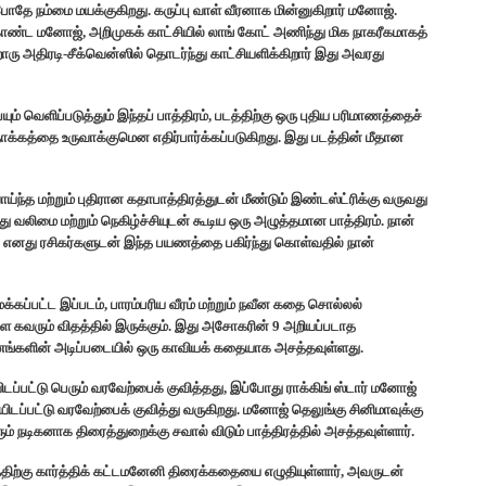
போதே நம்மை மயக்குகிறது. கருப்பு வாள் வீரனாக மின்னுகிறார் மனோஜ்.
ொண்ட மனோஜ், அறிமுகக் காட்சியில் லாங் கோட் அணிந்து மிக நாகரீகமாகத்
ொரு அதிரடி-சீக்வென்ஸில் தொடர்ந்து காட்சியளிக்கிறார் இது அவரது
 வெளிப்படுத்தும் இந்தப் பாத்திரம், படத்திற்கு ஒரு புதிய பரிமாணத்தைச்
தாக்கத்தை உருவாக்குமென எதிர்பார்க்கப்படுகிறது. இது படத்தின் மீதான
ய்ந்த மற்றும் புதிரான கதாபாத்திரத்துடன் மீண்டும் இண்டஸ்ட்ரிக்கு வருவது
பது வலிமை மற்றும் நெகிழ்ச்சியுடன் கூடிய ஒரு அழுத்தமான பாத்திரம். நான்
்த எனது ரசிகர்களுடன் இந்த பயணத்தை பகிர்ந்து கொள்வதில் நான்
கப்பட்ட இப்படம், பாரம்பரிய வீரம் மற்றும் நவீன கதை சொல்லல்
கவரும் விதத்தில் இருக்கும். இது அசோகரின் 9 அறியப்படாத
ாணங்களின் அடிப்படையில் ஒரு காவியக் கதையாக அசத்தவுள்ளது.
டப்பட்டு பெரும் வரவேற்பைக் குவித்தது, இப்போது ராக்கிங் ஸ்டார் மனோஜ்
ியிடப்பட்டு வரவேற்பைக் குவித்து வருகிறது. மனோஜ் தெலுங்கு சினிமாவுக்கு
ரும் நடிகனாக திரைத்துறைக்கு சவால் விடும் பாத்திரத்தில் அசத்தவுள்ளார்.
டத்திற்கு கார்த்திக் கட்டமனேனி திரைக்கதையை எழுதியுள்ளார், அவருடன்