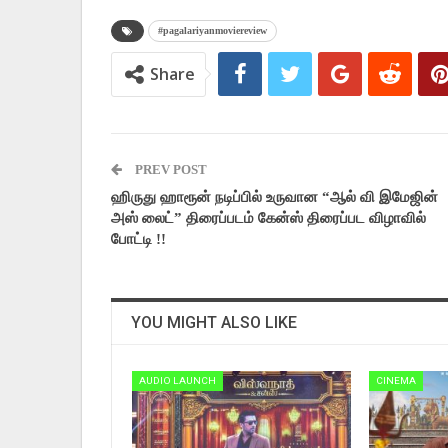
#pagalariyanmoviereview
Share
PREV POST
ஹிருது ஹாரூன் நடிப்பில் உருவான “ஆல் வி இமேஜின்
அஸ் லைட்” திரைப்படம் கேன்ஸ் திரைப்பட விழாவில்
போட்டி !!
YOU MIGHT ALSO LIKE
AUDIO LAUNCH
CINEMA