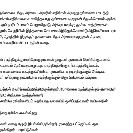
னது தங்கையை தேடி அலைய, அவரின் எதிரிகள் அவரது தங்கையை கடத்தி
ஒருபக்கம் எதிரிகளை சமாலித்தவாறு தங்கையை முருகன் தேடிக்கொண்டிருக்க,
ரும் நபரிடம் பணம் பெறுவதோடு, அக்‌ஷயாவுக்கு தூக்க மாத்திரைகள்
றார். வெற்றியின் இத்தகைய செயலை அறிந்துக்கொண்டு அதிர்ச்சியடையும்
ன?, ஆபத்தில் இருக்கும் தங்கையை தேடி அலையும் முருகன் அவரை
ான ‘பகலறியான்’. படத்தின் கதை
 நடித்திருக்கும் மற்றொரு நாயகன் முருகன், நாயகன் வெற்றிக்கு சவால்
அடையாளம் தெரியாதவாறு கதாபாத்திரத்திற்கு ஏற்ப நடித்திருப்பவர்,
 கண்கலங்க வைத்துவிடுகிறார். நாயகியாக நடித்திருக்கும் அக்‌ஷயா
 மற்றொரு நாயகியாக நடித்திருக்கும் வினு பிரியாவும் நன்றாக
்தில் அமர்க்களப்படுத்தியிருக்கிறார். போலீஸாக நடித்திருக்கும் தீனாவின்
ுமே சிறப்பாக நடித்துள்ளனர்
த உணர்வே ரசிகர்களிடம் தெரியாத வகையில் ஒளிப்பதிவாளர் அபிலாஷின்
்தை ரசிக்க வைக்கிறது.
், கதை எழுதி இயக்கியிருக்கிறார். குறைந்த பட்ஜெட்டில், ஒரு
்கிறார். பாராட்டுக்கள்