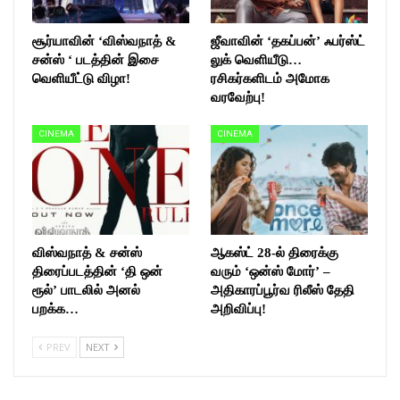
சூர்யாவின் ‘விஸ்வநாத் &
ஜீவாவின் ‘தகப்பன்’ ஃபர்ஸ்ட்
சன்ஸ் ‘ படத்தின் இசை
லுக் வெளியீடு…
வெளியீட்டு விழா!
ரசிகர்களிடம் அமோக
வரவேற்பு!
CINEMA
CINEMA
விஸ்வநாத் & சன்ஸ்
ஆகஸ்ட் 28-ல் திரைக்கு
திரைப்படத்தின் ‘தி ஒன்
வரும் ‘ஒன்ஸ் மோர்’ –
ரூல்’ பாடலில் அனல்
அதிகாரப்பூர்வ ரிலீஸ் தேதி
பறக்க…
அறிவிப்பு!
PREV
NEXT