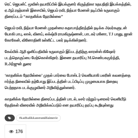
ரெட் ஜெயன்ட் மூவிஸ் தயாரிப்பில் இயக்குனர் கிருத்திகா உதயநிதி இயக்கத்தில்,
ஏ.ஆர்.ரஹ்மான் இசையில், ஜெயம் ரவி, நித்யா மேனன் நடிப்பில் உருவாகும்
திரைப்படம் “காதலிக்க நேரமில்லை”
ஜெயம் ரவி, நித்யா மேனன் முதன்மை கதாபாத்திரத்தில் நடிக்க அவர்களுடன்
யோகி பாபு, லால், வினய், லக்‌ஷ்மி ராமகிருஷ்ணன், பாடகர் மனோ, TJ பானு, ஜான்
கோகேன், வினோதினி உள்ளிட்ட பலர் நடிக்கின்றனர்.
கேவ்மிக் ஆரி ஒளிப்பதிவில் உருவாகும் இப்படத்திற்கு லாரன்ஸ் கிஷோர்
படத்தொகுப்பை மேற்கொள்கிறார். இணை தயாரிப்பு M.செண்பகமூர்த்தி,
R.அர்ஜுன் துரை
‘காதலிக்க நேரமில்லை’ முதல் பார்வை போஸ்டர் வெளியாகி பலரின் கவனத்தை
ஈர்த்த நிலையில் தற்போது இப்படத்தின் படப்பிடிப்பு முழுமையாக நிறைவு
பெற்றதாக படக்குழுவினர் அறிவித்துள்ளனர்.
காதலிக்க நேரமில்லை திரைப்படத்தின் பாடல், டீசர் மற்றும் டிரைலர் வெளியீடு
தேதிகள் விரைவில் அறிவிக்கப்படும் என தயாரிப்பு தரப்பு கூறியுள்ளது
#kadhalikkaneramillaimovie
176