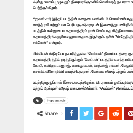
அன்று உலகம் முழுவதும் திரையரங்குகளில் வெளிவரத் தயாராக உ
பெற்றிருக்கிறார்.
“குகன் சார் இந்தப் படத்தின் கதையை என்னிடம் சொன்னபோது, முத
வசந்த் ரவி மற்றும் பல பெரிய நடிகர்களுடன் இணைந்து பணிபுரிகி
படத்தில் என்னுடைய கதாபாத்திரம் நான் செய்யாத வித்தியாசமான
கதாபாத்திரங்களுமே வலுவானதாக இருக்கும். ஜூன் 7ம் தேதி த
உள்ளேன்” என்றார்.
மில்லியன் ஸ்டுடியோ தயாரித்துள்ள ’வெப்பன்’ திரைப்படத்தை கு
கதாபாத்திரத்தில் நடித்திருக்கும் ‘வெப்பன்’ படத்தில் வசந்த் ர
கோபி, கனிஹா, கஜராஜ், சையது சுபன், பரத்வாஜ் ரங்கன், வேலுபி
எசக்கி, வினோதினி வைத்தியநாதன், மேக்னா சுமேஷ் மற்றும் பலர் 
படத்திற்கு ஜிப்ரான் இசையமைத்திருக்க, பிரபு ராகவ் ஒளிப்பதிவு ச
மற்றும் ஆக்‌ஷன் சுதேஷ் கையாண்டுள்ளார். ‘வெப்பன்’ திரைப்படம
#veppanmovie
Share