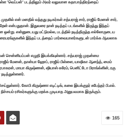
ள்ள ’வெப்பன்’ படத்திலும் அவர் வலுவான கதாபாத்திரத்தைப்
லில் என் மனதில் வந்தது நடிகர்கள் சத்யராஜ் சார், ராஜீவ் மேனன் சார்,
றேன் என்பதுதான். இதுவரை நான் நடித்தப் படங்களில் இருந்து இந்தப்
 ஒன்று. என்னுடையது மட்டுமல்ல, படத்தில் நடித்திருந்த எல்லோருடைய
ிரையரங்குகளில் இந்தப் படத்தைப் பார்வையாளர்களுடன் பார்க்க ஆவலாக
கன் சென்னியப்பன் எழுதி இயக்கியுள்ளார். சத்யராஜ் முதன்மை
வி, ராஜீவ் மேனன், தான்யா ஹோப், ராஜீவ் பிள்ளை, யாஷிகா ஆனந்த், மைம்
ரபாகரன், மாயா கிருஷ்ணன், ஷியாஸ் கரேம், பெனிட்டோ பிராங்க்ளின், ரகு
நடித்துள்ளனர்.
ெய்துள்ளார். கோபி கிருஷ்ணா எடிட்டிங், கலை இயக்குநர் சுபேந்தர் பி.எல்.
் நிச்சயம் ரசிகர்களுக்கு மறக்க முடியாத அனுபவமாக இருக்கும்.
165