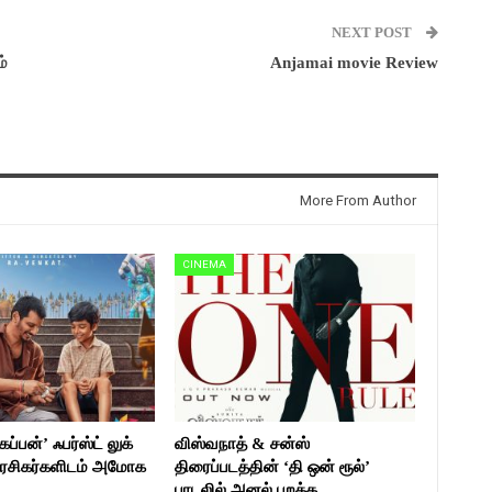
NEXT POST
்
Anjamai movie Review
More From Author
CINEMA
ப்பன்’ ஃபர்ஸ்ட் லுக்
விஸ்வநாத் & சன்ஸ்
ரசிகர்களிடம் அமோக
திரைப்படத்தின் ‘தி ஒன் ரூல்’
பாடலில் அனல் பறக்க…