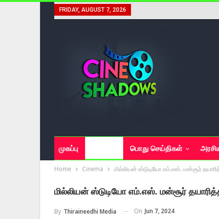
FRIDAY, AUGUST 7, 2026
முகப்பு
சினிமா
பொது செய்திகள்
அரசி
Home
Cinema
மில்லியன் ஸ்டுடியோ எம்.எஸ். மன்சூர் தயாரித்
மில்லியன் ஸ்டுடியோ எம்.எஸ். மன்சூர் தயாரித்த
On
Jun 7, 2024
By
Thiraineedhi Media