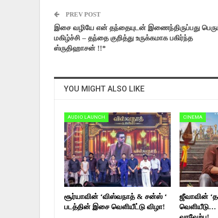
PREV POST
இசை வழியே என் தந்தையுடன் இணைந்திருப்பது பெரும
மகிழ்ச்சி – தந்தை குறித்து உருக்கமாக பகிர்ந்த
ஸ்ருதிஹாசன் !!*
YOU MIGHT ALSO LIKE
AUDIO LAUNCH
CINEMA
சூர்யாவின் ‘விஸ்வநாத் & சன்ஸ் ‘
ஜீவாவின் ‘தக
படத்தின் இசை வெளியீட்டு விழா!
வெளியீடு… 
வரவேற்பு!