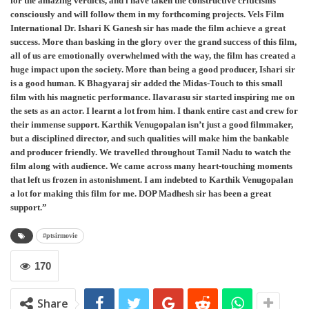
for the amazing verdicts, and i have taken the constructive criticisms
consciously and will follow them in my forthcoming projects. Vels Film
International Dr. Ishari K Ganesh sir has made the film achieve a great
success. More than basking in the glory over the grand success of this film,
all of us are emotionally overwhelmed with the way, the film has created a
huge impact upon the society. More than being a good producer, Ishari sir
is a good human. K Bhagyaraj sir added the Midas-Touch to this small
film with his magnetic performance. Ilavarasu sir started inspiring me on
the sets as an actor. I learnt a lot from him. I thank entire cast and crew for
their immense support. Karthik Venugopalan isn’t just a good filmmaker,
but a disciplined director, and such qualities will make him the bankable
and producer friendly. We travelled throughout Tamil Nadu to watch the
film along with audience. We came across many heart-touching moments
that left us frozen in astonishment. I am indebted to Karthik Venugopalan
a lot for making this film for me. DOP Madhesh sir has been a great
support.”
#ptsirmovie
170
Share