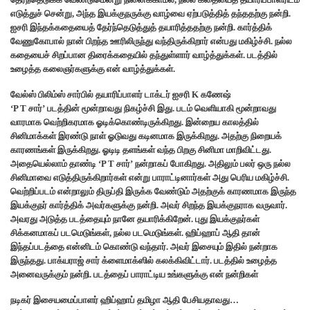
எடுத்துச் சென்று, அந்த இயக்குநருக்கு வாழ்வை ஏற்படுத்தித் தந்ததற்கு நன்றி.
ஐசரி இந்தக்கதையைத் தேர்ந்தெடுத்துத் தயாரித்ததற்கு நன்றி. கார்த்திக்
வேணுகோபால் நான் பிறந்த ஊரிலிருந்து வந்திருக்கிறார் என்பது மகிழ்ச்சி. நல்ல
கதையைச் சிறப்பான திரைக்கதையில் தந்துள்ளார் வாழ்த்துக்கள். படத்தில்
உழைத்த கலைஞர்களுக்கு என் வாழ்த்துக்கள்.
வேல்ஸ் பிலிம்ஸ் சார்பில் தயாரிப்பாளர் டாக்டர் ஐசரி K கணேஷ்
‘P T சார்’ படத்தின் மூன்றாவது நிகழ்ச்சி இது. படம் வெளியாகி மூன்றாவது
வாரமாக வெற்றிகரமாக ஓடிக்கொண்டிருக்கிறது. இன்றைய காலத்தில்
சினிமாக்கள் இரண்டு நாள் ஓடுவது கடினமாக இருக்கிறது. அதற்கு நிறையக்
காரணங்கள் இருக்கிறது. ஓடிடி தளங்கள் வந்த பிறகு சினிமா மாறிவிட்டது.
அதையெல்லாம் தாண்டி ‘P T சார்’ நன்றாகப் போகிறது. அதிலும் பலர் ஒரு நல்ல
சினிமாவை எடுத்திருக்கிறார்கள் என்று பாராட்டினார்கள் அது பெரிய மகிழ்ச்சி.
வெற்றிப்படம் என்றாலும் திருப்தி இருக்க வேண்டும் அதற்குக் காரணமாக இருந்த
இயக்குநர் கார்த்திக் அவர்களுக்கு நன்றி. அவர் சிறந்த இயக்குநராக வருவார்.
அவரது அடுத்த படத்தையும் நானே தயாரிக்கிறேன். புது இயக்குநர்கள்
சிக்கனமாகப் படமெடுங்கள், நல்ல படமெடுங்கள். ஹிப்ஹாப் ஆதி தான்
இந்தப்படத்தை என்னிடம் கொண்டு வந்தார். அவர் இசையும் இதில் நன்றாக
இருந்தது. பாக்யராஜ் சார் க்ளைமாக்ஸில் கலக்கிவிட்டார். படத்தில் உழைத்த
அனைவருக்கும் நன்றி. படத்தைப் பாராட்டிய உங்களுக்கு என் நன்றிகள்
நடிகர் இசையமைப்பாளர் ஹிப்ஹாப் தமிழா ஆதி பேசியதாவது…