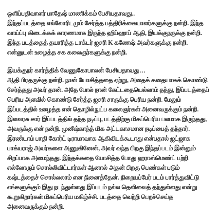
ஒளிப்பதிவாளர் மாதேஷ் மாணிக்கம் பேசியதாவது..
இந்தப்படத்தை எல்லோரிடமும் சேர்த்த பத்திரிக்கையாளர்களுக்கு நன்றி. இந்த
வாய்ப்பு கிடைக்கக் காரணமாக இருந்த ஹிப்ஹாப் ஆதி, இயக்குநருக்கு நன்றி.
இந்த படத்தைத் தயாரித்த டாக்டர் ஐசரி K கணேஷ் அவர்களுக்கு நன்றி.
என்னுடன் உழைத்த சக கலைஞர்களுக்கு நன்றி.
இயக்குநர் கார்த்திக் வேணுகோபாலன் பேசியதாவது…
ஆதி பிரதருக்கு நன்றி. நான் யோசித்ததை ஏற்று, அதைக் கதையாகக் கொண்டு
சேர்த்தது அவர் தான். அதே போல் நான் கேட்டதையெல்லாம் தந்து, இப்படத்தைப்
பெரிய அளவில் கொண்டு சேர்த்த ஐசரி சாருக்கு பெரிய நன்றி. மேலும்
இப்படத்தில் உழைத்த என் தொழில்நுட்ப கலைஞர்கள் அனைவருக்கும் நன்றி.
இளவரசு சார் இப்படத்தில் தந்த நடிப்பு, படத்திற்கு மிகப்பெரிய பலமாக இருந்தது,
அவருக்கு என் நன்றி. முனீஷ்காந்த் மிக அட்டகாசமான நடிப்பைத் தந்தார்.
இரண்டாம் பாதி கோர்ட் டிராமாவாக ஆகிவிடக்கூடாது என்பதால் ஜட்ஜாக
பாக்யராஜ் அவர்களை அணுகினேன், அவர் வந்த பிறகு இந்தப்படம் இன்னும்
சிறப்பாக அமைந்தது. இந்தக்கதை யோசித்த போது ஹராஸ்மெண்ட் பற்றி
எல்லோரும் சொல்லிவிட்டார்கள் ஆனால் அதன் பிறகு பெண்கள் படும்
கஷ்டத்தைச் சொல்லலாம் என நினைத்தேன். நிறையப்பேர் படம் பார்த்துவிட்டு
எங்களுக்கும் இது நடந்துள்ளது இப்படம் நல்ல தெளிவைத் தந்துள்ளது என்று
கூறுகிறார்கள் மிகப்பெரிய மகிழ்ச்சி. படத்தை வெற்றி பெறச்செய்த
அனைவருக்கும் நன்றி.