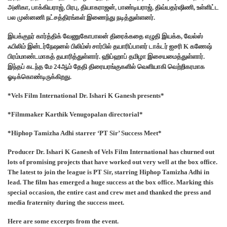
அனிகா, பாக்கியராஜ், பிரபு, தியாகராஜன், பாண்டியராஜ், திவ்யதர்ஷிணி, உள்ளிட்ட
பல முன்னணி நட்சத்திரங்கள் இணைந்து நடித்துள்ளனர்.
இயக்குநர் கார்த்திக் வேணுகோபாலன் திரைக்கதை எழுதி இயக்க, வேல்ஸ்
ஃபிலிம் இன்டர்நேஷனல் பிலிம்ஸ் சார்பில் தயாரிப்பாளர் டாக்டர் ஐசரி K கணேஷ்
பிரம்மாண்டமாகத் தயாரித்துள்ளார். ஹிப்ஹாப் தமிழா இசையமைத்துள்ளார்.
இந்தப் கடந்த மே 24ஆம் தேதி திரையரங்குகளில் வெளியாகி வெற்றிகரமாக
ஓடிக்கொண்டிருக்கிறது.
*Vels Film International Dr. Ishari K Ganesh presents*
*Filmmaker Karthik Venugopalan directorial*
*Hiphop Tamizha Adhi starrer ‘PT Sir’ Success Meet*
Producer Dr. Ishari K Ganesh of Vels Film International has churned out
lots of promising projects that have worked out very well at the box office.
The latest to join the league is PT Sir, starring Hiphop Tamizha Adhi in
lead. The film has emerged a huge success at the box office. Marking this
special occasion, the entire cast and crew met and thanked the press and
media fraternity during the success meet.
Here are some excerpts from the event.