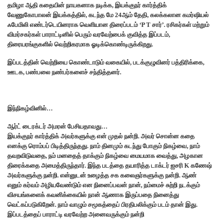
தமிழா ஆதி கதையின் நாயகனாக நடிக்க, இயக்குநர் கார்த்திக்
வேணுகோபாலன் இயக்கத்தில், கடந்த மே 24ஆம் தேதி, கலக்கலான கமர்ஷியல்
ஃபேமிலி எண்டர்டெயினராக வெளியான திரைப்படம் ‘P T சார்’. ரசிகர்கள் மற்றும்
விமர்சகர்கள் பாராட்டினில் பெரும் வரவேற்பைக் குவித்த இப்படம்,
திரையரங்குகளில் வெற்றிகரமாக ஓடிக்கொண்டிருக்கிறது.
இப்படத்தின் வெற்றியை கொண்டாடும் வகையில், படக்குழுவினர் பத்திரிக்கை,
ஊடக, பண்பலை நண்பர்களைச் சந்தித்தனர்.
இந்நிகழ்வினில்…
ஆர்ட் டைரக்டர் அமரன் பேசியதாவது…
இயக்குநர் கார்த்திக் அவர்களுக்கு என் முதல் நன்றி. அவர் சொன்ன கதை
எனக்கு ரொம்பப் பிடித்திருந்தது. நாம் தினமும் கடந்து போகும் நிகழ்வை, நாம்
தவறவிடுவதை, நம் மனதைத் தாக்கும் நிகழ்வை மையமாக வைத்து, அழகான
திரைக்கதை அமைத்திருந்தார். இந்த படத்தை தயாரித்த டாக்டர் ஐசரி K கணேஷ்
அவர்களுக்கு நன்றி. என்னுடன் உழைத்த சக கலைஞர்களுக்கு நன்றி. ஆண்
எனும் கர்வம் அழியவேண்டும் என நினைப்பவன் நான், நம்மைச் சுற்றி நடக்கும்
விசயங்களைக் கவனிக்கையில் நான் ஆணாக இருப்பதை நினைத்து
வெட்கப்படுகிறேன். நாம் வாழும் சமூகத்தைப் பிரதிபலிக்கும் படம் தான் இது.
இப்படத்தைப் பாராட்டி வரவேற்ற அனைவருக்கும் நன்றி