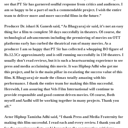
see that PT Sir has garnered soulful response from critics and audiences. I
am so happy to be a part of such a commendable project. I wish the entire
team to deliver more and more succesful films in the future.”
Producer Dr. ishari K Ganesh said, “As Bhagyaraj sir said, it’s not an easy
thing for a film to complete 50 days succesfully in theaters. Of course, the
technological advancements including the premiering of movies on OTT
platforms early has curbed the theatrical run of many movies. As a
producer I am so happy that PT Sir has collected a whopping BO figure of
Rs.12.5Cr approximately and is still running successfully in 150 theaters. I
usually don’t read reviews, but it is such a heartwarming experience to see
press and media acclaiming this movie. It was Hiphop Adhi who got me
this project, and he is the main pillar in escalating the success value of this
film. K Bhagyaraj sir made the climax totally amazing with his
performance. I thank the entire team for making this film successful.
Herewith, I am assuring that Vels Film International will continue to
provide responsible and good content driven movies. Of course, Both
myself and Aadhi will be working together in many projects. Thank you
all.”
Actor Hiphop Tamizha Adhi said, “I thank Press and Media Fraternity for
making this film successful. I read each and every review. I thank you all