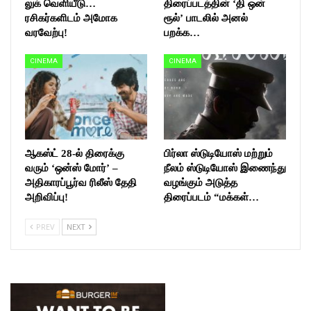
லுக் வெளியீடு…
திரைப்படத்தின் ‘தி ஒன்
ரசிகர்களிடம் அமோக
ரூல்’ பாடலில் அனல்
வரவேற்பு!
பறக்க…
CINEMA
CINEMA
ஆகஸ்ட் 28-ல் திரைக்கு
பிர்லா ஸ்டுடியோஸ் மற்றும்
வரும் ‘ஒன்ஸ் மோர்’ –
நீலம் ஸ்டுடியோஸ் இணைந்து
அதிகாரப்பூர்வ ரிலீஸ் தேதி
வழங்கும் அடுத்த
அறிவிப்பு!
திரைப்படம் “மக்கள்…
PREV
NEXT