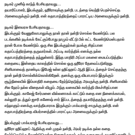
நடிகர் முனீஷ் காந்த் பேசியதாவது…
தயாரிப்பாளர், இயக்குநர், ஹீரோவுக்கு நன்றி. படத்தை வெற்றி பெறச்செய்த
அனைவருக்கும் நன்றி. என் கதாபாத்திரத்தைப் பாராட்டிய அனைவருக்கும் நன்றி.
நடிகர் இளவரசு பேசியதாவது…
இயக்குநர் வேணுகோபாலுக்கு நான் தான் நன்றி சொல்ல வேண்டும். பல
படங்களில் நடிக்கக் கேட்கும்போது நாமும் வீட்டு பில் கட்ட வேண்டுமென்பதால்
தான் போக வேண்டும். ஒரு சில இயக்குநர்கள் நமக்கு சிறப்பான
கதாப்பத்திரத்தை தருவார்கள். அப்படி கார்த்திக் எனக்கு நல்ல
கதாபாத்திரத்தைத் தந்துள்ளார். இந்த மாதிரி அப்பா மகளை மையப்படுத்திய
கதையை, இன்றைய காலத்தில் சொல்ல ஒரு ஹீரோ தேவைப்படுகிறது.
சினிமாவைத் தாண்டிய இமேஜ் உள்ள ஹிப்ஹாப் ஆதி இப்படத்தைச் செய்ததற்கு
நான் நன்றி சொல்லிக்கொள்கிறேன். தனக்கு ஒரு வியாபாரம் இருக்கும்
சூழ்நிலையில் இம்மாதிரி கதையை தேர்ந்தெடுத்த அவருக்கு நன்றி. சினிமாவில்
சில நேரம் நல்ல விதைகள் விழும். அந்த வகையில் கார்த்தி மிகச்சிறப்பான
இயக்குநர். காலேஜ் சேர்மனை வில்லனாகக் காட்டும் கதை என நினைக்காமல்,
கல்லூரி நடத்தும் ஐசரி கணேஷ் சார் இப்படத்தைத் தயாரித்ததற்கு என் நன்றி.
எந்நாளும் எனக்கு வாத்தியாராக இருக்கும் பாக்யராஜ் சாருக்கு நன்றி. என்
கதாபாத்திரத்தை விமர்சனத்தில் பாராட்டிய அனைவருக்கும் நன்றி.
இயக்குநர் பாக்யராஜ் பேசியதாவது…
ஹீரோ ஹிப்ஹாப் ஆதிக்கு என் முதல் நன்றி, அவர் நடிக்க நல்ல கதை
தேர்ந்தெடுக்க வேண்டுமென்று நினைக்காமல், நல்ல கதையைத் தயாரிப்பாளரிடம்