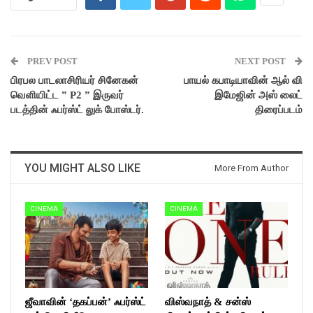
PREV POST
NEXT POST
பிரபல பாடலாசிரியர் சினேகன்
பாயல் கபாடியாவின் ஆல் வி
வெளியிட்ட ” P2 ” இருவர்
இமேஜின் அஸ் லைட்
படத்தின் ஃபர்ஸ்ட் லுக் போஸ்டர்.
திரைப்படம்
YOU MIGHT ALSO LIKE
More From Author
CINEMA
CINEMA
ஜீவாவின் ‘தகப்பன்’ ஃபர்ஸ்ட்
விஸ்வநாத் & சன்ஸ்