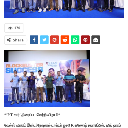
170
Share
*’P T சார்’ திரைப்பட வெற்றி விழா !!*
வேல்ஸ் ஃபிலிம் இன்டர்நேஷனல் டாக்டர் ஐசரி K கணேஷ் தயாரிப்பில், ஹிப் ஹாப்