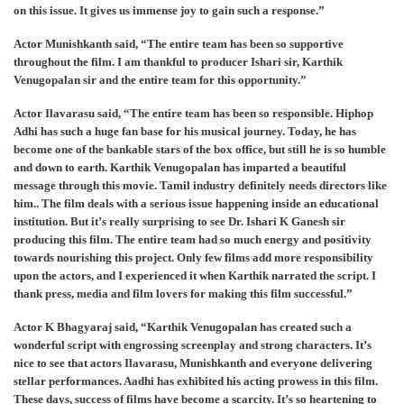
on this issue. It gives us immense joy to gain such a response.”
Actor Munishkanth said, “The entire team has been so supportive
throughout the film. I am thankful to producer Ishari sir, Karthik
Venugopalan sir and the entire team for this opportunity.”
Actor Ilavarasu said, “The entire team has been so responsible. Hiphop
Adhi has such a huge fan base for his musical journey. Today, he has
become one of the bankable stars of the box office, but still he is so humble
and down to earth. Karthik Venugopalan has imparted a beautiful
message through this movie. Tamil industry definitely needs directors like
him.. The film deals with a serious issue happening inside an educational
institution. But it’s really surprising to see Dr. Ishari K Ganesh sir
producing this film. The entire team had so much energy and positivity
towards nourishing this project. Only few films add more responsibility
upon the actors, and I experienced it when Karthik narrated the script. I
thank press, media and film lovers for making this film successful.”
Actor K Bhagyaraj said, “Karthik Venugopalan has created such a
wonderful script with engrossing screenplay and strong characters. It’s
nice to see that actors Ilavarasu, Munishkanth and everyone delivering
stellar performances. Aadhi has exhibited his acting prowess in this film.
These days, success of films have become a scarcity. It’s so heartening to