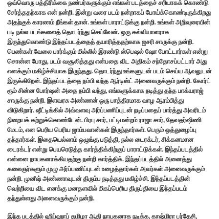
ஒவ்வொரு பத்திரிக்கை நண்பர்களுக்கும் எங்கள் படத்தைச் சரியாகக் கொண்டு
சேர்த்ததற்காக என் நன்றி. இன்று வரை படம் நன்றாகப் போய்க்கொண்டிருக்கிறது
அதற்குக் காரணம் நீங்கள் தான். உங்கள் பாராட்டுக்கு நன்றி. உங்கள் அறிவுரையின்
படி நல்ல படங்களைத் தொடர்ந்து செய்வேன். ஒரு கல்வியாளராக
இருந்துகொண்டு இந்தப்படத்தைத் தயாரித்ததற்காக ஐசரி சாருக்கு நன்றி.
பெண்கள் வேலை பார்க்கும் மில்லில் இரண்டு ஸ்பெஷல் ஷோ போட்டார்கள் என்று
சொன்ன போது, படம் வசூலித்தது என்பதை விட அதிகம் சந்தோசப்பட்டார் அது
எனக்கும் மகிழ்ச்சியாக இருந்தது. தொடர்ந்து உங்களுடன் படம் செய்ய ஆவலுடன்
இருக்கிறேன். இந்தப்படத்தை நம்பி வந்த ஆர்டிஸ்ட் அனைவருக்கும் நன்றி. கோர்ட்
ரூம் சின்ன போர்ஷன் அதை நம்பி வந்து, எங்களுக்காக நடித்து தந்த பாக்யராஜ்
சாருக்கு நன்றி. இளவரசு அண்ணன் ஒரு பாத்திரமாக வாழ ஆரம்பித்து
விடுகிறார். ஷீட்டிங்கில் அவ்வளவு அர்ப்பணிப்புடன் நடிப்பதைப் பார்த்து அவரிடம்
நிறையக் கற்றுக்கொண்டேன். பிரபு சார், பட்டிமன்றம் ராஜா சார், தேவதர்ஷிணி
மேடம், என பெரிய பெரிய ஜாம்பவான்கள் இருந்தார்கள். பெரும் ஒத்துழைப்பு
தந்தார்கள். இதையெல்லாம் ஒழுங்கு படுத்தி, நல்ல டைரக்டர், சிக்கனமான
டைரக்டர் என்று பெயரெடுத்த கார்த்திக்கிற்குப் பாராட்டுக்கள். இந்தப்படத்தில்
என்னை நாயகனாக்கியதற்கு நன்றி கார்த்திக். இந்தப்படத்தில் அனைத்து
கலைஞர்களும் முழு அர்ப்பணிப்புடன் உழைத்தார்கள் அவர்கள் அனைவருக்கும்
நன்றி. முனீஷ் அண்ணாவுடன் திரும்ப நடித்தது மகிழ்ச்சி. இந்தப்படத்தின்
வெற்றியை விட எனக்கு மனதளவில் மிகப்பெரிய திருப்தியை இந்தப்படம்
தந்துள்ளது அனைவருக்கும் நன்றி.
இந்த படத்தில் ஹிப்ஹாப் தமிழா ஆதி நாயகனாக நடிக்க, காஷ்மிரா பர்தேசி,