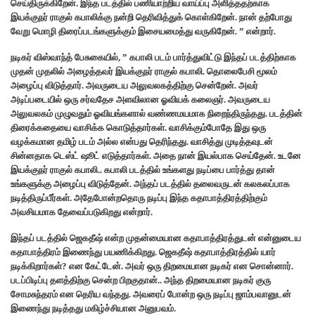
செய்திருக்கிறேன். இந்த படத்தில் பணியாற்றிய வாய்ப்பு அளித்ததற்காக
இயக்குநர் ராகுல் கபாலிக்கு நன்றி தெரிவித்துக் கொள்கிறேன்.‌ நான் தற்போது
வேறு மொழி திரைப்படங்களுக்கும் இசையமைத்து வருகிறேன். ” என்றார்.
நடிகர் விஸ்வாந்த் பேசுகையில், ” கபாலி படம் பார்த்துவிட்டு இந்தப் படத்திற்காக
முதன் முதலில் அழைத்தவர் இயக்குநர் ராகுல் கபாலி. தொலைபேசி மூலம்
அழைப்பு விடுத்தார். அவருடைய அலுவலகத்திற்கு சென்றேன். அவர்
அடிப்படையில் ஒரு சர்வதேச அளவிலான ஓவியக் கலைஞர். அவருடைய
அலுவலகம் முழுவதும் ஓவியங்களால் வண்ணமயமாக நிறைந்திருந்தது. படத்தின்
திரைக்கதையை வாசிக்க கொடுத்தார்கள். வாசிக்கும்போதே இது ஒரு
வழக்கமான தமிழ் படம் அல்ல என்பது தெரிந்தது. வாசித்து முடித்தவுடன்
சின்னதாக டெஸ்ட் ஷூட் எடுத்தார்கள்.‌ அதை நான் இயல்பாக செய்தேன். உடனே
இயக்குநர் ராகுல் கபாலி.. கபாலி படத்தில் உங்களது நடிப்பை பார்த்து தான்
உங்களுக்கு அழைப்பு விடுத்தேன். அந்தப் படத்தில் தலைவருடன் கலகலப்பாக
நடித்திருப்பீர்கள். அதேபோன்றதொரு நடிப்பு இந்த கதாபாத்திரத்திற்கும்
அவசியமாக தேவைப்படுகிறது என்றார்.
இந்தப் படத்தில் ஜெகதீஷ் என்ற முதன்மையான கதாபாத்திரத்துடன் என்னுடைய
கதாபாத்திரம் இணைந்து பயணிக்கிறது. ஜெகதீஷ் கதாபாத்திரத்தில் யார்
நடிக்கிறார்கள்? என கேட்டேன். அவர் ஒரு திறமையான நடிகர் என சொன்னார்.
படப்பிடிப்பு தளத்திற்கு சென்ற பிறகுதான்.. அந்த திறமையான நடிகர் குரு
சோமசுந்தரம் என தெரிய வந்தது. அவரைப் போன்ற ஒரு நடிப்பு ஜாம்பவானுடன்
இணைந்து நடித்தது மகிழ்ச்சியான அனுபவம்.