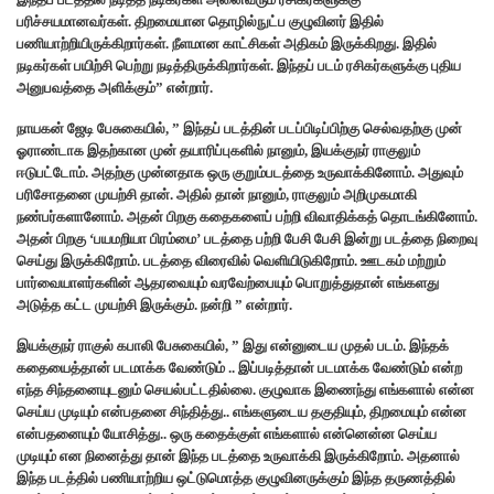
பரிச்சயமானவர்கள். திறமையான தொழில்நுட்ப குழுவினர் இதில்
பணியாற்றியிருக்கிறார்கள். நீளமான காட்சிகள் அதிகம் இருக்கிறது. இதில்
நடிகர்கள் பயிற்சி பெற்று நடித்திருக்கிறார்கள். இந்தப் படம் ரசிகர்களுக்கு புதிய
அனுபவத்தை அளிக்கும்” என்றார்.
நாயகன் ஜேடி பேசுகையில், ” இந்தப் படத்தின் படப்பிடிப்பிற்கு செல்வதற்கு முன்
ஓராண்டாக இதற்கான முன் தயாரிப்புகளில் நானும், இயக்குநர் ராகுலும்
ஈடுபட்டோம். அதற்கு முன்னதாக ஒரு குறும்படத்தை உருவாக்கினோம். அதுவும்
பரிசோதனை முயற்சி தான். அதில் தான் நானும், ராகுலும் அறிமுகமாகி
நண்பர்களானோம். அதன் பிறகு கதைகளைப் பற்றி விவாதிக்கத் தொடங்கினோம்.
அதன் பிறகு ‘பயமறியா பிரம்மை’ படத்தை பற்றி பேசி பேசி இன்று படத்தை நிறைவு
செய்து இருக்கிறோம். படத்தை விரைவில் வெளியிடுகிறோம். ஊடகம் மற்றும்
பார்வையாளர்களின் ஆதரவையும் வரவேற்பையும் பொறுத்துதான் எங்களது
அடுத்த கட்ட முயற்சி இருக்கும். நன்றி ” என்றார்.
இயக்குநர் ராகுல் கபாலி பேசுகையில், ” இது என்னுடைய முதல் படம். இந்தக்
கதையைத்தான் படமாக்க வேண்டும் .. இப்படித்தான் படமாக்க வேண்டும் என்ற
எந்த சிந்தனையுடனும் செயல்பட்டதில்லை. குழுவாக இணைந்து எங்களால் என்ன
செய்ய முடியும் என்பதனை சிந்தித்து..‌ எங்களுடைய தகுதியும், திறமையும் என்ன
என்பதனையும் யோசித்து.. ஒரு கதைக்குள் எங்களால் என்னென்ன செய்ய
முடியும் என நினைத்து தான் இந்த படத்தை உருவாக்கி இருக்கிறோம். அதனால்
இந்த படத்தில் பணியாற்றிய ஒட்டுமொத்த குழுவினருக்கும் இந்த தருணத்தில்