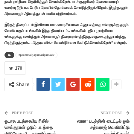
நான் நன்றியை தெரிவித்துக் கொள்கிறேன். படக்குழுவினர் அனைவரையும்
உணர்வு ரீதியாக பெரிய அளவில் தொல்லைக் கொடுத்திருக்கிறேன். இருந்தாலும்
அனைவரும் ஆர்வத்துடன் பணியாற்றினார்கள்.
இந்தத் திரைப்படம் இனிமையான சுவாரசியமான அனுபவத்தை உங்களுக்கு தரும்.
வெளியாகும் படங்களில் இந்த திரைப்படம்.. எங்களின் புதிய முயற்சியை
உங்களுக்கு உணர்த்தும். அனைவரும் திரையரங்கத்திற்கு வருகை தந்து பார்த்து,
பிடித்திருந்தால்… ஆதரவளிக்க வேண்டும் என கேட்டுக்கொள்கிறேன்” என்றார்.
#prammaipayamariyamovie
170
Share
PREV POST
NEXT POST
ஓடாத படத்தையே ரிலீஸ்
லாரா’ படத்தின் டைட்டில் லுக்
செய்தநான் ஓடும் படத்தை
சத்யராஜ் வெளியிட்டு
விடுவேனா? – தயாரிப்பாளர்
வாழ்த்தினார்!