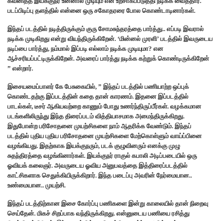
கவனித்த இயக்குநர் உன்னால் முடியும் என உற்சாகப்படுத்தி நடிக்க வைத்தார்.
படப்பிடிப்பு தளத்தில் என்னை ஒரு சகோதரரை போல கொண்டாடினார்கள்.‌
இந்தப் படத்தில் நடித்திருக்கும் குரு சோமசுந்தரத்தை பார்த்து.. எப்படி இவரால்
நடிக்க முடிகிறது என்று வியந்திருக்கிறேன். ‘மின்னல் முரளி’ படத்தில் இவருடைய
நடிப்பை பார்த்து, நம்மால் இப்படி எல்லாம் நடிக்க முடியுமா? என
ஆச்சரியப்பட்டிருக்கிறேன். அவரைப் பார்த்து நடிக்க கற்றுக் கொண்டிருக்கிறேன்
” என்றார்.
இசையமைப்பாளர் கே பேசுகையில், ” இந்தப் படத்தில் பணியாற்ற ஒப்புக்
கொண்டதற்கு இப்படத்தின் கதை தான் காரணம். இதனை இப்படத்தில்
பாடல்கள், டீசர் ஆகியவற்றை காணும் போது உணர்ந்திருப்பீர்கள். வழக்கமான
படங்களிலிருந்து இந்த திரைப்படம் வித்தியாசமாக அமைந்திருக்கிறது.
இதுபோன்ற பரிசோதனை முயற்சிகளை நாம் ஆதரிக்க வேண்டும். இந்தப்
படத்தில் புதிய புதிய பரிசோதனை முயற்சிகளை மேற்கொள்ளும் வாய்ப்பினை
வழங்கியது.‌ இதற்காக இயக்குநரும், படக் குழுவினரும் எனக்கு முழு
சுதந்திரத்தை வழங்கினார்கள். இயக்குநர் ராகுல் கபாலி அடிப்படையில் ஒரு
ஓவியக் கலைஞர். அவருடைய ஓவிய அனுபவத்தை இத்திரைப்படத்தில்
காட்சிகளாக செதுக்கியிருக்கிறார். இந்த படைப்பு அவரின் நேர்மையான..
உண்மையான.. முயற்சி.‌
இந்தப் படத்திற்கான இசை கோர்ப்பு பணிகளை இன்று காலையில் தான் நிறைவு
செய்தேன். மிகச் சிறப்பாக வந்திருக்கிறது. என்னுடைய பணியை ரசித்து