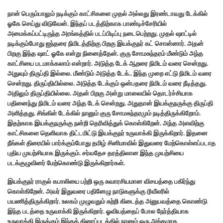
நான் பெரும்பாலும் நடிக்கும் காட்சிகளை முதல் அல்லது இரண்டாவது டேக்கில்
ஓகே செய்து விடுவேன். இந்தப் படத்திற்காக பாண்டிச்சேரியில்
அமைக்கப்பட்டிருந்த அரங்கத்தில் படப்பிடிப்பு நடைபெற்றது.‌ முதல் ஷாட்டில்
நடிக்கும்போது ஐந்தரை நிமிடத்திற்கு பிறகு இயக்குநர் கட் சொன்னார். அதன்
பிறகு இந்த ஷாட் ஓகே என்று நினைத்தேன். குரு சோமசுந்தரம் மீண்டும் அந்த
காட்சியை படமாக்கலாம் என்றார். அடுத்த டேக் ஆறரை நிமிடம் வரை சென்றது.‌
அதுவும் திருப்தி இல்லை. மீண்டும் அடுத்த டேக்.. இந்த முறை எட்டு நிமிடம் வரை
சென்றது. திருப்தியில்லை. அடுத்த டேக்கும் ஒன்பதரை நிமிடம் வரை நீடித்தது.
அதிலும் திருப்தியில்லை.‌ அதன் பிறகு அன்று மாலையில் தொடர்ச்சியாக
பதினைந்து நிமிடம் வரை அந்த டேக் சென்றது. அதுதான் இயக்குநருக்கு திருப்தி
அளித்தது. சிங்கிள் டேக்கில் நானும் குரு சோமசுந்தரமும் நடித்திருக்கிறோம்.
இதற்காக இயக்குநருக்கு நன்றி தெரிவித்துக் கொள்கிறேன். அந்த அளவிற்கு
காட்சிகளை தெளிவாக திட்டமிட்டு இயக்குநர் உருவாக்கி இருக்கிறார். இதனை
நீங்கள் திரையில் பார்க்கும்போது தமிழ் சினிமாவில் இதுவரை மேற்கொள்ளப்படாத
புதிய முயற்சியாக இருக்கும். சர்வதேச தரத்திலான இந்த முயற்சியை
படக்குழுவினர் மேற்கொண்டு இருக்கிறார்கள்.‌
இயக்குநர் ராகுல் கபாலியை பற்றி ஒரு சுவாரசியமான விசயத்தை பகிர்ந்து
கொள்கிறேன். அவர் இதுவரை பதினேழு நாடுகளுக்கு டூவீலரில்
பயணித்திருக்கிறார்.‌ உலகம் முழுவதும் சுற்றி கிடைத்த அனுபவத்தை கொண்டு
இந்த படத்தை உருவாக்கி இருக்கிறார். ஓவியத்தைப் போல நேர்த்தியாக
உருவாக்கி இருக்கும் இந்தத் திரைப்படத்தில் நானும் ஒரு அங்கமாக