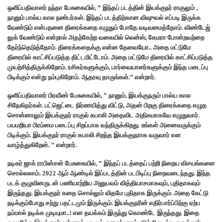
ஒளிப்பதிவாளர் நந்தா பேசுகையில், ” இந்தப் படத்தின் இயக்குநர் ராகுலும் ,
நானும் பால்ய கால நண்பர்கள். இந்தப் படத்திற்கான விஷுவல் எப்படி இருக்க
வேண்டும் என்பதனை திரைக்கதை எழுதும் போதே வடிவமைத்தோம். விண்டேஜ்
லுக் வேண்டும் என்றால் அதற்கேற்ற வகையில் லென்ஸ், கேமரா போன்றவற்றை
தேர்ந்தெடுத்தோம். திரைக்கதைக்கு என்ன தேவையோ.. அதை மட்டுமே
திரையில் காட்சிப்படுத்த திட்டமிட்டோம். அதை மட்டுமே திரையில் காட்சிப்படுத்த
முயற்சித்திருக்கிறோம்.‌ ரசிகர்களுக்கும், பார்வையாளர்களுக்கும் இந்த படைப்பு
பிடிக்கும் என்று நம்புகிறோம். ஆதரவு தாருங்கள்.” என்றார்.
ஒளிப்பதிவாளர் பிரவீண் பேசுகையில், ” நானும், இயக்குநரும் பால்ய கால
சிநேகிதர்கள். பட்ஜெட்டை நிர்ணயித்து விட்டு, அதன் பிறகு திரைக்கதை எழுத
சொன்னாலும் இயக்குநர் ராகுல் கபாலி அதைவிட அதிகமாகவே எழுதுவார்.
பயமறியா பிரம்மை படைப்பு சிறப்பாக வந்திருக்கிறது. உங்கள் அனைவருக்கும்
பிடிக்கும்.‌ இயக்குநர் ராகுல் கபாலி சிறந்த இயக்குநராக வருவார் என
வாழ்த்துகிறேன். ” என்றார்.
நடிகர் ஜாக் ராபின்சன் பேசுகையில், ” இந்தப் படத்தைப் பற்றி நிறைய விசயங்களை
சொல்லலாம். 2022 ஆம் ஆண்டில் இப்படத்தின் படபிடிப்பு நிறைவடைந்தது. இந்த
படக் குழுவினருடன் பணியாற்றிய அனுபவம் வித்தியாசமாகவும், புதிதாகவும்
இருந்தது. இயக்குநர் கதை சொல்லும் விதமே புதிதாக இருக்கும். அதை கேட்டு
நடிக்கும்போது சற்று பதட்டமும் இருக்கும். இயக்குநரின் எதிர்பார்ப்பிற்கு ஏற்ப
நம்மால் நடிக்க முடியுமா..! என தயக்கம் இருந்து கொண்டே இருந்தது. இதை