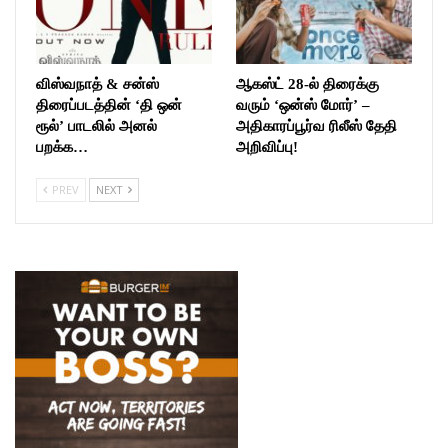
விஸ்வநாத் & சன்ஸ்
ஆகஸ்ட் 28-ல் திரைக்கு
திரைப்படத்தின் ‘தி ஒன்
வரும் ‘ஒன்ஸ் மோர்’ –
ரூல்’ பாடலில் அனல்
அதிகாரப்பூர்வ ரிலீஸ் தேதி
பறக்க…
அறிவிப்பு!
PREV
NEXT