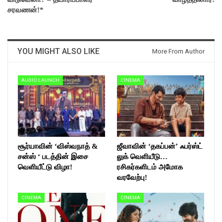
சரவணன்!*
YOU MIGHT ALSO LIKE
More From Author
AUDIO LAUNCH
CINEMA
சூர்யாவின் ‘விஸ்வநாத் &
ஜீவாவின் ‘தகப்பன்’ ஃபர்ஸ்ட்
சன்ஸ் ‘ படத்தின் இசை
லுக் வெளியீடு…
வெளியீட்டு விழா!
ரசிகர்களிடம் அமோக
வரவேற்பு!
CINEMA
CINEMA