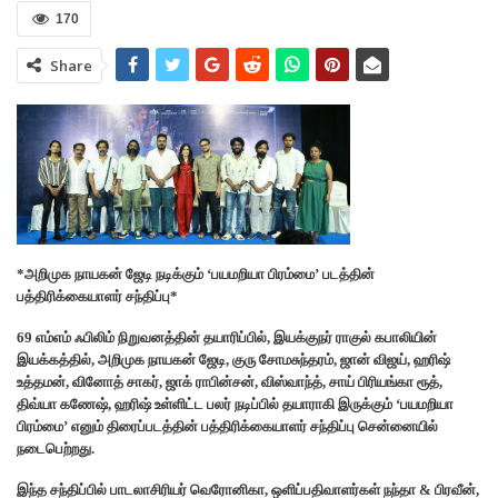
170
Share
*அறிமுக நாயகன் ஜேடி நடிக்கும் ‘பயமறியா பிரம்மை’ படத்தின்
பத்திரிக்கையாளர் சந்திப்பு*
69 எம்எம் ஃபிலிம் நிறுவனத்தின் தயாரிப்பில், இயக்குநர் ராகுல் கபாலியின்
இயக்கத்தில், அறிமுக நாயகன் ஜேடி, குரு சோமசுந்தரம், ஜான் விஜய், ஹரிஷ்
உத்தமன், வினோத் சாகர், ஜாக் ராபின்சன், விஸ்வாந்த், சாய் பிரியங்கா ரூத்,
திவ்யா கணேஷ், ஹரிஷ் உள்ளிட்ட பலர் நடிப்பில் தயாராகி இருக்கும் ‘பயமறியா
பிரம்மை’ எனும் திரைப்படத்தின் பத்திரிக்கையாளர் சந்திப்பு சென்னையில்
நடைபெற்றது.
இந்த சந்திப்பில் பாடலாசிரியர் வெரோனிகா, ஒளிப்பதிவாளர்கள் நந்தா & பிரவீன்,