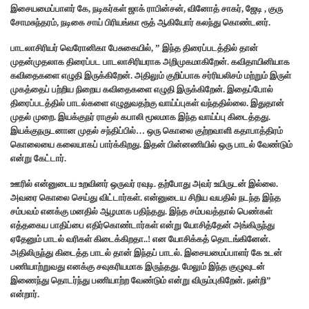
இசையமைப்பாளர் கே, நடிகர்கள் ஜாக் ராபின்சன், வினோத் சாகர், ஜேடி , குரு
சோமசுந்தரம், நடிகை சாய் பிரியங்கா ரூத் ஆகியோர் கலந்து கொண்டனர்.
பாடலாசிரியர் வெரோனிகா பேசுகையில், ” இந்த திரைப்படத்தில் தான்
முதன்முதலாக திரைப்பட பாடலாசிரியராக அறிமுகமாகிறேன்.‌ கவிதாயினியாக
கவிதைகளை எழுதி இருக்கிறேன். அதிலும் குறிப்பாக சர்ரியலிசம் மற்றும் இருள்
முகத்தைப் பற்றிய நிறைய கவிதைகளை எழுதி இருக்கிறேன். இதைப்போல்
திரைப்படத்தில் பாடல்களை எழுதுவதற்கு வாய்ப்புகள் வந்ததில்லை. இதுதான்
முதல் முறை. இயக்குநர் ராகுல் கபாலி மூலமாக இந்த வாய்ப்பு கிடைத்தது.
இயக்குநருடனான முதல் சந்திப்பில்… ஒரு கொலை குற்றவாளி கதாபாத்திரம்
கொலையை கலையாகப் பார்க்கிறது. இதன் பின்னணியில் ஒரு பாடல் வேண்டும்
என்று கேட்டார்.
ஊரில் என்னுடைய உறவினர் ஒருவர் ரவுடி. தற்போது அவர் உயிருடன் இல்லை.
அவரை கொலை செய்து விட்டார்கள். என்னுடைய சிறிய வயதில் நடந்த இந்த
சம்பவம் எனக்கு மனதில் ஆழமாக பதிந்தது. இந்த சம்பவத்தால் பெண்கள்
எத்தகைய பாதிப்பை எதிர்கொண்டார்கள் என்று யோசித்தேன் அங்கிருந்து
ஏதேனும் பாடல் வரிகள் கிடைக்கிறதா..! என யோசிக்கத் தொடங்கினேன்.
அதிலிருந்து கிடைத்த பாடல் தான் இந்தப் பாடல். இசையமைப்பாளர் கே உடன்
பணியாற்றுவது எனக்கு சவுகரியமாக இருந்தது. மேலும் இந்த குழுவுடன்
இணைந்து தொடர்ந்து பணியாற்ற வேண்டும் என்று விரும்புகிறேன். நன்றி”
என்றார்.