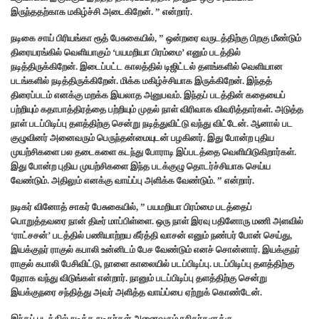
இருந்ததற்காக மகிழ்ச்சி அடைகிறேன். ” என்றார்.
நடிகை சாய் பிரியங்கா ரூத் பேசுகையில், ” ஒன்றரை வருடத்திற்கு பிறகு மீண்டும்
திரையரங்கில் வெளியாகும் ‘பயமறியா பிரம்மை’ எனும் படத்தில்
நடித்திருக்கிறேன். இடைப்பட்ட காலத்தில் டிஜிட்டல் தளங்களில் வெளியான
படங்களில் நடித்திருக்கிறேன். மிக்க மகிழ்ச்சியாக இருக்கிறேன். இந்தத்
திரைப்படம் எனக்கு மறக்க இயலாத அனுபவம். இந்தப் படத்தின் கதையைப்
பற்றியும் கதாபாத்திரத்தை பற்றியும் முதல் நாள் விரிவாக விவரித்தார்கள். அடுத்த
நாள் படப்பிடிப்பு தளத்திற்கு சென்று நடித்துவிட்டு வந்து விட்டேன். ஆனால் பட
குழுவினர் அனைவரும் பெருந்தன்மையுடன் பழகினர். இது போன்ற புதிய
முயற்சிகளை பல தடைகளை கடந்து போராடி இப்படத்தை வெளியிடுகிறார்கள்.
இது போன்ற புதிய முயற்சிகளை இந்த படக்குழு தொடர்ச்சியாக செய்ய
வேண்டும். அதிலும் எனக்கு வாய்ப்பு அளிக்க வேண்டும். ” என்றார்.
நடிகர் வினோத் சாகர் பேசுகையில், ” பயமறியா பிரம்மை படத்தைப்
பொறுத்தவரை நான் திடீர் மாப்பிள்ளை.‌ ஒரு நாள் இரவு பதினோரு மணி அளவில்
‘ராட்சசன்’ படத்தில் பணியாற்றய கீர்த்தி வாசன் எனும் நண்பர் போன் செய்து,
இயக்குநர் ராகுல் கபாலி உன்னிடம் பேச வேண்டும் எனச் சொன்னார். இயக்குநர்
ராகுல் கபாலி பேசிவிட்டு, நாளை காலையில் படப்பிடிப்பு. படப்பிடிப்பு தளத்திற்கு
நேராக வந்து விடுங்கள் என்றார். நானும் படப்பிடிப்பு தளத்திற்கு சென்று
இயக்குநரை சந்தித்து அவர் அளித்த வாய்ப்பை ஏற்றுக் கொண்டேன்.
இந்தப் படத்தில் நடித்த நடிகர்கள் அனைவரும் ரசிகர்களுக்கு