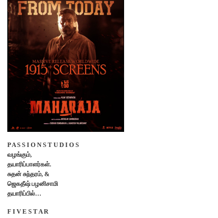
P A S S I O N S T U D I O S
வழங்கும்,
தயாரிப்பாளர்கள்.
சுதன் சுந்தரம், &
ஜெகதீஷ் பழனிசாமி
தயாரிப்பில்…
F I V E S T A R