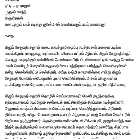
நட்டி – நடராஜன்
முனுஷ் காந்த்,
அருள்தாஸ்
என மற்றும் பலர் நடித்து ஜூன்.14ல் வெளியாகும் படம் மகாராஜா.
கதை
விஜய் சேதுபதி சலூன் கடை வைத்து பிழைப்பு நடத்தி தன் மகளை படிக்க
வைக்கிறார். மகளுக்கு படிப்பைவிட விளையாட்டில் ஆர்வம். விஜய் சேதுபதிக்கும்
அவரது மகளுக்கும் லஷ்மிமேல் கொள்ளை பிரியம். விளையாட்டில் கலந்து கொள்ள
மகள் வெளியூர் போகும்போது லஷ்மியை பத்திரமாக பார்த்துக் கொள்ளுங்கள்
என்று சொல்லிவிட்டு செல்கிறார். அந்த லஷ்மி காணவில்லை என்று விஜய்
சேதுபதி போலிஸ் ஸ்டேஷனில் புகார் கொடுக்கிறார். அதன் பிறகு என்ன
நடக்கிறது என்பதே சுவாராஸ்யமான சஸ்பென்ஸ் கலந்த படத்தின் மீதிக்கதை
விஜய் சேதுபதி சலூன் தொழில் செய்பவராகவும் பெண் குழந்தைக்கு
தந்தையாகவும் நடிப்பிலும் சண்டைக் காட்சிகளிலும் சிறப்பாக நடித்துள்ளார்.
அனுராக் காஷ்யப் வில்லனாக மிரட்டல் நடிப்பை கொடுத்துள்ளார். அபிராமி,
திவ்யாபாரதி, மம்தா மோகன்தாஸ் நடிப்பும் அருமை. நட்ராஜ் போலிஸ் கேரக்டரில்
சிறப்பாக நடித்துள்ளார். அருள்தாஸ்,மணிகண்டன்,சிங்கம்புலி, முனுஸ்காந்த் என
இதில் நடித்திருக்கும் அனைவருமே அவரவர் கதாபாத்திரம் உணர்ந்து சிறப்பாக
நடித்துள்ளனர். தினேஷ் புருஷோத்தமனின் ஒளிப்பதிவு படத்திற்கு கூடுதல் பலம்.