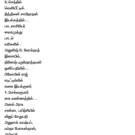
K.செந்தில்
வெளியீட்டில்.
நித்திலன் சாமிநாதன்
இயக்கத்தில்…
பாடலாசிரியர்
வைரமுத்து
பாடல்
வரிகளில் .
அஜனிஷ் B. லோக்நாத்
இசையில்..
தினேஷ் புருஷோத்தமன்
ஒளிப்பதிவில்…
பிலோமின் ராஜ்
எடிட்டிங்கில்
கலை இயக்குனர்
V. செல்வகுமார்
கை வண்ணத்தில்…
அனல் அரசு
சண்டை பயிற்சியில்
விஜய் சேதுபதி
அனுராக் காஷ்யப்,
மம்தா மோகன்தாஸ்,
அபிராமி,