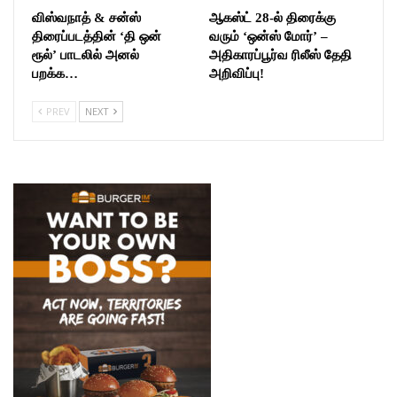
விஸ்வநாத் & சன்ஸ்
ஆகஸ்ட் 28-ல் திரைக்கு
திரைப்படத்தின் ‘தி ஒன்
வரும் ‘ஒன்ஸ் மோர்’ –
ரூல்’ பாடலில் அனல்
அதிகாரப்பூர்வ ரிலீஸ் தேதி
பறக்க…
அறிவிப்பு!
PREV
NEXT