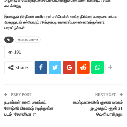
அஜனிஷ் B லோகநாத் இசையில் பாடல்களும் பிண்ணனி இசையும் ரசிக்க
வைக்கிறது.
இயக்குநர் நித்திலன் சாமிநாதன் சஸ்பென்ஸ் கலந்த திரில்லர் கதையை பக்கா
ஆக்ஷனுடன் எல்லோரும் ரசிக்கும்படி சுவாராஸ்யமாககொடுத்துள்ளார்.
பாராட்டுக்கள்.
#maharajamovie
191
Share
PREV POST
NEXT POST
நடிகர்கள் காளி வெங்கட் –
கமல்ஹாசனின் குணா உலகம்
ரோஷ்னி பிரகாஷ் நடித்துள்ள
முழுவதும் சூன் 21
படம் ’தோனிமா’!*
வெளியாகிறது.