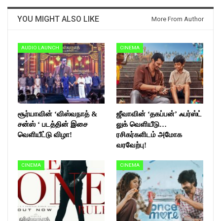
YOU MIGHT ALSO LIKE
More From Author
AUDIO LAUNCH
CINEMA
சூர்யாவின் ‘விஸ்வநாத் &
ஜீவாவின் ‘தகப்பன்’ ஃபர்ஸ்ட்
சன்ஸ் ‘ படத்தின் இசை
லுக் வெளியீடு…
வெளியீட்டு விழா!
ரசிகர்களிடம் அமோக
வரவேற்பு!
CINEMA
CINEMA