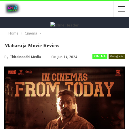
Home
Cinema
Maharaja Movie Review
On
Jun 14, 2024
By
Thiraineedhi Media
CINEMA
செய்திகள்