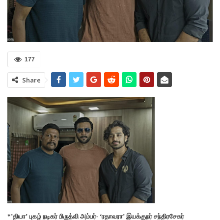
177
Share
*’தியா’ புகழ் நடிகர் பிருத்வி அம்பர்- ‘ரதாவரா’ இயக்குநர் சந்திரசேகர்