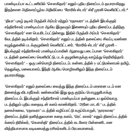
பாண்டியப்பா கூட்டணியில் ‘சௌகிதார்’ எனும் புதிய திரைப்படம் தயாராகிறது.
இதற்கான அதிகாரப்பூர்வ அறிவிப்பை ‘ரோரிங் ஸ்டார்’ ஸ்ரீ முரளி வெளியிட்டார்.*
‘தியா’ புகழ் நடிகர் பிருத்வி அம்பர் மற்றும் ‘ரதாவரா’ படத்தின் இயக்குநர்
சந்திரசேகர் பாண்டியப்பா ஆகிய இருவரும் இணையும் புதிய திரைப்படத்திற்கு
‘சௌகிதார்’ என பெயரிடப்பட்டுள்ளது. இதில் பிருத்வி அம்பர் ‘சௌகிதார்’
வேடத்தில் நடிக்கிறார். ‘சௌகிதார்’ எனும் படத்தின் தலைப்பை சிவப்பு வண்ண
எழுத்துகளில் படக்குழுவினர் வெளியிட்டனர். ‘ரோரிங் ஸ்டார்’ ஸ்ரீ முரளி –
இயக்குநர் சந்திரசேகர் பாண்டியப்பாவின் ஆறாவது படைப்பான ‘சௌகிதார்’
படத்தின் தலைப்பை வெளியிட்டு, படக் குழுவினருக்கு வாழ்த்து தெரிவித்தார்.
‘சௌகிதார்’ – ஒரு பன்மொழி திரைப்படம். கன்னடத்தில் y மட்டுமல்லாமல் தமிழ்,
தெலுங்கு, மலையாளம், இந்தி ஆகிய மொழிகளிலும் இந்த திரைப்படம்
தயாராகிறது.
‘சௌகிதார்’ எனும் தலைப்பை வைத்து இந்த திரைப்படம் மாஸான படம் என
நினைத்து விடாதீர்கள். உண்மையில் இது ஒரு குடும்ப பொழுதுபோக்கு
திரைப்படம். இயக்குநர் சந்திரசேகர் பாண்டியப்பா தன்னுடைய ஒவ்வொரு
படத்திலும் புதிய கதையுடன் களம் காண்கிறார். ‘அனே பாடகி ‘ படத்தில்
நகைச்சுவை, ‘ரதாவரா’ படத்தில் வழிப்பாட்டு கருப்பொருள், ‘தாரகாசுர’
திரைப்படத்தில் தனித்துவமான கதை களம், ‘ரெட் காலர்’ எனும் திரைப்படத்தில்
க்ரைம் திரில்லர், ‘கௌஸ்தி’ திரைப்படத்தில் கடலோர பின்னணி.. என
வித்தியாசமாக வடிவமைத்து ரசிகர்களிடம் பிரபலமானவர்.