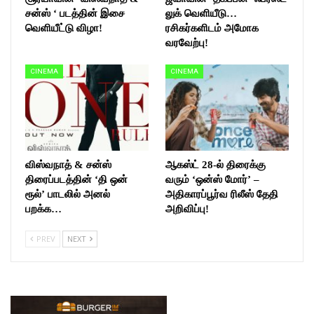
சன்ஸ் ‘ படத்தின் இசை
லுக் வெளியீடு…
வெளியீட்டு விழா!
ரசிகர்களிடம் அமோக
வரவேற்பு!
CINEMA
CINEMA
விஸ்வநாத் & சன்ஸ்
ஆகஸ்ட் 28-ல் திரைக்கு
திரைப்படத்தின் ‘தி ஒன்
வரும் ‘ஒன்ஸ் மோர்’ –
ரூல்’ பாடலில் அனல்
அதிகாரப்பூர்வ ரிலீஸ் தேதி
பறக்க…
அறிவிப்பு!
PREV
NEXT