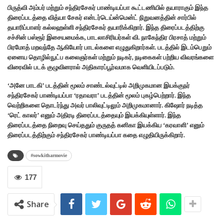
பிருத்வி அம்பர் மற்றும் சந்திரசேகர் பாண்டியப்பா கூட்டணியில் தயாராகும் இந்த
திரைப்படத்தை வித்யா சேகர் என்டர்டெய்ன்மென்ட் நிறுவனத்தின் சார்பில்
தயாரிப்பாளர் கல்லஹள்ளி சந்திரசேகர் தயாரிக்கிறார்.‌ இந்த திரைப்படத்திற்கு
சச்சின் பஸ்ரூர் இசையமைக்க, பாடலாசிரியர்கள் வி. நாகேந்திர பிரசாத் மற்றும்
பிரமோத் மறவந்தே ஆகியோர் பாடல்களை எழுதுகிறார்கள்.‌ படத்தில் இடம்பெறும்
ஏனைய தொழில்நுட்ப கலைஞர்கள் மற்றும் நடிகர், நடிகைகள் பற்றிய விவரங்களை
விரைவில் படக் குழுவினரால் அதிகாரப்பூர்வமாக வெளியிடப்படும்.
‘அனே பாடகி’ படத்தின் மூலம் சாண்டல்வுட்டில் அறிமுகமான இயக்குநர்
சந்திரசேகர் பாண்டியப்பா ‘ரதாவரா’ படத்தின் மூலம் புகழ்பெற்றார். இந்த
வெற்றிகளை தொடர்ந்து அவர் பாலிவுட்டிலும் அறிமுகமானார். கிஷோர் நடித்த
‘ரெட் காலர்’ எனும் அதிரடி திரைப்படத்தையும் இயக்கியுள்ளார். இந்த
திரைப்படத்தை நிறைவு செய்ததும் குருதத் கனிகா இயக்கிய ‘கரவாளி’ எனும்
திரைப்படத்திற்கும் சந்திரசேகர் பாண்டியப்பா கதை எழுதியிருக்கிறார்.
#sowkitharmovie
177
Share