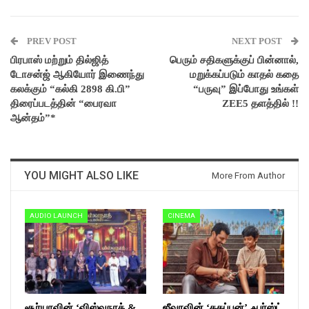
PREV POST
NEXT POST
பிரபாஸ் மற்றும் தில்ஜித்
பெரும் சதிகளுக்குப் பின்னால்,
டோசன்ஜ் ஆகியோர் இணைந்து
மறுக்கப்படும் காதல் கதை
கலக்கும் “கல்கி 2898 கி.பி”
“பருவு” இப்போது உங்கள்
திரைப்படத்தின் “பைரவா
ZEE5 தளத்தில் !!
ஆன்தம்”*
YOU MIGHT ALSO LIKE
More From Author
AUDIO LAUNCH
CINEMA
சூர்யாவின் ‘விஸ்வநாத் &
ஜீவாவின் ‘தகப்பன்’ ஃபர்ஸ்ட்