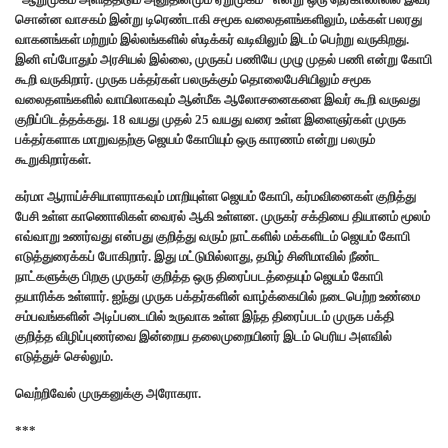
சொன்ன வாசகம் இன்று டிரெண்டாகி சமூக வலைதளங்களிலும், மக்கள் பலரது
வாகனங்கள் மற்றும் இல்லங்களில் ஸ்டிக்கர் வடிவிலும் இடம் பெற்று வருகிறது.
இனி எப்போதும் அரசியல் இல்லை, முருகப் பணியே முழு முதல் பணி என்று கோபி
கூறி வருகிறார். முருக பக்தர்கள் பலருக்கும் தொலைபேசியிலும் சமூக
வலைதளங்களில் வாயிலாகவும் ஆன்மீக ஆலோசனைகளை இவர் கூறி வருவது
குறிப்பிடத்தக்கது. 18 வயது முதல் 25 வயது வரை உள்ள இளைஞர்கள் முருக
பக்தர்களாக மாறுவதற்கு ஜெயம் கோபியும் ஒரு காரணம் என்று பலரும்
கூறுகிறார்கள்.
கர்மா ஆராய்ச்சியாளராகவும் மாறியுள்ள ஜெயம் கோபி, கர்மவினைகள் குறித்து
பேசி உள்ள காணொலிகள் வைரல் ஆகி உள்ளன. முருகர் சக்தியை தியானம் மூலம்
எவ்வாறு உணர்வது என்பது குறித்து வரும் நாட்களில் மக்களிடம் ஜெயம் கோபி
எடுத்துரைக்கப் போகிறார். இது மட்டுமில்லாது, தமிழ் சினிமாவில் நீண்ட
நாட்களுக்கு பிறகு முருகர் குறித்த ஒரு திரைப்படத்தையும் ஜெயம் கோபி
தயாரிக்க உள்ளார். ஐந்து முருக பக்தர்களின் வாழ்க்கையில் நடைபெற்ற உண்மை
சம்பவங்களின் அடிப்படையில் உருவாக உள்ள இந்த திரைப்படம் முருக பக்தி
குறித்த விழிப்புணர்வை இன்றைய தலைமுறையினர் இடம் பெரிய அளவில்
எடுத்துச் செல்லும்.
வெற்றிவேல் முருகனுக்கு அரோகரா.
***