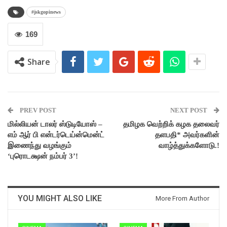
#jskgopinews
169
Share
PREV POST
NEXT POST
மில்லியன் டாலர் ஸ்டுடியோஸ் –
தமிழக வெற்றிக் கழக தலைவர்
எம் ஆர் பி என்டர்டெய்ன்மென்ட்
தளபதி* அவர்களின்
இணைந்து வழங்கும்
வாழ்த்துக்களோடு.!
‘புரொடக்ஷன் நம்பர் 3’!
YOU MIGHT ALSO LIKE
More From Author