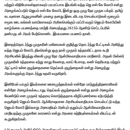
மற்றும் விநியோகஸ்தராகவும் பரபரப்பாக இயங்கி வந்த ஜெ எஸ் கே கோபி என்று
அழைக்கப்படும் ஜெயம் எஸ் கே கோபி, இன்று ஒரு முழு நேர முருக பக்தர். தமிழ்
கடவுளான ஆறுமுகனின் புகழை தனது இடைவிடாத செயல்பாடுகள் மூலமும்
சமூக ஊடகங்கள் வாயிலாகவும் அகிலமெங்கும் பரப்பி வரும் ஜெயம் கோபியின்
வாழ்க்கை பயணத்தை மாற்றி அமைத்தது 2023ம் ஆண்டு செப்டம்பரில்
நண்பருடன் அவர் மேற்கொண்ட இமயமலை பயணம் தான்.
இதைத்தொடர்ந்து முருகரின் மகிமைகள் குறித்து தொடர்ந்து பேட்டிகள் அளித்து
வந்த ஜெயம் கோபி, திடீரென்று ஒரு நாள் முருகர் உத்தரவிட்டதாக கூறி
அரசியலில் இருந்து விலகி முழு நேர ஆன்மிகவாதியாக மாறினார். அதன் பின்னர்
முருகரின் உத்தரவை ஏற்று காது கேளாத, வாய் பேசாத, கண் தெரியாத மற்றும்
ஆட்டிசம் உள்ள குழந்தைகளை தெய்வக் குழந்தைகள் என்று அழைத்து
அவர்களுக்கு தொடர்ந்து உதவி வருகிறார்.
இனிமேல் யாரும் இவர்களை ஊனமுற்றவர்கள் என்றோ மாற்றுத்திறனாளிகள்
என்றோ அழைக்கக்கூடாது, தெய்வக் குழந்தைகள் என்று தான் அழைக்க
வேண்டும் என முருகர் உத்தரவு கொடுத்ததாக விழிப்புணர்வை ஏற்படுத்தி
வருகிறார் ஜெயம் கோபி. ஆக்ரோஷமான அரசியல்வாதியாக செயல்பட்டு வந்த
ஜெயம் கோபி இவ்வாறு அமைதியும் அன்பும் ததும்பும் ஆன்மிகவாதியாக
மாறியதற்கு முருகனே காரணம் என்று அவரை சுற்றியுள்ளவர்கள் வியப்புடன்
கூறுகிறார்கள்.
“ஆறுமுகம் அளித்திடும் அனுதினமும் ஏறுமுகம்” என்று ஒரு நேர்காணலில் இவர்