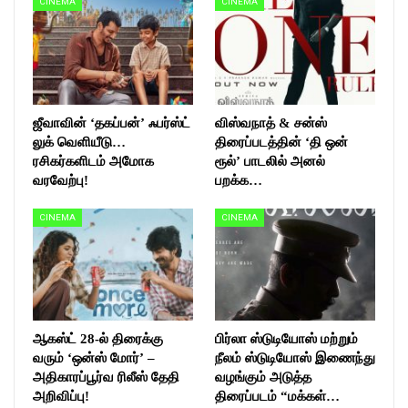
CINEMA
CINEMA
ஜீவாவின் ‘தகப்பன்’ ஃபர்ஸ்ட்
விஸ்வநாத் & சன்ஸ்
லுக் வெளியீடு…
திரைப்படத்தின் ‘தி ஒன்
ரசிகர்களிடம் அமோக
ரூல்’ பாடலில் அனல்
வரவேற்பு!
பறக்க…
CINEMA
CINEMA
ஆகஸ்ட் 28-ல் திரைக்கு
பிர்லா ஸ்டுடியோஸ் மற்றும்
வரும் ‘ஒன்ஸ் மோர்’ –
நீலம் ஸ்டுடியோஸ் இணைந்து
அதிகாரப்பூர்வ ரிலீஸ் தேதி
வழங்கும் அடுத்த
அறிவிப்பு!
திரைப்படம் “மக்கள்…