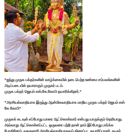
*ஐந்து முருக பக்தர்களின் வாழ்க்கையில் நடைபெற்ற உண்மை சம்பவங்களின்
அடிப்படையில் தயாராகும் முருகர் படம்.
முருக பக்தர் ஜெயம் எஸ்.கே.கோபி தயாரிக்கிறார்.*
*அரசியல்வாதியாக இருந்து ஆன்மிகவாதியாக மாறிய முருக பக்தர் ஜெயம் எஸ்
கே கோபி*
முருகக் கடவுள் எப்போது யாரை ஆட்கொள்வார் என்பது யாருக்கும் தெரியாது.
அவ்வாறு ஆட்கொள்ளப்பட்ட ஒருவரை பற்றி தான் நாம் இப்போது பார்க்க
போகிறோம். வலதுசாரி அரசியல்வாதியாகவும் திரைப்பட தயாரிப்பாளர், நடிகர்