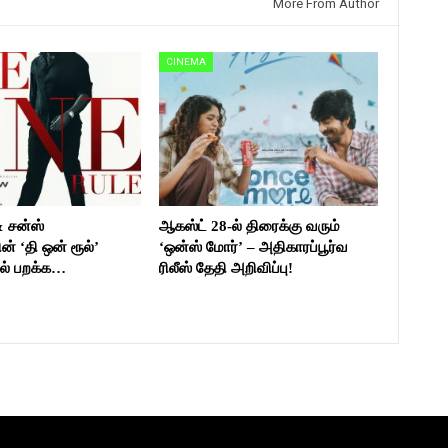
More From Author
CINEMA
& சன்ஸ்
ஆகஸ்ட் 28-ல் திரைக்கு வரும்
ன் ‘தி ஒன் ரூல்’
‘ஒன்ஸ் மோர்’ – அதிகாரப்பூர்வ
ல் பறக்க…
ரிலீஸ் தேதி அறிவிப்பு!