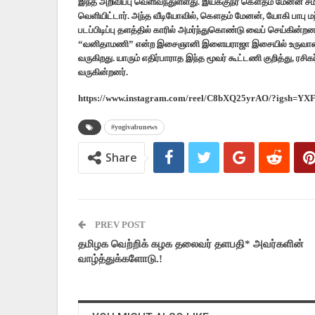
இந்த அறிவிப்பு வெளிவந்துள்ளது. இயக்குநர் கௌதம் மேனன் ச
வெளியிட்டார். அந்த வீடியோவில், கௌதம் மேனன், யோகி பாபு மற்
படப்பிடிப்பு தளத்தில் காரில் அமர்ந்துகொண்டு வைப் செய்கின்ற
“வனிதாமணி” என்ற இசைஞானி இளையராஜா இசையில் உருவான கிளா
வருகிறது. யாரும் எதிர்பாராத இந்த மூவர் கூட்டணி குறித்து, ரசிக
வருகின்றனர்.
https://www.instagram.com/reel/C8bXQ25yrAO/?igsh=Y
#yogivabunews
Share
PREV POST
தமிழக வெற்றிக் கழக தலைவர் தளபதி* அவர்களின்
வாழ்த்துக்களோடு.!