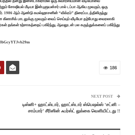
மீபத்தில் தனது இன்ஸ்டாகிராமில் ஒரு சுவாரஸ்யமான வீடியோவை
றும் சோஷியல் மீடியா இன்புளுயன்சர் பால் டப்பா ஆகிய மூவரும், ஒரு
னர். 1986 ஆம் ஆண்டு கமல்ஹாசனின் “விக்ரம்” திரைப்படத்திலிருந்து
சிக் பாடலுக்கு மூவரும் வைப் செய்யும் வீடியோ தற்போது வைரலாகி
ர்கள் தங்கள் உற்சாகத்தைப் பகிர்ந்து, ஆவலுடன் பல கருத்துக்களைப் பகிர்ந்து
XFlbGcyYTJvb29m
186
NEXT POST
டிஸ்னி+ ஹாட்ஸ்டார், ஹாட்ஸ்டார் ஸ்பெஷல்ஸ் ‘சட்னி –
சாம்பார்’ சீரிஸின் ஃபர்ஸ்ட் லுக்கை வெளியிட்டது !!