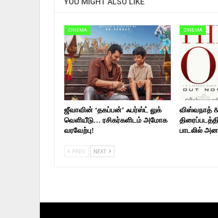
YOU MIGHT ALSO LIKE
CINEMA
CINEMA
ஜீவாவின் ‘தகப்பன்’ ஃபர்ஸ்ட் லுக்
விஸ்வநாத் 
வெளியீடு… ரசிகர்களிடம் அமோக
திரைப்படத்தி
வரவேற்பு!
பாடலில் அன
PREV
NEXT