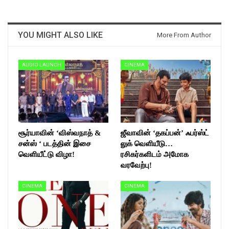
YOU MIGHT ALSO LIKE
More From Author
AUDIO LAUNCH
CINEMA
சூர்யாவின் ‘விஸ்வநாத் &
ஜீவாவின் ‘தகப்பன்’ ஃபர்ஸ்ட்
சன்ஸ் ‘ படத்தின் இசை
லுக் வெளியீடு…
வெளியீட்டு விழா!
ரசிகர்களிடம் அமோக
வரவேற்பு!
CINEMA
CINEMA