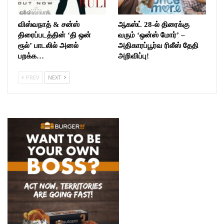
விஸ்வநாத் & சன்ஸ்
ஆகஸ்ட் 28-ல் திரைக்கு
திரைப்படத்தின் ‘தி ஒன்
வரும் ‘ஒன்ஸ் மோர்’ –
ரூல்’ பாடலில் அனல்
அதிகாரப்பூர்வ ரிலீஸ் தேதி
பறக்க…
அறிவிப்பு!
PREV
NEXT