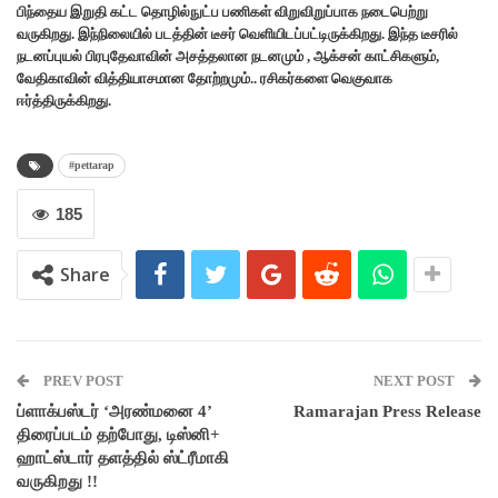
பிந்தைய இறுதி கட்ட தொழில்நுட்ப பணிகள் விறுவிறுப்பாக நடைபெற்று
வருகிறது. இந்நிலையில் படத்தின் டீசர் வெளியிடப்பட்டிருக்கிறது. இந்த டீசரில்
நடனப்புயல் பிரபுதேவாவின் அசத்தலான நடனமும் , ஆக்சன் காட்சிகளும்,
வேதிகாவின் வித்தியாசமான தோற்றமும்.. ரசிகர்களை வெகுவாக
ஈர்த்திருக்கிறது.
#pettarap
185
Share
PREV POST
NEXT POST
ப்ளாக்பஸ்டர் ‘அரண்மனை 4’
Ramarajan Press Release
திரைப்படம் தற்போது, டிஸ்னி+
ஹாட்ஸ்டார் தளத்தில் ஸ்ட்ரீமாகி
வருகிறது !!