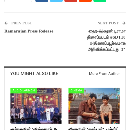
PREV POST
NEXT POST
Ramarajan Press Release
ஹை-ஆக்ஷன் டிராமா
திரைப்பபடம் #SDT18
அதிகாரப்பபூர்வமாக
அறிவிக்கப்பட்டது !!*
YOU MIGHT ALSO LIKE
More From Author
AUDIO LAUNCH
CINEMA
சூர்யாவின் ‘விஸ்வநாத் &
ஜீவாவின் ‘தகப்பன்’ ஃபர்ஸ்ட்