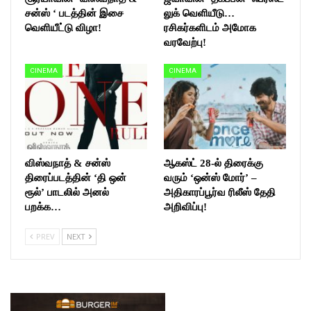
சன்ஸ் ‘ படத்தின் இசை
லுக் வெளியீடு…
வெளியீட்டு விழா!
ரசிகர்களிடம் அமோக
வரவேற்பு!
CINEMA
CINEMA
விஸ்வநாத் & சன்ஸ்
ஆகஸ்ட் 28-ல் திரைக்கு
திரைப்படத்தின் ‘தி ஒன்
வரும் ‘ஒன்ஸ் மோர்’ –
ரூல்’ பாடலில் அனல்
அதிகாரப்பூர்வ ரிலீஸ் தேதி
பறக்க…
அறிவிப்பு!
PREV
NEXT