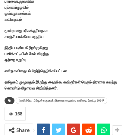
பார்வையற்றவனின்
புல்லாங்குழலில்
ஒன்பது கண்கள்
கவிதையும்
மூன்றாவது பரிசுக்குரியதாக
காஞ்சி பாக்கியா எழுதிய
நீந்தியபடியே கீழிறங்குகிறது
பனிக்கட்டியின் மேல் விழுந்த
ஒற்றை எறும்பு
என்ற கவிதையும் தேர்ந்தெடுக்கப்பட்டன.
தமிழகம் முழுவதும் இருந்து ஹைக்கூ கவிஞர்கள் பெரும் திரளாக கலந்து
கொண்டு விழாவை சிறப்பித்தனர்.
#கவிக்கோ அப்துல் ரகுமான் நினைவு ஹைக்கூ கவிதை போட்டி 2024*
168
Share