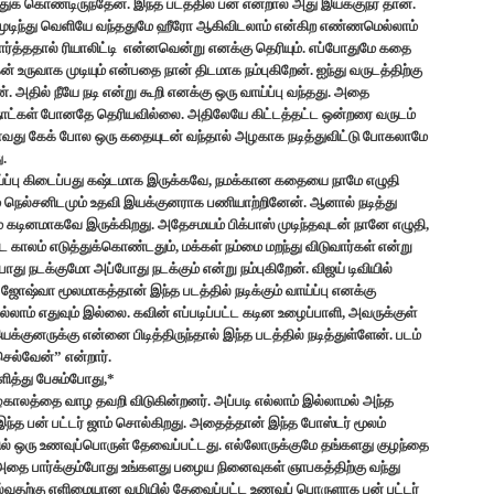
த்துக் கொண்டிருந்தேன். இந்த படத்தில் பன் என்றால் அது இயக்குநர் தான்.
பாஸ் முடிந்து வெளியே வந்ததுமே ஹீரோ ஆகிவிடலாம் என்கிற எண்ணமெல்லாம்
த்ததால் ரியாலிட்டி என்னவென்று எனக்கு தெரியும். எப்போதுமே கதை
் உருவாக முடியும் என்பதை நான் திடமாக நம்புகிறேன். ஐந்து வருடத்திற்கு
 அதில் நீயே நடி என்று கூறி எனக்கு ஒரு வாய்ப்பு வந்தது. அதை
் நாட்கள் போனதே தெரியவில்லை. அதிலேயே கிட்டத்தட்ட ஒன்றரை வருடம்
ராவது கேக் போல ஒரு கதையுடன் வந்தால் அழகாக நடித்துவிட்டு போகலாமே
.
ப்பு கிடைப்பது கஷ்டமாக இருக்கவே, நமக்கான கதையை நாமே எழுதி
் நெல்சனிடமும் உதவி இயக்குனராக பணியாற்றினேன். ஆனால் நடித்து
கடினமாகவே இருக்கிறது. அதேசமயம் பிக்பாஸ் முடிந்தவுடன் நானே எழுதி,
்ட காலம் எடுத்துக்கொண்டதும், மக்கள் நம்மை மறந்து விடுவார்கள் என்று
போது நடக்குமோ அப்போது நடக்கும் என்று நம்புகிறேன். விஜய் டிவியில்
ஷ்வா மூலமாகத்தான் இந்த படத்தில் நடிக்கும் வாய்ப்பு எனக்கு
எல்லாம் எதுவும் இல்லை. கவின் எப்படிப்பட்ட கடின உழைப்பாளி, அவருக்குள்
்குனருக்கு என்னை பிடித்திருந்தால் இந்த படத்தில் நடித்துள்ளேன். படம்
செல்வேன்” என்றார்.
ித்து பேசும்போது,*
்காலத்தை வாழ தவறி விடுகின்றனர். அப்படி எல்லாம் இல்லாமல் அந்த
்த பன் பட்டர் ஜாம் சொல்கிறது. அதைத்தான் இந்த போஸ்டர் மூலம்
யில் ஒரு உணவுப்பொருள் தேவைப்பட்டது. எல்லோருக்குமே தங்களது குழந்தை
ு அதை பார்க்கும்போது உங்களது பழைய நினைவுகள் ஞாபகத்திற்கு வந்து
சொல்வதற்கு எளிமையான வழியில் தேவைப்பட்ட உணவுப் பொருளாக பன் பட்டர்