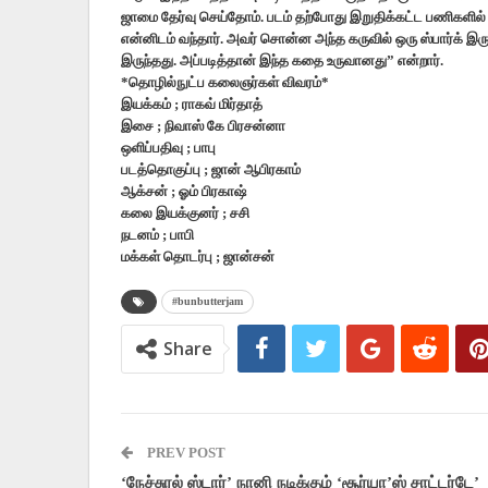
ஜாமை தேர்வு செய்தோம். படம் தற்போது இறுதிக்கட்ட பணிகளில் 
என்னிடம் வந்தார். அவர் சொன்ன அந்த கருவில் ஒரு ஸ்பார்க் இரு
இருந்தது. அப்படித்தான் இந்த கதை உருவானது” என்றார்.
*தொழில்நுட்ப கலைஞர்கள் விவரம்*
இயக்கம் ; ராகவ் மிர்தாத்
இசை ; நிவாஸ் கே பிரசன்னா
ஒளிப்பதிவு ; பாபு
படத்தொகுப்பு ; ஜான் ஆபிரகாம்
ஆக்சன் ; ஓம் பிரகாஷ்
கலை இயக்குனர் ; சசி
நடனம் ; பாபி
மக்கள் தொடர்பு ; ஜான்சன்
#bunbutterjam
Share
PREV POST
‘நேச்சுரல் ஸ்டார்’ நானி நடிக்கும் ‘சூர்யா’ஸ் சாட்டர்டே’