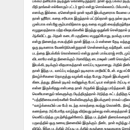
பக்கம் தனியாக நடித்துக் கொண்டிருந்தார். நான் ஒரு பக்கம் நடி
மீதி நாங்கள் எல்லோரும் பட்டர் ஜாம் என்று சொல்லலாம். பிக்
எனக்கு இல்லை. ஏனென்றால் நான் உதவி இயக்குனராக வேலை பார்
தான் ஹீரோ. கதை சரியாக இருந்தால் மட்டும்தான் ஒரு நல்ல நடிகன
முன்பாக எஸ்.ஜே சூர்யாவிற்காக ஒரு கதை எழுதி வைத்திருந்தேன்.
எழுதுவதற்காக மற்ற விஷயங்களில் இருந்து ஒதுங்கி சென்றதால
ஆகிவிட்டது. அதன் கடைசி பகுதியை எழுதும்போது, நமக்கு யா
என்று நினைத்த சமயத்தில் தான் இந்த படம் என்னை தேடி வந்தது
ஒரு நடிகனாக வேண்டுமென்றுதான் சென்னைக்கு வந்தேன். வாய்
படத்தை இயக்கிக் கொள்ளலாம் என்று தான் பாக்யராஜ் சாரிடமும
விடலாமே என்று நினைக்கும் அளவிற்கு டைரக்ஷன் பணி கொஞ்சம் 
இயக்கி, நடிக்கும் விதமாகத்தான் வாய்ப்பு உருவானது. அதில் நீண
தான் இந்த பட வாய்ப்பு வந்ததும் நடிகராக மாறிவிட்டேன். எது எப்
நிகழ்ச்சிகளை தொகுத்து வழங்கி வந்த போது அதன் இயக்குனர் ஜோ
கிடைத்தது. நீங்கள் நடிகர் கவினுக்கு போட்டியா என்றால் அப்படி 
என்ன இருக்கிறது என்பதை நான் அருகில் இருந்து பார்த்தவன். இயக
வெளியானதும் உங்களுக்கு பிடித்திருந்தால் அடுத்த கட்டத்திற்கு 
*பத்திரிகையாளர்களின் கேள்விகளுக்கு இயக்குனர் ராகவ் பதிலள
“வாழ்க்கையில் பல பேர் கடந்த காலத்தை சுமந்து கொண்டே நிகழ
கணத்தை அப்போதே வாழ்ந்து விடுவது நல்லது என்பதைத்தான் இந
வெளிப்படுத்த முயற்சித்துள்ளோம். இந்த படத்தின் திரைக்கதை
பருவத்தில் ஒரு உணவு நினைவில் இருக்கும். நீண்ட நாள் கழித்த
விடும். இந்த படத்தில் அப்படி படத்தில் கருத்தை உருவகமாக 