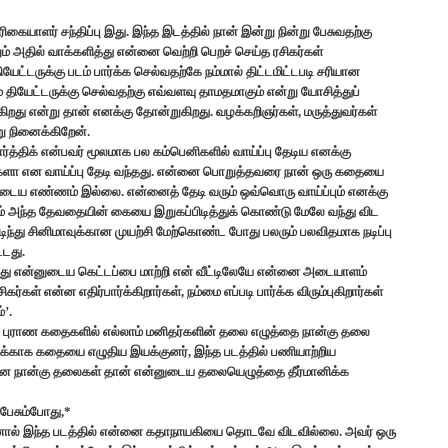
கையாளர் சந்திப்பு இது. இந்த இடத்தில் நான் இன்று நின்று பேசுவதற்கு
றும் அதில் வாக்களித்து என்னை வெற்றி பெறச் செய்த ரசிகர்கள்
தியேட்டருக்கு படம் பார்க்க செல்வதற்கே நம்மால் திட்டமிட்டபடி சரியான
் தியேட்டருக்கு செல்வதற்கு எவ்வளவு தாமதமாகும் என்று யோசித்துப்
து என்று தான் எனக்கு தோன்றுகிறது. வழக்கறிஞர்கள், மருத்துவர்கள்
ு நினைக்கிறேன்.
கார்த்திக் என்பவர் மூலமாக பல கம்பெனிகளில் வாய்ப்பு தேடிய எனக்கு
றீர்களா என வாய்ப்பு தேடி வந்தது. என்னை பொறுத்தவரை நான் ஒரு கதையை
டைய எண்ணம் இல்லை. என்னைத் தேடி வரும் ஒவ்வொரு வாய்ப்பும் எனக்கு
 அந்த தேவதையின் கையை இறுகப்பிடித்துக் கொண்டு மேலே வந்து விட
ிந்து சினிமாவுக்கான முயற்சி மேற்கொண்ட போது பலரும் பலவிதமாக நடிப்பு
்டது.
்து என்னுடைய கெட்டப்பை மாற்றி என் வீட்டிலேயே என்னை அடையாளம்
்கள் என்ன எதிர்பார்க்கிறார்கள், நம்மை எப்படி பார்க்க விரும்புகிறார்கள்
்’.
ும். புராண கதைகளில் எல்லாம் மனிதர்களின் தலை எழுத்தை நான்கு தலை
்காக கதையை எழுதிய இயக்குனர், இந்த படத்தில் பணியாற்றிய
் என நான்கு தலைகள் தான் என்னுடைய தலையெழுத்தை தீர்மானிக்க
 பேசும்போது,*
்.. ஆனால் இந்த படத்தில் என்னை கதாநாயகியை தொடவே விடவில்லை. அவர் ஒரு