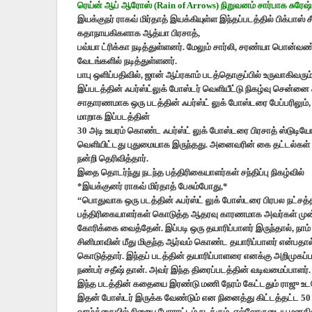
ரெய்ன் ஆப் ஆரோஸ் (Rain of Arrows) நிறுவனம் சார்பாக சுரேஷ் ச
இயக்குநர் ராகவ் மிர்தாத் இயக்கியுள்ள இந்தப்படத்தில் பிக்
கதாநாயகிகளாக ஆத்யா பிரசாத்,
பவ்யா ட்ரிக்கா நடித்துள்ளனர். மேலும் சார்லி, சரண்யா பொன்வண
வேடங்களில் நடித்துள்ளனர்.
பாபு ஒளிப்பதிவில், ஜான் ஆப்ரகாம் படத்தொகுப்பில் உருவாகிவரு
இப்படத்தின் ஃபர்ஸ்ட்லுக் போஸ்டர் வெளியீட்டு நிகழ்வு சென்னை 
சாதாரணமாக ஒரு படத்தின் ஃபர்ஸ்ட் லுக் போஸ்டரை பேப்பரிலும்
மாறாக இப்படத்தின்
30 அடி உயரம் கொண்ட ஃபர்ஸ்ட் லுக் போஸ்டரை பிரசாத் ஸ்டுடியோ 
வெளியிட்டது புதுமையாக இருந்தது. அனைவரின் கை தட்டல்கள் உட
நன்றி தெரிவித்தார்.
இதை தொடர்ந்து நடந்த பத்திரிகையாளர்கள் சந்திப்பு நிகழ்வில்
*இயக்குனர் ராகவ் மிர்தாத் பேசும்போது,*
“பொதுவாக ஒரு படத்தின் ஃபர்ஸ்ட் லுக் போஸ்டரை பிரபல நட்சத்த
பத்திரிகையாளர்கள் கொடுத்த ஆதரவு காரணமாக அவர்கள் முன்னி
கோரிக்கை வைத்தேன். இப்படி ஒரு தயாரிப்பாளர் இருந்தால், நா
சினிமாவின் மீது மிகுந்த ஆர்வம் கொண்ட தயாரிப்பாளர் என்பத
கொடுத்தார். இந்தப் படத்தின் தயாரிப்பாளரை எனக்கு அறிமுக
நண்பர் சதீஷ் தான். அவர் இந்த திரைப்படத்தின் வடிவமைப்பாளர்.
இந்த படத்தின் கதையை இரண்டு மணி நேரம் கேட்டதும் ராஜு உடன
இதன் போஸ்டர் இருக்க வேண்டும் என நினைத்து கிட்டத்தட்ட 5
வாழ்க்கையில் நிறைய போராட்டம் நடக்கும். எல்லோருடைய மனதில