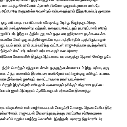
 என கடந்து செல்வோம். ஆனால் திடீரென ஒருநாள், நாளை என்பதே
ை அப்போதே அனுபவிக்க வேண்டும் என்பதைத்தான் இந்த போஸ்டர் மூலமாக
் ஒரு வரி கதை தயாரிப்பாளர் சுரேஷுக்கு பிடித்து இருந்தது. அதை
தயார் செய்துகொண்டு வந்தார். கதையை கேட்டதும் தயாரிப்பாளர் சுரேஷ்
றுவிட்டார். இந்த படத்தில் புதுமுகம் ஒருவரை ஹீரோவாக நடிக்க வைக்க
னவே அவர் ஒரு படத்தில் முக்கிய கதாபாத்திரத்தில் நடித்திருந்தாலும்
டம் தான். நான் படம் பார்த்து விட்டேன். ராஜு சிறப்பாக நடித்துள்ளார்.
்தேகம் கேட்பார். எல்லாம் சரியாக வரும் என அவரை
ேண்டுமென கேரளாவில் இருந்து ஆத்யாவை வரவழைத்து ஆடிசன் செய்து ஓகே
தில் மொத்தம் ஐந்து பாடல்கள். ஒரு யூத்ஃபுல்லான படம் இது. அப்படி ஒரு
சை. அந்த வகையில் இரண்டரை மணி நேரம் பார்க்கும் ஒரு ஃபீல்குட் படமாக
ியஸாக இல்லாமல் ஜாலியும் கலாட்டாவுமாக தான் பாடல்களை
்குநர் இருக்கிறார் என்பதால் அனைவரும் ரசிக்கும் விதமான நடிப்பை
்தொகுப்பாளர் ஜான் ஆப்ரஹாம் ஆகியோருடன் ஏற்கனவே இணைந்து
றைய விஷயங்கள் என் வாழ்க்கையுடன் பொருந்தி போனது. அதனாலேயே இந்த
ும் தேர்வானேன். ராஜுவுடன் இணைந்து நடித்தது ரொம்பவே சந்தோஷமாக
ன் எப்போதுமே வாழ்ந்து கொண்டே இருந்தார். அவரது நிஜ கேரக்டரே