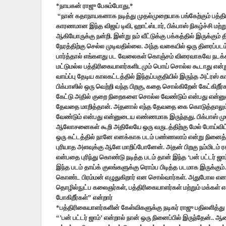
*நாயகன் ராஜு பேசும்போது,*
“நான் கதாநாயகனாக நடித்து முதல்முறையாக பங்கேற்கும் பத்திரி
காரணமான இந்த விஜய் டிவி, ஹாட்ஸ்டார், பிக்பாஸ் நிகழ்ச்சி மற்
ஆகியோருக்கு நன்றி. இன்று நம் வீட்டுக்கு பக்கத்தில் இருக்கும் 
நேரத்திற்கு செல்ல முடிவதில்லை. அந்த வகையில் ஒரு திரைப்படம
பார்த்தால் எங்களது பட வேலைகள் கொஞ்சம் விரைவாகவே நடக்கிற
மட்டுமல்ல பத்திரிகையாளர்களிடமும் பொய் சொல்ல கூடாது என்ற
வாய்ப்பு தேடிய காலகட்டத்தில் இந்தப்பகுதியில் இருந்த அட்ரஸ் 
பிக்பாஸில் ஒரு வெற்றி வந்த பிறகு, கதை சொல்கிறேன் கேட்கி
கேட்டு அதில் குறை நிறைகளை சொல்ல வேண்டும் என்பது என்னு
தேவதை மாறித்தான். அதனால் எந்த தேவதை கை கொடுத்தாலும்
வேண்டும் என்பது என்னுடைய எண்ணமாக இருந்தது. பிக்பாஸ் முட
ஆலோசனைகள் கூறி அதிலேயே ஒரு வருடத்திற்கு மேல் போய்விட
ஒரு கட்டத்தில் நானே எனக்காக படம் பண்ணலாம் என்று நினைத
புரியாத அளவுக்கு ஆளே மாறிப்போனேன். அதன் பிறகு நம்மிடம் ரசிகர
என்பதை புரிந்து கொண்டு நடித்த படம் தான் இந்த ‘பன் பட்டர் ஜாம
இந்த படம் தாய்க் குலங்களுக்கு ரொம்ப பிடித்த படமாக இருக்க
கொண்ட பிரம்மன் எழுதுகிறார் என சொல்வார்கள். அதுபோல எனக
தொழில்நுட்ப கலைஞர்கள், பத்திரிகையாளர்கள் மற்றும் மக்கள
போகிறீர்கள்” என்றார்
*பத்திரிகையாளர்களின் கேள்விகளுக்கு நடிகர் ராஜு பதிலளித்து
“’பன் பட்டர் ஜாம்’ என்றால் நான் ஒரு நினைப்பில் இருந்தேன