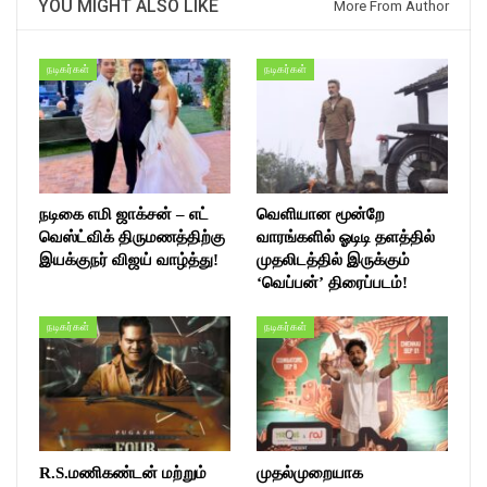
YOU MIGHT ALSO LIKE
More From Author
நடிகர்கள்
நடிகர்கள்
நடிகை எமி ஜாக்சன் – எட்
வெளியான மூன்றே
வெஸ்ட்விக் திருமணத்திற்கு
வாரங்களில் ஓடிடி தளத்தில்
இயக்குநர் விஜய் வாழ்த்து!
முதலிடத்தில் இருக்கும்
‘வெப்பன்’ திரைப்படம்!
நடிகர்கள்
நடிகர்கள்
R.S.மணிகண்டன் மற்றும்
முதல்முறையாக