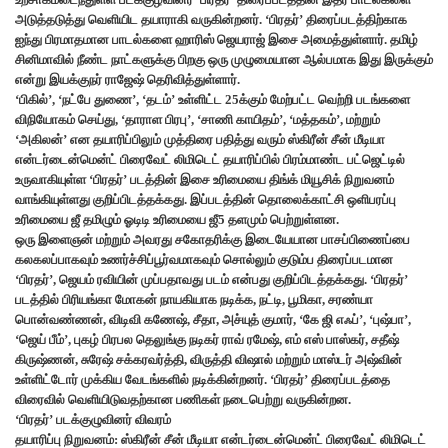
அடுத்தடுத்து வெளியிட தயாராகி வருகின்றனர். ‘பிரதர்’ திரைப்படத்திற்காக
ஐந்து பிரமாதமான பாடல்களை ஹாரிஸ் ஜெயராஜ் இசை அமைத்துள்ளார். தமிழ்
சினிமாவில் நீண்ட நாட்களுக்கு பிறகு ஒரு முழுமையான ஆல்பமாக இது இருக்கும்
என்று இயக்குநர் ராஜேஷ் தெரிவித்துள்ளார்.
‘பிகில்’, ‘நட்பே துணை’, ‘தடம்’ உள்ளிட்ட 25க்கும் மேற்பட்ட வெற்றி படங்களை
விநியோகம் செய்து, ‘தாராள பிரபு’, ‘சாணி காயிதம்’, ‘மத்தகம்’, மற்றும்
‘அகிலன்’ என தயாரிப்பிலும் முத்திரை பதித்து வரும் ஸ்கிரீன் சீன் மீடியா
என்டர்டைன்மென்ட் பிரைவேட் லிமிடெட் தயாரிப்பில் பிரம்மாண்ட பட்ஜெட்டில்
உருவாகியுள்ள ‘பிரதர்’ படத்தின் இசை உரிமையை திங்க் மியூசிக் நிறுவனம்
வாங்கியுள்ளது குறிப்பிடத்தக்கது. இப்படத்தின் தொலைக்காட்சி ஒளிபரப்பு
உரிமையை ஜீ தமிழும் ஓடிடி உரிமையை ஜீ5 தளமும் பெற்றுள்ளன.
ஒரு இளைஞன் மற்றும் அவரது சகோதரிக்கு இடையேயான பாசப்பிணைப்பை
கலகலப்பாகவும் உணர்ச்சிப்பூர்வமாகவும் சொல்லும் குடும்ப திரைப்படமான
‘பிரதர்’, ஜெயம் ரவியின் முப்பதாவது படம் என்பது குறிப்பிடத்தக்கது. ‘பிரதர்’
படத்தில் பிரியங்கா மோகன் நாயகியாக நடிக்க, நட்டி, பூமிகா, சரண்யா
பொன்வண்ணன், விடிவி கணேஷ், சீதா, அச்யுத் குமார், ‘கே ஜி எஃப்’, ‘புஷ்பா’,
‘ஜெய் பீம்’, புகழ் பிரபல தெலுங்கு நடிகர் ராவ் ரமேஷ், எம் எஸ் பாஸ்கர், சதீஷ்
கிருஷ்ணன், சுரேஷ் சக்கரவர்த்தி, விருத்தி விஷால் மற்றும் மாஸ்டர் அஷ்வின்
உள்ளிட்டோர் முக்கிய வேடங்களில் நடிக்கின்றனர். ‘பிரதர்’ திரைப்படத்தை
விரைவில் வெளியிடுவதற்கான பணிகள் நடைபெற்று வருகின்றன.
‘பிரதர்’ படக்குழுவினர் விவரம்
தயாரிப்பு நிறுவனம்: ஸ்கிரீன் சீன் மீடியா என்டர்டைன்மென்ட் பிரைவேட் லிமிடெட்