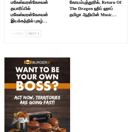
மகேஸ்வரன்கேசவன்
கோயம்புத்தூரில், Return Of
தயாரிப்பில்
The Dragon ஹிப் ஹாப்
மகேஸ்வரன்கேசவன்
தமிழா ஆதியின் Music…
இயக்கத்தில் புகழ்…
PREV
NEXT