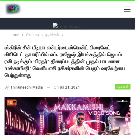
Home
Cinema
நடிகர்கள்
ஸ்கிரீன் சீன் மீடியா என்டர்டைன்மென்ட் பிரைவேட்
லிமிடெட் தயாரிப்பில் எம். ராஜேஷ் இயக்கத்தில் ஜெயம்
ரவி நடிக்கும் ‘பிரதர்’ திரைப்படத்தின் முதல் பாடலான
‘மக்காமிஷி’ வெளியாகி ரசிகர்களின் பெரும் வரவேற்பை
பெற்றுள்ளது
On
Jul 21, 2024
By
Thiraineedhi Media
நடிகர்கள்