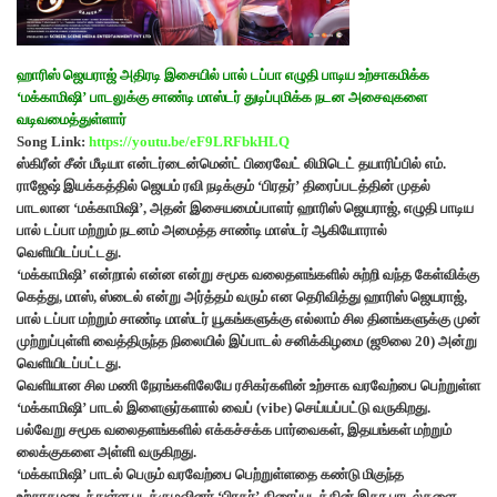
ஹாரிஸ் ஜெயராஜ் அதிரடி இசையில் பால் டப்பா எழுதி பாடிய உற்சாகமிக்க
‘மக்காமிஷி’ பாடலுக்கு சாண்டி மாஸ்டர் துடிப்புமிக்க நடன அசைவுகளை
வடிவமைத்துள்ளார்
Song Link:
https://youtu.be/eF9LRFbkHLQ
ஸ்கிரீன் சீன் மீடியா என்டர்டைன்மென்ட் பிரைவேட் லிமிடெட் தயாரிப்பில் எம்.
ராஜேஷ் இயக்கத்தில் ஜெயம் ரவி நடிக்கும் ‘பிரதர்’ திரைப்படத்தின் முதல்
பாடலான ‘மக்காமிஷி’, அதன் இசையமைப்பாளர் ஹாரிஸ் ஜெயராஜ், எழுதி பாடிய
பால் டப்பா மற்றும் நடனம் அமைத்த சாண்டி மாஸ்டர் ஆகியோரால்
வெளியிடப்பட்டது.
‘மக்காமிஷி’ என்றால் என்ன என்று சமூக வலைதளங்களில் சுற்றி வந்த கேள்விக்கு
கெத்து, மாஸ், ஸ்டைல் என்று அர்த்தம் வரும் என தெரிவித்து ஹாரிஸ் ஜெயராஜ்,
பால் டப்பா மற்றும் சாண்டி மாஸ்டர் யூகங்களுக்கு எல்லாம் சில தினங்களுக்கு முன்
முற்றுப்புள்ளி வைத்திருந்த நிலையில் இப்பாடல் சனிக்கிழமை (ஜூலை 20) அன்று
வெளியிடப்பட்டது.
வெளியான சில மணி நேரங்களிலேயே ரசிகர்களின் உற்சாக வரவேற்பை பெற்றுள்ள
‘மக்காமிஷி’ பாடல் இளைஞர்களால் வைப் (vibe) செய்யப்பட்டு வருகிறது.
பல்வேறு சமூக வலைதளங்களில் எக்கச்சக்க பார்வைகள், இதயங்கள் மற்றும்
லைக்குகளை அள்ளி வருகிறது.
‘மக்காமிஷி’ பாடல் பெரும் வரவேற்பை பெற்றுள்ளதை கண்டு மிகுந்த
உற்சாகமடைந்துள்ள படக்குழவினர் ‘பிரதர்’ திரைப்படத்தின் இதர பாடல்களை