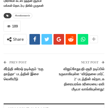
புரோமோ கட்ஸ்: நந்தன் சூர்யா
மக்கள் தொடர்பு: நிகில் முருகன்
#brothermovie
189
Share
PREV POST
NEXT POST
கீர்த்தி சுரேஷ் நடிக்கும் ‘ரகு
விஜய்சேதுபதி-சூரி நடிப்பில்
தாத்தா’ படத்தின் இசை
உருவாகியுள்ள ‘விடுதலை பார்ட்
வெளியீடு
2′ படத்தின் கர்நாடக
திரையரங்க உரிமையை ஏவி
மீடியா வாங்கியுள்ளது!