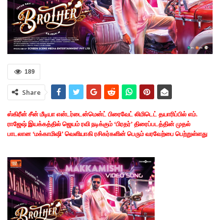
189
Share
ஸ்கிரீன் சீன் மீடியா என்டர்டைன்மென்ட் பிரைவேட் லிமிடெட் தயாரிப்பில் எம்.
ராஜேஷ் இயக்கத்தில் ஜெயம் ரவி நடிக்கும் ‘பிரதர்’ திரைப்படத்தின் முதல்
பாடலான ‘மக்காமிஷி’ வெளியாகி ரசிகர்களின் பெரும் வரவேற்பை பெற்றுள்ளது