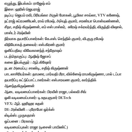
எழுத்து, இயக்கம்: ராஜேஷ் எம்
இசை: ஹரிஸ் ஜெயராஜ்
நடிப்பு: ஜெயம் ரவி, பிரியங்கா அருள் மோகன், பூமிகா சாவ்லா, VTV கணேஷ்,
நட்ராஜ் சுப்ரமணியன், ராவ் ரமேஷ், அச்யுத் குமார், சரண்யா பொன்வண்ணன்,
சீதா, சதீஷ் கிருஷ்ணன், எம் எஸ் பாஸ்கர், சுரேஷ் சக்ரவர்த்தி, விருத்தி விஷால்,
மாஸ்டர் அஷ்வின்
நிர்வாக தயாரிப்பாளர்கள்: கே.எஸ். செந்தில் குமார், வி.குரு ரமேஷ்
விநியோகத் தலைவர்: எஸ்.கிரண் குமார்
ஒளிப்பதிவு: விவேகானந்த் சந்தோஷம்
படத்தொகுப்பு: ஆஷிஷ் ஜோசப்
கலை இயக்குநர் : ஆர்.கிஷோர்
நடன அமைப்பு: சாண்டி, சதீஷ் கிருஷ்ணன்
பாடலாசிரியர்கள்: தாமரை, பார்வதி மீரா, விக்னேஷ் ராமகிருஷ்ணா, பால் டப்பா
தயாரிப்பு கட்டுப்பாட்டாளர்கள்: எஸ்.சரவண குமார், கார்த்திக்
ஆனந்தகிருஷ்ணன்
ஆடை வடிவமைப்பாளர்கள்: பிரவீன் ராஜா, பல்லவி சிங்
ஒலி வடிவமைப்பாளர்: டி.உதயகுமார் Df.Tech
VFX: ஆர். ஹரிஹர சுதன்
DI: அஸ்வினி – புரோமோ ஒர்க்ஸ்
ஸ்டில்ஸ்: முருகதாஸ்
ஒப்பனை : பிரகாஷ்
வடிவமைப்புகள்: ராஜா (டிசைன் பாயிண்ட்)