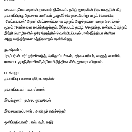
லைகா புரொடக்ஷன்ஸ் தலைவர் ஜி.கே.எம். தமிழ் குமரனின் நிர்வாகத்தின் கீழ்
தயாரிப்பிற்கு பிந்தைய பணிகள் முழுவீச்சில் நடைபெற்று வரும் நிலையில்,
‘வேட்டையன்’ அதன் பிரம்மாண்டமான மற்றும் அழுத்தமான கதை சொல்லல்
மூலம் ரசிகர்களை கவர்ந்திழுக்கும். இந்த படம் தமிழ், தெலுங்கு, கன்னடம் மற்றும்
இந்தி மொழிகளில் ஒரே நேரத்தில் வெளியிடப்படும் பான்-இந்தியா சினிமா
அனுபவத்திற்கான உத்திரவாதம் அளிக்கிறது.
நடிகர்கள் :-
‘சூப்பர் ஸ்டார்’ ரஜினிகாந்த், அமிதாப் பச்சன், மஞ்சு வாரியர், ஃபஹத் ஃபாசில்,
ராணா டகுபதி,ரோகிணி,அபிராமி,ரித்திகா சிங், துஷாரா விஜயன்.
படக்கழு :-
தயாரிப்பு : லைகா புரொடக்ஷன்ஸ்
தயாரிப்பாளர் : சுபாஸ்கரன்
இயக்குனர் : த.செ. ஞானவேல்
இசையமைப்பாளர் : அனிருத் ரவிச்சந்தர்
ஒளிப்பதிவாளர் : எஸ். ஆர். கதிர்