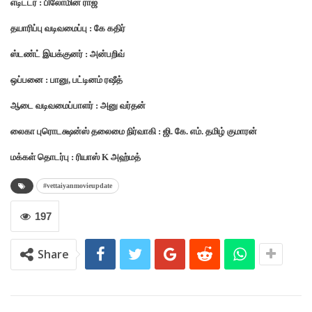
எடிட்டர் : பிலோமின் ராஜ்
தயாரிப்பு வடிவமைப்பு : கே கதிர்
ஸ்டண்ட் இயக்குனர் : அன்பறிவ்
ஒப்பனை : பானு, பட்டினம் ரஷீத்
ஆடை வடிவமைப்பாளர் : அனு வர்தன்
லைகா புரொடக்ஷன்ஸ் தலைமை நிர்வாகி : ஜி. கே. எம். தமிழ் குமாரன்
மக்கள் தொடர்பு : ரியாஸ் K அஹ்மத்
#vettaiyanmovieupdate
197
Share