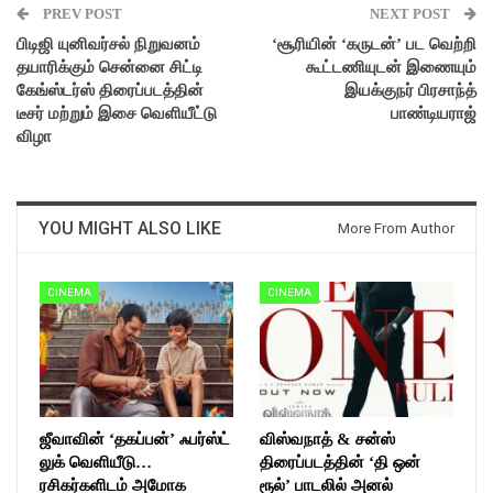
PREV POST
NEXT POST
பிடிஜி யுனிவர்சல் நிறுவனம்
‘சூரியின் ‘கருடன்’ பட வெற்றி
தயாரிக்கும் சென்னை சிட்டி
கூட்டணியுடன் இணையும்
கேங்ஸ்டர்ஸ் திரைப்படத்தின்
இயக்குநர் பிரசாந்த்
டீசர் மற்றும் இசை வெளியீட்டு
பாண்டியராஜ்
விழா
YOU MIGHT ALSO LIKE
More From Author
CINEMA
CINEMA
ஜீவாவின் ‘தகப்பன்’ ஃபர்ஸ்ட்
விஸ்வநாத் & சன்ஸ்
லுக் வெளியீடு…
திரைப்படத்தின் ‘தி ஒன்
ரசிகர்களிடம் அமோக
ரூல்’ பாடலில் அனல்