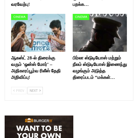
வரவேற்பு!
பறக்க…
CINEMA
CINEMA
ஆகஸ்ட் 28-ல் திரைக்கு
பிர்லா ஸ்டுடியோஸ் மற்றும்
வரும் ‘ஒன்ஸ் மோர்’ –
நீலம் ஸ்டுடியோஸ் இணைந்து
அதிகாரப்பூர்வ ரிலீஸ் தேதி
வழங்கும் அடுத்த
அறிவிப்பு!
திரைப்படம் “மக்கள்…
PREV
NEXT