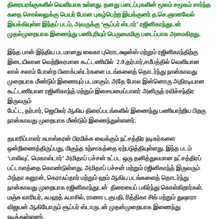
திரையரங்குகளில் வெளியாக உள்ளது. தனது படைப்புகளின் மூலம் சமூகம் சார்ந்த
கதை சொல்லலுக்கு பெயர் போன புகழ்பெற்ற இயக்குனர் த.செ.ஞானவேல்
இயக்கியுள்ள இந்தப் படம், அவருக்கு ‘சூப்பர் ஸ்டார்’ ரஜினிகாந்துடன்
முதல்முறையாக இணைந்து பணிபுரியும் பெருமைமிகு படைப்பாக அமைகிறது.
இந்த பான்-இந்திய படமானது லைகா புரொடக்ஷன்ஸ் மற்றும் ரஜினிகாந்திற்கு
இடையிலான வெற்றிகரமான கூட்டணியில் 2.0,தர்பார்,சமீபத்தில் வெளியான
லால் சலாம் போன்ற பிளாக்பஸ்டர்களை படங்களைத் தொடர்ந்து நான்காவது
முறையாக மீண்டும் இணையும் படமாகும். அதே போல இன்னொரு அதிரடியான
கூட்டணியான ரஜினிகாந்த் மற்றும் இசையமைப்பாளர் அனிருத் ரவிச்சந்திர
இருவரும்
பேட்ட, தர்பார், ஜெயிலர் ஆகிய திரைப்படங்களில் இணைந்து பணியாற்றிய பிறகு
நான்காவது முறையாக மீண்டும் இணைந்துள்ளனர்.
தயாரிப்பாளர் சுபாஸ்கரன் பிரமிக்க வைக்கும் நட்சத்திர நடிகர்களை
ஒன்றிணைத்திருப்பது, மிகுந்த உற்சாகத்தை ஏற்படுத்தியுள்ளது. இந்த படம்
‘பாலிவுட் மெகாஸ்டார்’ அமிதாப் பச்சன் உட்பட ஒரு தனித்துவமான நட்சத்திரப்
பட்டாளத்தை கொண்டுள்ளது. அமிதாப் பச்சன் மற்றும் ரஜினிகாந்த் இருவரும்
அந்தா கனூன், கெராஃப்தார் மற்றும் ஹம் ஆகிய படங்களைத் தொடர்ந்து
நான்காவது முறையாக ரஜினிகாந்துடன் திரையைப் பகிர்ந்து கொள்கிறார்கள்.
மஞ்சு வாரியர், ஃபஹத் ஃபாசில், ராணா டகுபதி, ரித்திகா சிங் மற்றும் துஷாரா
விஜயன் ஆகியோரும் சூப்பர் ஸ்டாருடன் முதன்முறையாக இணைந்து
நடித்துள்ளனர்.