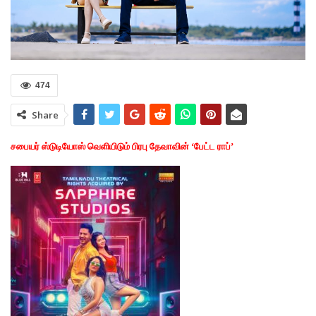
474
Share
சபையர் ஸ்டுடியோஸ் வெளியிடும் பிரபு தேவாவின் ‘பேட்ட ராப்’