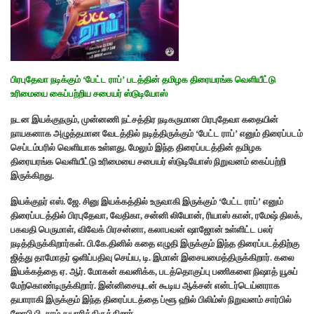
பிரபுதேவா நடிக்கும் ‘பேட்ட ராப்’ படத்தின் தமிழக திரையரங்க வெளியீட்டு
உரிமையை கைப்பற்றிய சபையர் ஸ்டுடியோஸ்
நடன இயக்குநரும், முன்னணி நட்சத்திர நடிகருமான பிரபுதேவா கதையின்
நாயகனாக அழுத்தமான வேடத்தில் நடித்திருக்கும் ‘பேட்ட ராப்’ எனும் திரைப்படம்
செப்டம்பரில் வெளியாக உள்ளது. மேலும் இந்த திரைப்படத்தின் தமிழக
திரையரங்க வெளியீட்டு உரிமையை சபையர் ஸ்டுடியோஸ் நிறுவனம் கைப்பற்றி
இருக்கிறது.
இயக்குநர் எஸ். ஜே. சினு இயக்கத்தில் உருவாகி இருக்கும் ‘பேட்ட ராப்’ எனும்
திரைப்படத்தில் பிரபுதேவா, வேதிகா, சன்னி லியோன், ரியாஸ் கான், ரமேஷ் திலக்,
பகவதி பெருமாள், விவேக் பிரசன்னா, கலாபவன் ஷாஜோன் உள்ளிட்ட பலர்
நடித்திருக்கிறார்கள். பி.கே.தினில் கதை எழுதி இருக்கும் இந்த திரைப்படத்திற்கு
ஜித்து தாமோதர் ஒளிப்பதிவு செய்ய, டி. இமான் இசையமைத்திருக்கிறார். கலை
இயக்கத்தை ஏ. ஆர். மோகன் கவனிக்க, படத்தொகுப்பு பணிகளை நிஷாத் யூசுப்
மேற்கொண்டிருக்கிறார். இன்னிசையுடன் கூடிய ஆக்சன் என்டர்டெய்னராக
தயாராகி இருக்கும் இந்த திரைப்படத்தை ப்ளூ ஹில் பிலிம்ஸ் நிறுவனம் சார்பில்
ஜோபி பி. சாம் தயாரித்திருக்கிறார்.