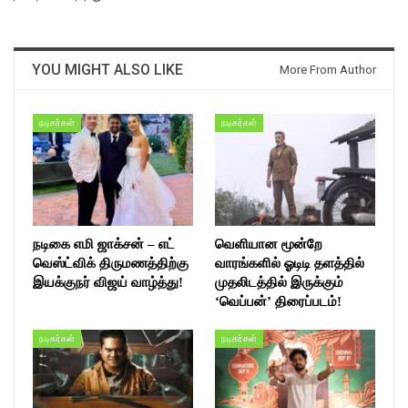
YOU MIGHT ALSO LIKE
More From Author
நடிகர்கள்
நடிகர்கள்
நடிகை எமி ஜாக்சன் – எட்
வெளியான மூன்றே
வெஸ்ட்விக் திருமணத்திற்கு
வாரங்களில் ஓடிடி தளத்தில்
இயக்குநர் விஜய் வாழ்த்து!
முதலிடத்தில் இருக்கும்
‘வெப்பன்’ திரைப்படம்!
நடிகர்கள்
நடிகர்கள்