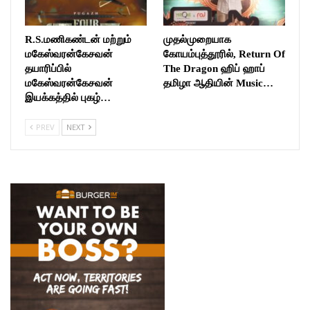
R.S.மணிகண்டன் மற்றும்
முதல்முறையாக
மகேஸ்வரன்கேசவன்
கோயம்புத்தூரில், Return Of
தயாரிப்பில்
The Dragon ஹிப் ஹாப்
மகேஸ்வரன்கேசவன்
தமிழா ஆதியின் Music…
இயக்கத்தில் புகழ்…
PREV
NEXT