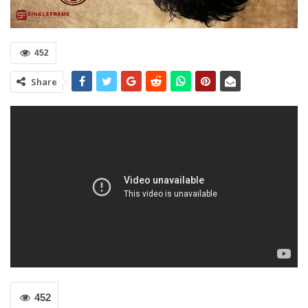
452
Share
452