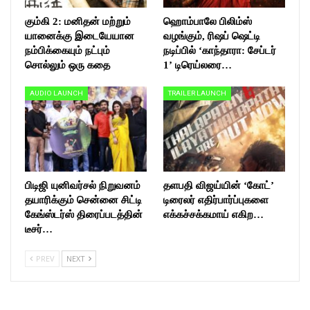
கும்கி 2: மனிதன் மற்றும்
ஹொம்பாலே பிலிம்ஸ்
யானைக்கு இடையேயான
வழங்கும், ரிஷப் ஷெட்டி
நம்பிக்கையும் நட்பும்
நடிப்பில் ‘காந்தாரா: சேப்டர்
சொல்லும் ஒரு கதை
1’ டிரெய்லரை…
AUDIO LAUNCH
TRAILER LAUNCH
பிடிஜி யுனிவர்சல் நிறுவனம்
தளபதி விஜய்யின் ‘கோட்’
தயாரிக்கும் சென்னை சிட்டி
டிரைலர் எதிர்பார்ப்புகளை
கேங்ஸ்டர்ஸ் திரைப்படத்தின்
எக்கச்சக்கமாய் எகிற…
டீசர்…
PREV
NEXT