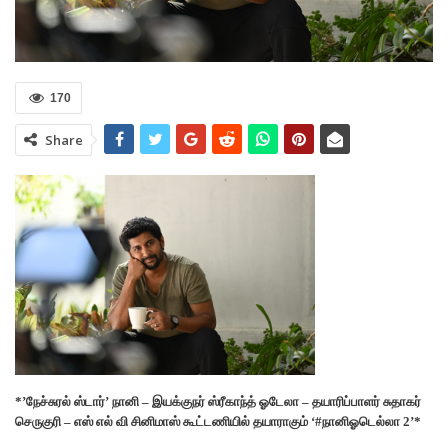
170
Share
*’நேச்சுரல் ஸ்டார்’ நானி – இயக்குநர் ஸ்ரீகாந்த் ஓடேலா – தயாரிப்பாளர் சுதாகர்
செருகுரி – எஸ் எல் வி சினிமாஸ் கூட்டணியில் தயாராகும் ‘#நானிஓடெல்லா 2’*