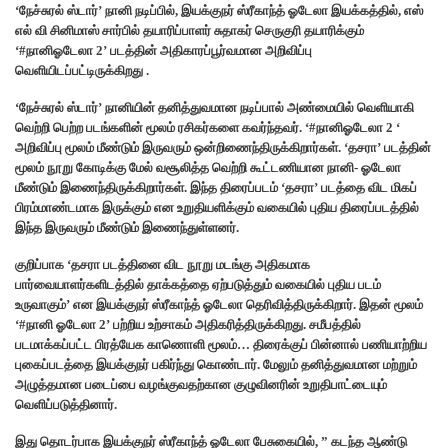
‘நேச்சுரல் ஸ்டார்’ நானி நடிப்பில், இயக்குநர் ஸ்ரீகாந்த் ஓடேலா இயக்கத்தில், எஸ்
எல் வி சினிமாஸ் சார்பில் தயாரிப்பாளர் சுதாகர் செருகுரி தயாரிக்கும்
‘#நானிஓடேலா 2’ படத்தின் அதிகாரப்பூர்வமான அறிவிப்பு
வெளியிடப்பட்டிருக்கிறது .
‘நேச்சுரல் ஸ்டார்’ நானியின் தனித்துவமான நடிப்பால் அண்மையில் வெளியாகி
வெற்றி பெற்ற படங்களின் மூலம் ரசிகர்களை கவர்ந்தவர். ‘#நானிஓடேலா 2 ‘
அறிவிப்பு மூலம் மீண்டும் இருவரும் ஒன்றிணைந்திருக்கிறார்கள். ‘தசரா’ படத்தின்
மூலம் நூறு கோடிக்கு மேல் வசூலித்த வெற்றி கூட்டணியான நானி- ஓடேலா
மீண்டும் இணைந்திருக்கிறார்கள். இந்த திரைப்படம் ‘தசரா’ படத்தை விட மிகப்
பிரம்மாண்டமாக இருக்கும் என உறுதியளிக்கும் வகையில் புதிய திரைப்படத்தில்
இந்த இருவரும் மீண்டும் இணைந்துள்ளனர்.
குறிப்பாக ‘தசரா படத்தினை விட நூறு மடங்கு அதிகமாக
பார்வையாளர்களிடத்தில் தாக்கத்தை ஏற்படுத்தும் வகையில் புதிய படம்
உருவாகும்’ என இயக்குநர் ஸ்ரீகாந்த் ஓடேலா தெரிவித்திருக்கிறார். இதன் மூலம்
‘#நானி ஓடேலா 2’ பற்றிய உற்சாகம் அதிகரித்திருக்கிறது. சமீபத்தில்
படமாக்கப்பட்ட பிரத்யேக காணொளி மூலம்… திரைக்குப் பின்னால் பணியாற்றிய
புகைப்படத்தை இயக்குநர் பகிர்ந்து கொண்டார். மேலும் தனித்துவமான மற்றும்
அழுத்தமான படைப்பை வழங்குவதற்கான குழுவினரின் உறுதிபாட்டையும்
வெளிப்படுத்தினார்.
இது தொடர்பாக இயக்குநர் ஸ்ரீகாந்த் ஓடேலா பேசுகையில், ” கடந்த ஆண்டு