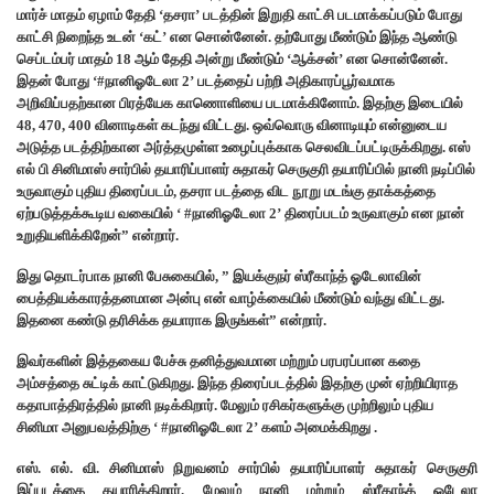
மார்ச் மாதம் ஏழாம் தேதி ‘தசரா’ படத்தின் இறுதி காட்சி படமாக்கப்படும் போது
காட்சி நிறைந்த உடன் ‘கட்’ என சொன்னேன். தற்போது மீண்டும் இந்த ஆண்டு
செப்டம்பர் மாதம் 18 ஆம் தேதி அன்று மீண்டும் ‘ஆக்சன்’ என சொன்னேன்.
இதன் போது ‘#நானிஓடேலா 2’ படத்தைப் பற்றி அதிகாரப்பூர்வமாக
அறிவிப்பதற்கான பிரத்யேக காணொளியை படமாக்கினோம்.‌ இதற்கு இடையில்
48, 470, 400 வினாடிகள் கடந்து விட்டது. ஒவ்வொரு வினாடியும் என்னுடைய
அடுத்த படத்திற்கான அர்த்தமுள்ள உழைப்புக்காக செலவிடப்பட்டிருக்கிறது. எஸ்
எல் பி சினிமாஸ் சார்பில் தயாரிப்பாளர் சுதாகர் செருகுரி தயாரிப்பில் நானி நடிப்பில்
உருவாகும் புதிய திரைப்படம், தசரா படத்தை விட நூறு மடங்கு தாக்கத்தை
ஏற்படுத்தக்கூடிய வகையில் ‘ #நானிஓடேலா 2’ திரைப்படம் உருவாகும் என நான்
உறுதியளிக்கிறேன்” என்றார்.
இது தொடர்பாக நானி பேசுகையில், ” இயக்குநர் ஸ்ரீகாந்த் ஓடேலாவின்
பைத்தியக்காரத்தனமான அன்பு என் வாழ்க்கையில் மீண்டும் வந்து விட்டது.
இதனை கண்டு தரிசிக்க தயாராக இருங்கள்” என்றார்.
இவர்களின் இத்தகைய பேச்சு தனித்துவமான மற்றும் பரபரப்பான கதை
அம்சத்தை சுட்டிக் காட்டுகிறது. இந்த திரைப்படத்தில் இதற்கு முன் ஏற்றியிராத
கதாபாத்திரத்தில் நானி நடிக்கிறார். மேலும் ரசிகர்களுக்கு முற்றிலும் புதிய
சினிமா அனுபவத்திற்கு ‘ #நானிஓடேலா 2’ களம் அமைக்கிறது .
எஸ். எல். வி. சினிமாஸ் நிறுவனம் சார்பில் தயாரிப்பாளர் சுதாகர் செருகுரி
இப்படத்தை தயாரிக்கிறார். மேலும் நானி மற்றும் ஸ்ரீகாந்த் ஒடேலா