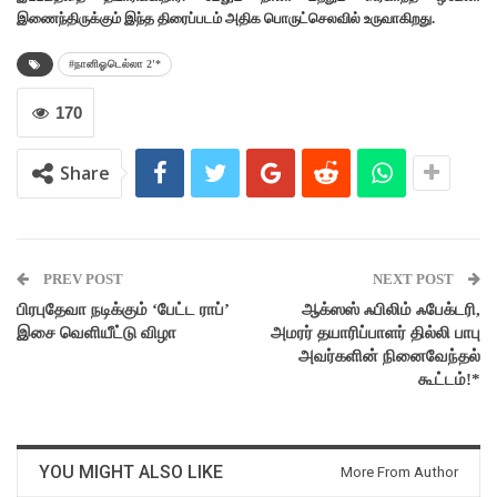
இணைந்திருக்கும் இந்த திரைப்படம் அதிக பொருட்செலவில் உருவாகிறது.
#நானிஓடெல்லா 2'*
170
Share
PREV POST
NEXT POST
பிரபுதேவா நடிக்கும் ‘பேட்ட ராப்’
ஆக்ஸஸ் ஃபிலிம் ஃபேக்டரி,
இசை வெளியீட்டு விழா
அமரர் தயாரிப்பாளர் தில்லி பாபு
அவர்களின் நினைவேந்தல்
கூட்டம்!*
YOU MIGHT ALSO LIKE
More From Author