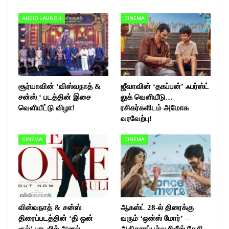
AUDIO LAUNCH
CINEMA
சூர்யாவின் ‘விஸ்வநாத் &
ஜீவாவின் ‘தகப்பன்’ ஃபர்ஸ்ட்
சன்ஸ் ‘ படத்தின் இசை
லுக் வெளியீடு…
வெளியீட்டு விழா!
ரசிகர்களிடம் அமோக
வரவேற்பு!
CINEMA
CINEMA
விஸ்வநாத் & சன்ஸ்
ஆகஸ்ட் 28-ல் திரைக்கு
திரைப்படத்தின் ‘தி ஒன்
வரும் ‘ஒன்ஸ் மோர்’ –