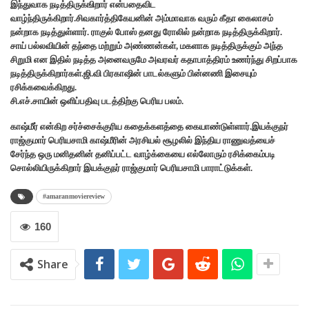
இந்துவாக நடித்திருக்ஙிறார் என்பதைவிட
வாழ்ந்திருக்கிறார்.சிவகார்த்திகேயனின் அம்மாவாக வரும் கீதா கைலாசம்
நன்றாக நடித்துள்ளார். ராகுல் போஸ் தனது ரோலில் நன்றாக நடித்திருக்கிறார்.
சாய் பல்லவியின் தந்தை மற்றும் அண்ணன்கள், மகளாக நடித்திருக்கும் அந்த
சிறுமி என இதில் நடித்த அனைவருமே அவரவர் கதாபாத்திரம் உணர்ந்து சிறப்பாக
நடித்திருக்கிறார்கள்.ஜி.வி பிரகாஷின் பாடல்களும் பின்னணி இசையும்
ரசிக்கவைக்கிறது.
சி.எச்.சாயின் ஒளிப்பதிவு படத்திற்கு பெரிய பலம்.
காஷ்மீர் என்கிற சர்ச்சைக்குரிய கதைக்களத்தை கையாண்டுள்ளார்.இயக்குநர்
ராஜ்குமார் பெரியசாமி காஷ்மீரின் அரசியல் சூழலில் இந்திய ராணுவத்யைச்
சேர்ந்த ஒரு மனிதனின் தனிப்பட்ட வாழ்க்கையை எல்லோரும் ரசிக்கைம்படி
சொல்லியிருக்கிறார் இயக்குநர் ராஜ்குமார் பெரியசாமி பாராட்டுக்கள்.
#amaranmoviereview
160
Share