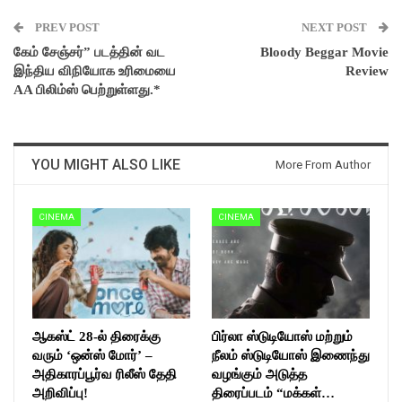
PREV POST
NEXT POST
கேம் சேஞ்சர்” படத்தின் வட
Bloody Beggar Movie
இந்திய விநியோக உரிமையை
Review
AA பிலிம்ஸ் பெற்றுள்ளது.*
YOU MIGHT ALSO LIKE
More From Author
CINEMA
CINEMA
ஆகஸ்ட் 28-ல் திரைக்கு
பிர்லா ஸ்டுடியோஸ் மற்றும்
வரும் ‘ஒன்ஸ் மோர்’ –
நீலம் ஸ்டுடியோஸ் இணைந்து
அதிகாரப்பூர்வ ரிலீஸ் தேதி
வழங்கும் அடுத்த
அறிவிப்பு!
திரைப்படம் “மக்கள்…