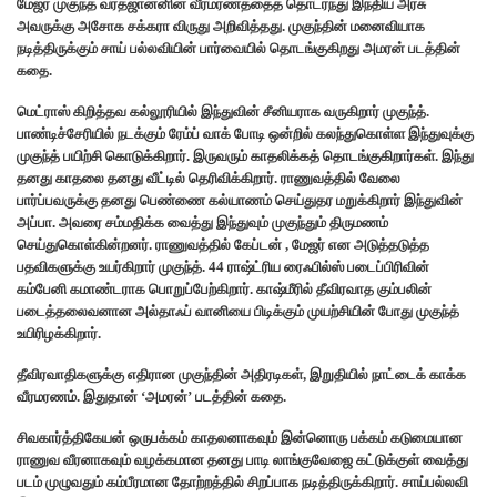
மேஜர் முகுந்த் வரதஜானனின் வீரமரணத்தைத் தொடர்ந்து இந்திய அரசு
அவருக்கு அசோக சக்கரா விருது அறிவித்தது. முகுந்தின் மனைவியாக
நடித்திருக்கும் சாய் பல்லவியின் பார்வையில் தொடங்குகிறது அமரன் படத்தின்
கதை.
மெட்ராஸ் கிறித்தவ கல்லூரியில் இந்துவின் சீனியராக வருகிறார் முகுந்த்.
பாண்டிச்சேரியில் நடக்கும் ரேம்ப் வாக் போடி ஒன்றில் கலந்துகொள்ள இந்துவுக்கு
முகுந்த் பயிற்சி கொடுக்கிறார். இருவரும் காதலிக்கத் தொடங்குகிறார்கள். இந்து
தனது காதலை தனது வீட்டில் தெரிவிக்கிறார். ராணுவத்தில் வேலை
பார்ப்பவருக்கு தனது பெண்ணை கல்யாணம் செய்துதர மறுக்கிறார் இந்துவின்
அப்பா. அவரை சம்மதிக்க வைத்து இந்துவும் முகுந்தும் திருமணம்
செய்துகொள்கின்றனர். ராணுவத்தில் கேப்டன் , மேஜர் என அடுத்தடுத்த
பதவிகளுக்கு உயர்கிறார் முகுந்த். 44 ராஷ்ட்ரிய ரைஃபில்ஸ் படைப்பிரிவின்
கம்பேனி கமாண்டராக பொறுப்பேற்கிறார். காஷ்மீரில் தீவிரவாத கும்பலின்
படைத்தலைவனான அல்தாஃப் வானியை பிடிக்கும் முயற்சியின் போது முகுந்த்
உயிரிழக்கிறார்.
தீவிரவாதிகளுக்கு எதிரான முகுந்தின் அதிரடிகள், இறுதியில் நாட்டைக் காக்க
வீரமரணம். இதுதான் ‘அமரன்’ படத்தின் கதை.
சிவகார்த்திகேயன் ஒருபக்கம் காதலனாகவும் இன்னொரு பக்கம் கடுமையான
ராணுவ வீரனாகவும் வழக்கமான தனது பாடி லாங்குவேஜை கட்டுக்குள் வைத்து
படம் முழுவதும் கம்பீரமான தோற்றத்தில் சிறப்பாக நடித்திருக்கிறார். சாய்பல்லவி