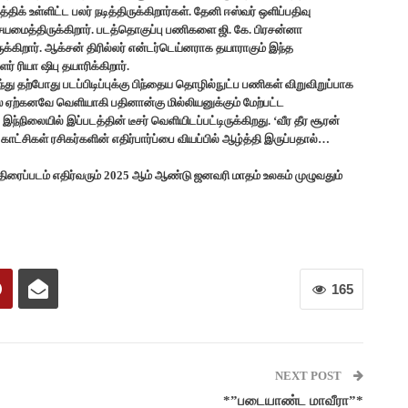
த்திக் உள்ளிட்ட பலர் நடித்திருக்கிறார்கள். தேனி ஈஸ்வர் ஒளிப்பதிவு
 இசையமைத்திருக்கிறார். படத்தொகுப்பு பணிகளை ஜி. கே. பிரசன்னா
்கிறார். ஆக்சன் திரில்லர் என்டர்டெய்னராக தயாராகும் இந்த
ர் ரியா ஷிபு தயாரிக்கிறார்.
ைந்து தற்போது படப்பிடிப்புக்கு பிந்தைய தொழில்நுட்ப பணிகள் விறுவிறுப்பாக
்ப்ஸ் ஏற்கனவே வெளியாகி பதினான்கு மில்லியனுக்கும் மேற்பட்ட
நிலையில் இப்படத்தின் டீசர் வெளியிடப்பட்டிருக்கிறது. ‘வீர தீர சூரன்
ும் காட்சிகள் ரசிகர்களின் எதிர்பார்ப்பை வியப்பில் ஆழ்த்தி இருப்பதால்…
இந்த திரைப்படம் எதிர்வரும் 2025 ஆம் ஆண்டு ஜனவரி மாதம் உலகம் முழுவதும்
165
NEXT POST
*”படையாண்ட மாவீரா”*