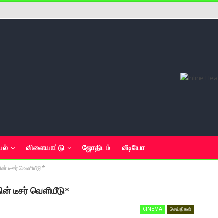
யல்
விளையாட்டு
ஜோதிடம்
வீடியோ
்தின் டீசர் வெளியீடு*
்தின் டீசர் வெளியீடு*
CINEMA
செய்திகள்