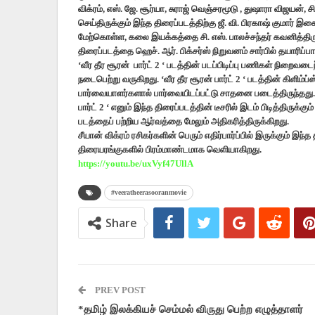
விக்ரம், எஸ். ஜே. சூர்யா, சுராஜ் வெஞ்சரமூடு , துஷாரா விஜயன், சி
செய்திருக்கும் இந்த திரைப்படத்திற்கு ஜீ. வி. பிரகாஷ் குமார்
மேற்கொள்ள, கலை இயக்கத்தை சி. எஸ். பாலச்சந்தர் கவனித்திருக
திரைப்படத்தை ஹெச். ஆர். பிக்சர்ஸ் நிறுவனம் சார்பில் தயாரிப்பாள
‘வீர தீர சூரன் பார்ட் 2 ‘ படத்தின் படப்பிடிப்பு பணிகள் நிறைவட
நடைபெற்று வருகிறது. ‘வீர தீர சூரன் பார்ட் 2 ‘ படத்தின் கிளிம
பார்வையாளர்களால் பார்வையிடப்பட்டு சாதனை படைத்திருந்தது. இந்
பார்ட் 2 ‘ எனும் இந்த திரைப்படத்தின் டீசரில் இடம் பிடித்திருக்க
படத்தைப் பற்றிய ஆர்வத்தை மேலும் அதிகரித்திருக்கிறது.‌
சீயான் விக்ரம் ரசிகர்களின் பெரும் எதிர்பார்ப்பில் இருக்கும் 
திரையரங்குகளில் பிரம்மாண்டமாக வெளியாகிறது.
https://youtu.be/uxVyf47UllA
#veeratheerasooranmovie
Share
PREV POST
*தமிழ் இலக்கியச் செம்மல் விருது பெற்ற எழுத்தாளர்