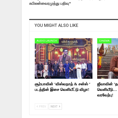
கபிலன்வைரமுத்து பதிவு*
YOU MIGHT ALSO LIKE
AUDIO LAUNCH
CINEMA
சூர்யாவின் ‘விஸ்வநாத் & சன்ஸ் ‘
ஜீவாவின் ‘தக
படத்தின் இசை வெளியீட்டு விழா!
வெளியீடு… 
வரவேற்பு!
PREV
NEXT