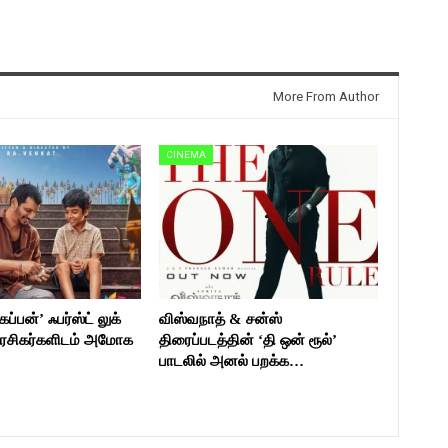
More From Author
CINEMA
ப்பன்’ ஃபர்ஸ்ட் லுக்
விஸ்வநாத் & சன்ஸ்
ரசிகர்களிடம் அமோக
திரைப்படத்தின் ‘தி ஒன் ரூல்’
பாடலில் அனல் பறக்க…