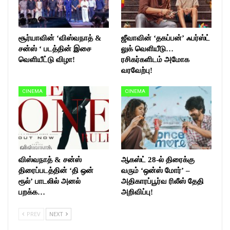
சூர்யாவின் ‘விஸ்வநாத் &
ஜீவாவின் ‘தகப்பன்’ ஃபர்ஸ்ட்
சன்ஸ் ‘ படத்தின் இசை
லுக் வெளியீடு…
வெளியீட்டு விழா!
ரசிகர்களிடம் அமோக
வரவேற்பு!
CINEMA
CINEMA
விஸ்வநாத் & சன்ஸ்
ஆகஸ்ட் 28-ல் திரைக்கு
திரைப்படத்தின் ‘தி ஒன்
வரும் ‘ஒன்ஸ் மோர்’ –
ரூல்’ பாடலில் அனல்
அதிகாரப்பூர்வ ரிலீஸ் தேதி
பறக்க…
அறிவிப்பு!
PREV
NEXT