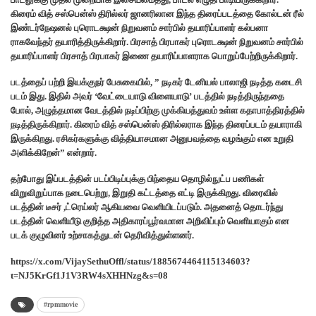
கிரைம் வித் சஸ்பென்ஸ் திரில்லர் ஜானரிலான இந்த திரைப்படத்தை கோல்டன் ரீல்
இண்டர்நேஷனல் புரொடக்ஷன் நிறுவனம் சார்பில் தயாரிப்பாளர் கல்பனா
ராகவேந்தர் தயாரித்திருக்கிறார். பிரசாத் பிரபாகர் புரொடக்ஷன் நிறுவனம் சார்பில்
தயாரிப்பாளர் பிரசாத் பிரபாகர் இணை தயாரிப்பாளராக பொறுப்பேற்றிருக்கிறார்.
படத்தைப் பற்றி இயக்குநர் பேசுகையில், ” நடிகர் டேனியல் பாலாஜி நடித்த கடைசி
படம் இது. இதில் அவர் ‘வேட்டையாடு விளையாடு’ படத்தில் நடித்திருந்ததை
போல், அழுத்தமான வேடத்தில் நடிப்பிற்கு முக்கியத்துவம் உள்ள கதாபாத்திரத்தில்
நடித்திருக்கிறார். கிரைம் வித் சஸ்பென்ஸ் திரில்லராக இந்த திரைப்படம் தயாராகி
இருக்கிறது. ரசிகர்களுக்கு வித்தியாசமான அனுபவத்தை வழங்கும் என உறுதி
அளிக்கிறேன்” என்றார்.
தற்போது இப்படத்தின் படப்பிடிப்புக்கு பிந்தைய தொழில்நுட்ப பணிகள்
விறுவிறுப்பாக நடைபெற்று, இறுதி கட்டத்தை எட்டி இருக்கிறது. விரைவில்
படத்தின் டீசர் ,ட்ரெய்லர் ஆகியவை வெளியிடப்படும். அதனைத் தொடர்ந்து
படத்தின் வெளியீடு குறித்த அதிகாரப்பூர்வமான அறிவிப்பும் வெளியாகும் என
படக் குழுவினர் உற்சாகத்துடன் தெரிவித்துள்ளனர்.
https://x.com/VijaySethuOffl/status/1885674464115134603?
t=NJ5KrGf1J1V3RW4sXHHNzg&s=08
#rpmmovie