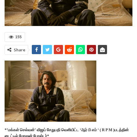
155
Share
*’மக்கள் செல்வன்’ விஜய் சேதுபதி வெளியிட்ட ‘ஆர் பி எம் ‘ ( R P M )படத்தின்
டைட்டில் மோஷன் போஸ்டர்*