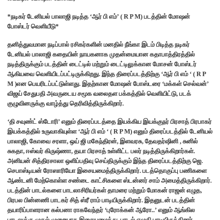
*நடிகர் டேனியல் பாலாஜி நடித்த ‘ஆர் பி எம்’ ( R P M) படத்தின் மோஷன்
போஸ்டர் வெளியீடு*
தனித்துவமான நடிப்பால் ரசிகர்களின் மனதில் நீங்கா இடம் பிடித்த நடிகர்
டேனியல் பாலாஜி கதையின் நாயகனாக முதன்மையான கதாபாத்திரத்தில்
நடித்திருக்கும் படத்தின் டைட்டில் மற்றும் டைட்டிலுக்கான மோசன் போஸ்டர்
ஆகியவை வெளியிடப்பட்டிருக்கிறது. இந்த திரைப்படத்திற்கு ‘ஆர் பி எம் ‘ ( R P
M )என பெயரிடப்பட்டுள்ளது. இதற்கான மோஷன் போஸ்டரை ‘மக்கள் செல்வன்’
விஜய் சேதுபதி அவருடைய சமூக வலைதள பக்கத்தில் வெளியிட்டு, படக்
குழுவினருக்கு வாழ்த்து தெரிவித்திருக்கிறார்.
‘தி சவுண்ட் ஸ்டோரி’ எனும் திரைப்படத்தை இயக்கிய இயக்குநர் பிரசாத் பிரபாகர்
இயக்கத்தில் உருவாகியுள்ள ‘ஆர் பி எம் ‘ ( R P M) எனும் திரைப்படத்தில் டேனியல்
பாலாஜி, கோவை சரளா, ஒய் ஜி மகேந்திரன், இளவரசு, தேவதர்ஷினி , சுனில்
சுகதா, ஈஸ்வர் கிருஷ்ணா, தயா பிரசாத் உள்ளிட்ட பலர் நடித்திருக்கிறார்கள்.
அனியன் சித்திரசாலா ஒளிப்பதிவு செய்திருக்கும் இந்த திரைப்படத்திற்கு ஜெ.
செபாஸ்டியன் ரோஸாரியோ இசையமைத்திருக்கிறார். படத்தொகுப்பு பணிகளை
ஆண்டனி மேற்கொள்ள சண்டை காட்சிகளை ஸ்டன்னர் சாம் அமைத்திருக்கிறார்.
படத்தின் பாடல்களை பாடலாசிரியர்கள் தாமரை மற்றும் மோகன் ராஜன் எழுத,
பிரபல பின்னணி பாடகர் சித் ஸ்ரீ ராம் பாடியிருக்கிறார். இதனுடன் படத்தின்
தயாரிப்பாளரான கல்பனா ராகவேந்தர் ‘புரோக்கன் ஆரோ..’ எனும் ஆங்கில
பாடலுக்கு முதல் முறையாக இசையமைத்து, பாடல் எழுதி பாடியிருக்கிறார்.