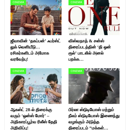
CINEMA
CINEMA
ஜீவாவின் ‘தகப்பன்’ ஃபர்ஸ்ட்
விஸ்வநாத் & சன்ஸ்
லுக் வெளியீடு…
திரைப்படத்தின் ‘தி ஒன்
ரசிகர்களிடம் அமோக
ரூல்’ பாடலில் அனல்
வரவேற்பு!
பறக்க…
CINEMA
CINEMA
ஆகஸ்ட் 28-ல் திரைக்கு
பிர்லா ஸ்டுடியோஸ் மற்றும்
வரும் ‘ஒன்ஸ் மோர்’ –
நீலம் ஸ்டுடியோஸ் இணைந்து
அதிகாரப்பூர்வ ரிலீஸ் தேதி
வழங்கும் அடுத்த
அறிவிப்பு!
திரைப்படம் “மக்கள்…