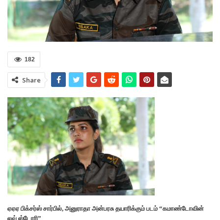
182
Share
ஏஏஏ பிக்சர்ஸ் சார்பில், அனுராதா அன்பரசு தயாரிக்கும் படம் “கமாண்டோவின்
லவ் ஸ்டோரி”