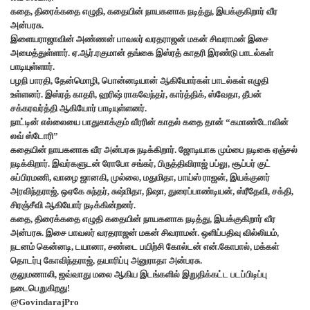
கதை, திரைக்கதை எழுதி, கதையின் நாயகனாக நடித்து, இயக்குகிறார் வீர
அன்பரசு.
இளையராஜாவின் அண்ணன் பாவலர் வரதராஜன் மகன் சிவராமன் இசை
அமைத்துள்ளார். ஏ.ஆர்.ரகுமான் தங்கை இஸ்ரத் காதரி இரண்டு பாடல்கள்
பாடியுள்ளார்.
பழநி பாரதி, தேன்மொழி, பொன்னடியான் ஆகியோர்கள் பாடல்கள் எழுதி
உள்ளனர். இஸ்ரத் காதரி, ஹரிஷ் ராகவேந்தர், கார்த்திக், ஸ்வேதா, தீபன்
சக்கரவர்த்தி ஆகியோர் பாடியுள்ளனர்.
நாட்டின் எல்லையை பாதுகாக்கும் வீரரின் காதல் கதை தான் “கமாண்டோவின்
லவ் ஸ்டோரி”
கதையின் நாயகனாக வீர அன்பரசு நடிக்கிறார். ஜோடியாக மும்பை நடிகை ஏஞ்சல்
நடிக்கிறார். இவர்களுடன் ரோபோ சங்கர், பிருத்திவிராஜ் பப்லு, சூப்பர் குட்
சுப்பிரமணி, வாழை ஜானகி, முல்லை, மதுமிதா, பாய்ஸ் ராஜன், இயக்குனர்
அரவிந்தராஜ், ஒஏகே சுந்தர், சுஷ்மிதா, நிஷா, துரைப்பாண்டியன், ஸ்ரீதேவி, சக்தி,
சிரஞ்சீவி ஆகியோர் நடிக்கின்றனர்.
கதை, திரைக்கதை எழுதி கதையின் நாயகனாக நடித்து, இயக்குகிறார் வீர
அன்பரசு. இசை பாவலர் வரதராஜன் மகன் சிவராமன். ஒளிப்பதிவு வில்லியம்,
நடனம் கென்னடி, டயானா, சண்டை பயிற்சி கோல்டன் என்.கோபால், மக்கள்
தொடர்பு கோவிந்தராஜ், தயாரிப்பு அனுராதா அன்பரசு.
குலுமணாலி, ஜவ்வாது மலை ஆகிய இடங்களில் இறுதிக்கட்ட படப்பிடிப்பு
நடைபெறுகிறது!
@GovindarajPro