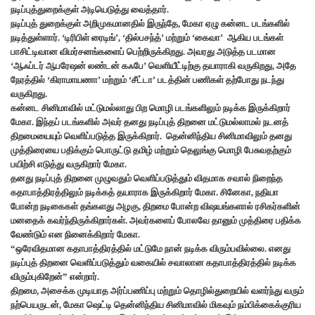
நடிப்புத்துறைக்குள் அடியெடுத்து வைத்தார்.
நடிப்புத் துறைக்குள் அறிமுகமானதில் இருந்தே, மேகா ஏழு கன்னட படங்களில்
நடித்துள்ளார். ‘டிரிபிள் ரைடிங்’, ‘தில்பசந்த்’ மற்றும் ‘கைவா’ ஆகிய படங்கள்
பாசிட்டிவான விமர்சனங்களைப் பெற்றிருக்கிறது. அவரது அடுத்த படமான
‘ஆஃப்டர் ஆபரேஷன் லண்டன் கஃபே’ வெளியீட்டிற்கு தயாராகி வருகிறது, அதே
நேரத்தில் ‘கிராமாயணா’ மற்றும் ‘சீட்டா’ படத்தின் பணிகள் தற்போது நடந்து
வருகிறது.
கன்னட சினிமாவில் மட்டுமல்லாது பிற மொழி படங்களிலும் நடிக்க இருக்கிறார்
மேகா. இந்தப் படங்களில் அவர் தனது நடிப்புத் திறனை மட்டுமல்லாமல் நடனத்
திறமையையும் வெளிப்படுத்த இருக்கிறார். தென்னிந்திய சினிமாவிலும் தனது
முத்திரையை பதிக்கும் பொருட்டு தமிழ் மற்றும் தெலுங்கு மொழி பேசுவதற்கும்
பயிற்சி எடுத்து வருகிறார் மேகா.
தனது நடிப்புத் திறனை முழுவதும் வெளிப்படுத்தும் விதமாக சவால் நிறைந்த
கதாபாத்திரத்திலும் நடிக்கத் தயாராக இருக்கிறார் மேகா. சினேகா, நதியா
போன்ற நடிகைகள் தங்களது அழகு, திறமை போன்ற விஷயங்களால் ரசிகர்களின்
மனதைக் கவர்ந்திருக்கிறார்கள். அவர்களைப் போலவே தானும் முத்திரை பதிக்க
வேண்டும் என நினைக்கிறார் மேகா.
“ஒரேவிதமான கதாபாத்திரத்தில் மட்டுமே நான் நடிக்க விரும்பவில்லை. எனது
நடிப்புத் திறனை வெளிப்படுத்தும் வகையில் சவாலான கதாபாத்திரத்தில் நடிக்க
விரும்புகிறேன்” என்றார்.
திறமை, அசைக்க முடியாத அர்ப்பணிப்பு மற்றும் தொழில்துறையில் வளர்ந்து வரும்
நற்பெயருடன், மேகா ஷெட்டி தென்னிந்திய சினிமாவில் மிகவும் நம்பிக்கைக்குரிய