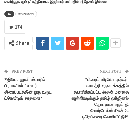
வளர்ந்து வரும் நட்சத்திரமாக இருப்பார் என்பதில் சந்தேகம் இல்லை.
#megashetty
174
Share
PREV POST
NEXT POST
*ஜியோ ஹாட் ஸ்டாரில்
*பிரைம் வீடியோ புஷ்கர்-
பிரபாஸின் ‘ சலார் ‘
காயத்ரி உருவாக்கத்தில்
திரைப்படத்தின் ஒரு வருட
தயாரிக்கப்பட்ட அதன் மனதை
ட்ரெண்டிங் சாதனை*
சுழற்றியடிக்கும் தமிழ் ஒரிஜினல்
தொடரான சுழல்-தி
வோர்டெக்ஸ் சீசன் 2-
டிரெய்லரை வெளியிட்டு!*