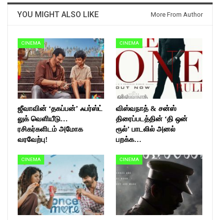
YOU MIGHT ALSO LIKE
More From Author
CINEMA
CINEMA
ஜீவாவின் ‘தகப்பன்’ ஃபர்ஸ்ட்
விஸ்வநாத் & சன்ஸ்
லுக் வெளியீடு…
திரைப்படத்தின் ‘தி ஒன்
ரசிகர்களிடம் அமோக
ரூல்’ பாடலில் அனல்
வரவேற்பு!
பறக்க…
CINEMA
CINEMA