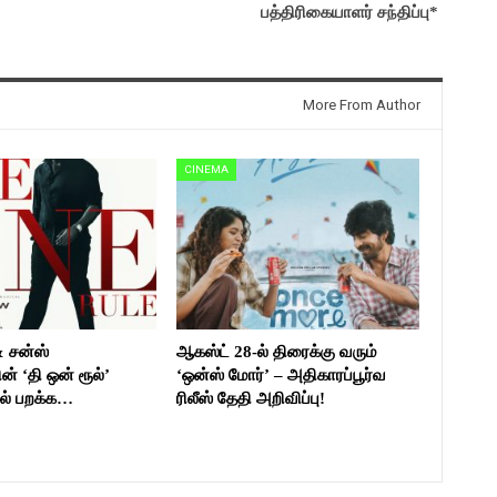
பத்திரிகையாளர் சந்திப்பு*
More From Author
CINEMA
& சன்ஸ்
ஆகஸ்ட் 28-ல் திரைக்கு வரும்
ன் ‘தி ஒன் ரூல்’
‘ஒன்ஸ் மோர்’ – அதிகாரப்பூர்வ
ல் பறக்க…
ரிலீஸ் தேதி அறிவிப்பு!