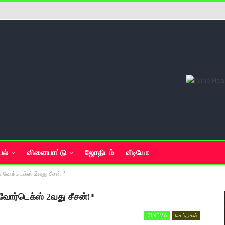
யல்
விளையாட்டு
ஜோதிடம்
வீடியோ
தி வோர்டெக்ஸ் 2வது சீசன்!*
ி வோர்டெக்ஸ் 2வது சீசன்!*
CINEMA
செய்திகள்