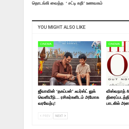
தொடங்கி வைத்த ‘ சட்டி கறி’ உணவகம்
YOU MIGHT ALSO LIKE
CINEMA
CINEMA
ஜீவாவின் ‘தகப்பன்’ ஃபர்ஸ்ட் லுக்
விஸ்வநாத் 
வெளியீடு… ரசிகர்களிடம் அமோக
திரைப்படத்தி
வரவேற்பு!
பாடலில் அன
PREV
NEXT