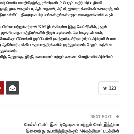
ர் வெளியானதிலிருந்தே, ரசிகர்களிடம் பெரும் எதிர்பார்ப்பு நிலவி
துபதி, நாக சைதன்யா, ஆர் மாதவன், அட்லீ, துஷாரா, லோகேஷ் கனகராஜ், எம்
ந்திரா உள்ளிட்ட திரையுலக பிரபலங்கள் தங்கள் சமூக வலைதளங்களில் சுழல்
ில், பிரம்மா மற்றும் சர்ஜுன் K M இயக்கியுள்ள இந்த வெப்சீரிஸில், முதல்
ம் முக்கிய கதாபாத்திரங்களில் திரும்பவுள்ளனர். அவர்களுடன் லால்,
மோனிஷா பிளெஸ்ஸி (முப்பி), ரினி (காந்தாரி), ஸ்ரீஷா (வீரா), அபிராமி போஸ்
) ஆகியோர் முக்கிய கதாபாத்திரங்களில் நடித்துள்ளனர். மேலும் மஞ்சிமா
்துள்ளனர்.
 தமிழ், தெலுங்கு, இந்தி, மலையாளம் மற்றும் கன்னட மொழிகளில் அங்கிலம்
323
NEXT POST
வேல்ஸ் பிலிம் இன்டர்நேஷனல் மற்றும் வேம் இந்தியா
இணைந்து தயாரித்திருக்கும் ‘அகத்தியா’ படத்தின்