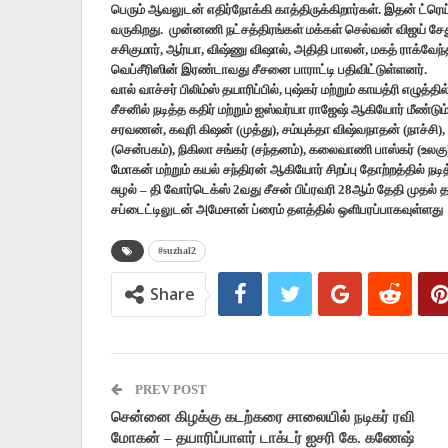
பெரும் ஆவலுடன் எதிர்நோக்கி காத்திருக்கிறார்கள். இதன் ட்ரெய்ல
வருகிறது. முன்னணி நட்சத்திரங்கள் மக்கள் செல்வன் விஜய் சே
சசிகுமார், ஆர்யா, விஷ்ணு விஷால், அதிதி பாலன், மகத் ராக்வே
வெப்சீரிஸின் இரண்டாவது சீசனை பாராட்டி பதிவிட்டுள்ளனர்.
வால் வாச்சர் பிலிம்ஸ் தயாரிப்பில், புஷ்கர் மற்றும் காயத்ரி எழுத்த
சீசனில் நடித்த கதிர் மற்றும் ஐஸ்வர்யா ராஜேஷ் ஆகியோர் மீண்டு
சரவணன், கவுரி கிஷன் (முத்து), சம்யுக்தா விஷ்வநாதன் (நாச்சி), 
(சென்பகம்), நிகிலா சங்கர் (சந்தனம்), கலைவாணி பாஸ்கர் (உலகு
மோகன் மற்றும் கயல் சந்திரன் ஆகியோர் சிறப்பு தோற்றத்தில் நடித
சுழல் – தி வோர்டெக்ஸ் 2வது சீசன் பிப்ரவரி 28ஆம் தேதி முதல்
சப்டைட்டிலுடன் அமேசான் ப்ரைம் தளத்தில் ஒளிபரப்பாகவுள்ளது
#suzhal2
Share
PREV POST
சென்னை கிழக்கு கடற்கரை சாலையில் நடிகர் ரவி
மோகன் – தயாரிப்பாளர் டாக்டர் ஐசரி கே. கணேஷ்