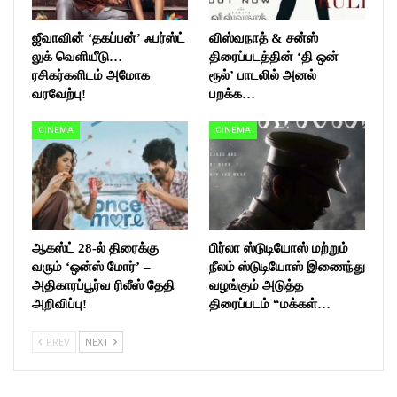
ஜீவாவின் ‘தகப்பன்’ ஃபர்ஸ்ட்
விஸ்வநாத் & சன்ஸ்
லுக் வெளியீடு…
திரைப்படத்தின் ‘தி ஒன்
ரசிகர்களிடம் அமோக
ரூல்’ பாடலில் அனல்
வரவேற்பு!
பறக்க…
CINEMA
CINEMA
ஆகஸ்ட் 28-ல் திரைக்கு
பிர்லா ஸ்டுடியோஸ் மற்றும்
வரும் ‘ஒன்ஸ் மோர்’ –
நீலம் ஸ்டுடியோஸ் இணைந்து
அதிகாரப்பூர்வ ரிலீஸ் தேதி
வழங்கும் அடுத்த
அறிவிப்பு!
திரைப்படம் “மக்கள்…
PREV
NEXT