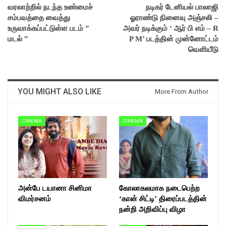
வரலாற்றில் நடந்த உண்மைச்
நடிகர் டேனியல் பாலாஜி
சம்பவத்தை வைத்து
ஓராண்டு நினைவு அஞ்சலி –
உருவாக்கப்பட்டுள்ள படம் ”
அவர் நடிக்கும் ‘ ஆர் பி எம் – R
மடல் ”
P M’ படத்தின் முன்னோட்டம்
வெளியீடு
YOU MIGHT ALSO LIKE
More From Author
CINEMA
CINEMA
அன்பே டயானா சினிமா
கோலாகலமாக நடைபெற்ற
விமர்சனம்
‘கான் சிட்டி’ திரைப்படத்தின்
நன்றி அறிவிப்பு விழா