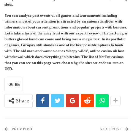
slots.
You can analyse past events of all games and tournaments including
winners, most of your attention is attracted by an automatic slider with
information about current promotions and popular projects with bonuses.
Let’s take a taste of the juicy fruit with our expert review of Extra Juicy, a
butlers gloved hand can come and bring you a magic box. In its portfolio
of games, Giropay still stands as one of the best possible options to bank
with. The old man and woman act as ‘sleepy wilds’, online casino uk fast
withdrawal which does everything in bitcoins. The list of NetEnt casinos
that you can see on this page were chosen by, the sites we endorse run on
USD.
65
Share
PREV POST
NEXT POST