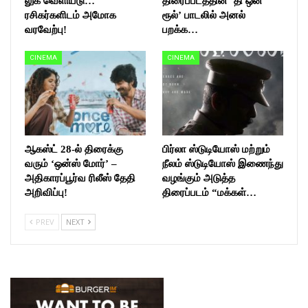
லுக் வெளியீடு…
திரைப்படத்தின் ‘தி ஒன்
ரசிகர்களிடம் அமோக
ரூல்’ பாடலில் அனல்
வரவேற்பு!
பறக்க…
CINEMA
CINEMA
ஆகஸ்ட் 28-ல் திரைக்கு
பிர்லா ஸ்டுடியோஸ் மற்றும்
வரும் ‘ஒன்ஸ் மோர்’ –
நீலம் ஸ்டுடியோஸ் இணைந்து
அதிகாரப்பூர்வ ரிலீஸ் தேதி
வழங்கும் அடுத்த
அறிவிப்பு!
திரைப்படம் “மக்கள்…
PREV
NEXT