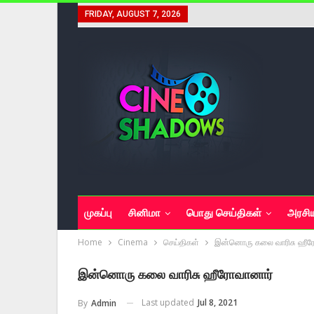
FRIDAY, AUGUST 7, 2026
முகப்பு
சினிமா
பொது செய்திகள்
அரசி
Home
Cinema
செய்திகள்
இன்னொரு கலை வாரிசு ஹீர
இன்னொரு கலை வாரிசு ஹீரோவானார்
Last updated
Jul 8, 2021
By
Admin