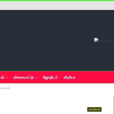
யல்
விளையாட்டு
ஜோதிடம்
வீடியோ
ோவானார்
செய்திகள்