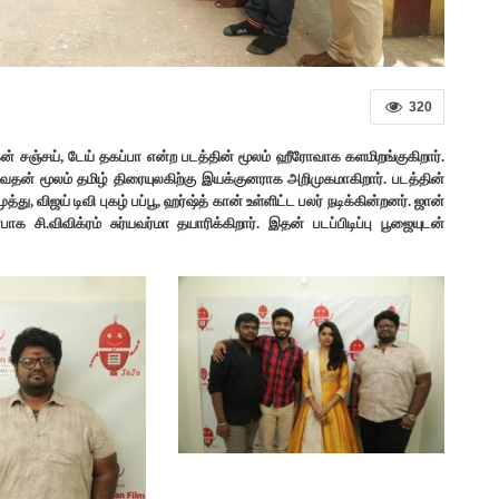
320
் சஞ்சய், டேய் தகப்பா என்ற படத்தின் மூலம் ஹீரோவாக களமிறங்குகிறார்.
ுவதன் மூலம் தமிழ் திரையுலகிற்கு இயக்குனராக அறிமுகமாகிறார். படத்தின்
ு, விஜய் டிவி புகழ் பப்பூ, ஹர்ஷ்த் கான் உள்ளிட்ட பலர் நடிக்கின்றனர். ஜான்
சி.விவிக்ரம் சுர்யவர்மா தயாரிக்கிறார். இதன் படப்பிடிப்பு பூஜையுடன்