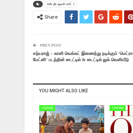
#வீர தீர சூரன் பார்ட் 2
Share
PREV POST
சத்யராஜ் – காளி வெங்கட் இணைந்து நடிக்கும் ‘மெட்ரா
மேட்னி’ படத்தின் டைட்டில் & டைட்டில் லுக் வெளியீடு
YOU MIGHT ALSO LIKE
CINEMA
CINEMA