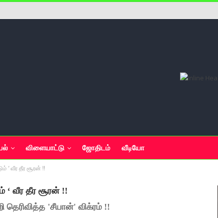
யல்
விளையாட்டு
ஜோதிடம்
வீடியோ
‘ வீர தீர சூரன் !!
‘ வீர தீர சூரன் !!
 தெரிவித்த 'சீயான்' விக்ரம் !!