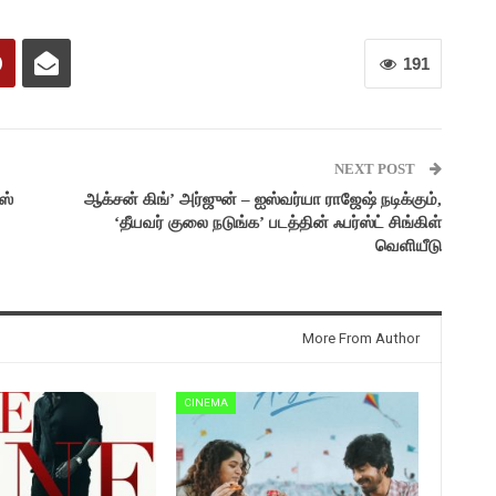
191
NEXT POST
ஸ்
ஆக்சன் கிங்’ அர்ஜுன் – ஐஸ்வர்யா ராஜேஷ் நடிக்கும்,
‘தீயவர் குலை நடுங்க’ படத்தின் ஃபர்ஸ்ட் சிங்கிள்
வெளியீடு
More From Author
CINEMA