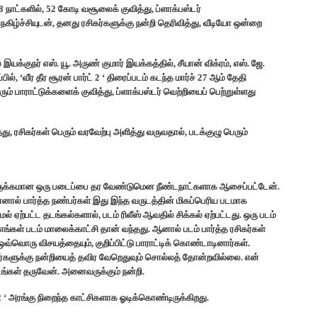
ான 8 நாட்களில், 52 கோடி வசூலைக் குவித்து, ப்ளாக்பஸ்டர்
ெகிழ்ச்சியுடன், தனது ரசிகர்களுக்கு நன்றி தெரிவித்து, வீடியோ ஒன்றை
ல் இயக்குநர் எஸ். யூ. அருண் குமார் இயக்கத்தில், சீயான் விக்ரம், எஸ். ஜே.
ில், ‘வீர தீர சூரன் பார்ட் 2 ‘ திரைப்படம் கடந்த மார்ச் 27 ஆம் தேதி
ரும் பாராட்டுக்களைக் குவித்து, ப்ளாக்பஸ்டர் வெற்றியைப் பெற்றுள்ளது
ு, ரசிகர்கள் பெரும் வரவேற்பு அளித்து வருவதால், படக்குழு பெரும்
ருக்கமான ஒரு படைப்பை தர வேண்டுமென நீண்டநாட்களாக ஆசைப்பட்டேன்.
ுன்னால் பார்த்த நண்பர்கள் இது இந்த வருடத்தின் மிகப்பெரிய படமாக
் ஏற்பட்ட தடங்கல்களால், படம் ரிலீஸ் ஆவதில் சிக்கல் ஏற்பட்டது. ஒரு படம்
்கள் படம் மாலைக்காட்சி தான் வந்தது. ஆனால் படம் பார்த்த ரசிகர்கள்
 ஒவ்வொரு விசயத்தையும், குறிப்பிட்டு பாராட்டிக் கொண்டாடினார்கள்.
ிகர்களுக்கு நன்றியைத் தவிர வேறெதுவும் சொல்லத் தோன்றவில்லை. என்
படங்கள் தருவேன். அனைவருக்கும் நன்றி.
் 2 ‘ அரங்கு நிறைந்த காட்சிகளாக ஓடிக்கொண்டிருக்கிறது.