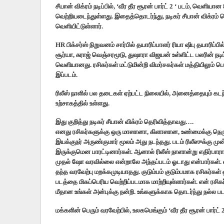
சீயான் விக்ரம் நடிப்பில், ‘வீர தீர சூரன் பார்ட் 2 ‘ படம், வெளிய
வெற்றியடைந்துள்ளது. இதைத்தொடர்ந்து, நடிகர் சீயான் விக்ரம் ந
வெளியிட்டுள்ளார்.
HR பிக்சர்ஸ் நிறுவனம் சார்பில் தயாரிப்பாளர் ரியா ஷிபு தயாரிப்பி
சூர்யா, சுராஜ் வெஞ்சரமூடு, துஷாரா விஜயன் உள்ளிட்ட பலரின் நடிப்ப
வெளியானது. ரசிகர்கள் மட்டுமின்றி விமர்சகர்கள் மத்தியிலும் பெ
இப்படம்.
ரிலீஸ் நாளில் பல தடைகள் ஏற்பட்ட நிலையில், அனைத்தையும் கடந்த
உற்சாகத்தில் உள்ளது.
இது குறித்து நடிகர் சீயான் விக்ரம் தெரிவித்தாவது….
எனது ரசிகர்களுக்கு ஒரு மாஸானா, கிளாஸான, உண்மைக்கு நெ
இயக்குநர் அருண்குமார் மூலம் அது நடந்தது. படம் ரிலீஸுக்கு ம
இருக்குமென பாரட்டினார்கள். ஆனால் ரிலீஸ் நாளான்று எதிர்பாராமல
முதல் ஷோ வரவில்லை என்றாலே அந்தப்படம் ஓடாது என்பார்கள். எங
தந்த வரவேற்பு மறக்கமுடியாதது. குடும்பம் குடும்பமாக ரசிகர்கள்
படத்தை மிகப்பெரிய வெற்றிப்படமாக மாற்றியுள்ளார்கள். என் ரச
மீதான உங்கள் அன்புக்கு நன்றி. உங்களுக்காக தொடர்ந்து நல்ல 
மக்களின் பெரும் வரவேற்பில், உலகமெங்கும் ‘வீர தீர சூரன் பார்ட