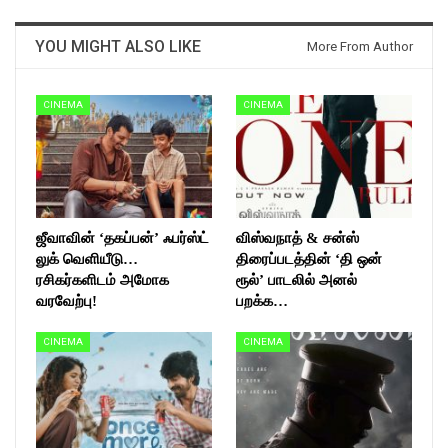
YOU MIGHT ALSO LIKE
More From Author
CINEMA
CINEMA
ஜீவாவின் ‘தகப்பன்’ ஃபர்ஸ்ட்
விஸ்வநாத் & சன்ஸ்
லுக் வெளியீடு…
திரைப்படத்தின் ‘தி ஒன்
ரசிகர்களிடம் அமோக
ரூல்’ பாடலில் அனல்
வரவேற்பு!
பறக்க…
CINEMA
CINEMA