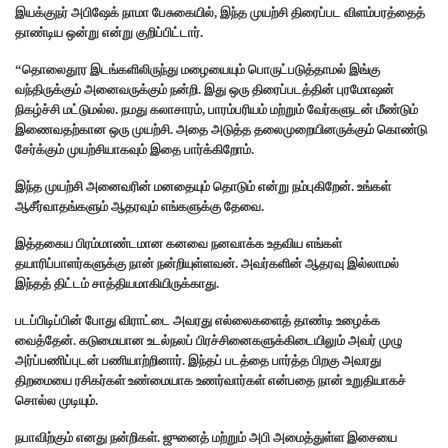
இயக்குநர் அபிஷேக் நாமா பேசுகையில், இந்த முயற்சி திரைப்பட விளம்பரத்தைத்
தாண்டிய ஒன்று என்று குறிப்பிட்டார்.
“தொலைதூர இடங்களிலிருந்து மழையையும் பொருட்படுத்தாமல் இங்கு
வந்திருக்கும் அனைவருக்கும் நன்றி. இது ஒரு திரைப்படத்தின் புரமோஷன்
நிகழ்ச்சி மட்டுமல்ல. நமது கலாசாரம், பாரம்பரியம் மற்றும் வேர்களுடன் மீண்டும்
இணைவதற்கான ஒரு முயற்சி. அதை அடுத்த தலைமுறையினருக்கும் கொண்டு
சேர்க்கும் முயற்சியாகவும் இதை பார்க்கிறோம்.
இந்த முயற்சி அனைவரின் மனதையும் தொடும் என்று நம்புகிறேன். உங்கள்
ஆசீர்வாதங்களும் ஆதரவும் எங்களுக்கு தேவை.
இத்தகைய பிரம்மாண்டமான கனவை நனவாக்க உதவிய எங்கள்
தயாரிப்பாளர்களுக்கு நான் நன்றியுள்ளவன். அவர்களின் ஆதரவு இல்லாமல்
இந்தத் திட்டம் சாத்தியமாகியிருக்காது.
படப்பிடிப்பின் போது விராட்டை அவரது எல்லைகளைத் தாண்டி உழைக்க
வைத்தேன். கடுமையான உடல்நலப் பிரச்சினைகளுக்கிடையிலும் அவர் முழு
அர்ப்பணிப்புடன் பணியாற்றினார். இந்தப் படத்தை பார்த்த பிறகு அவரது
திறமையை ரசிகர்கள் உண்மையாக உணர்வார்கள் என்பதை நான் உறுதியாகச்
சொல்ல முடியும்.
நபாவிற்கும் எனது நன்றிகள். ஜுனைத் மற்றும் அபி அமைத்துள்ள இசையை