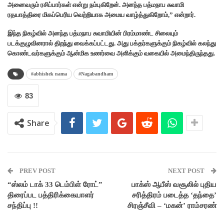
அனைவரும் ரசிப்பார்கள் என்று நம்புகிறேன். அனந்த பத்மநாப சுவாமி
ரதயாத்திரை மிகப்பெரிய வெற்றியாக அமைய வாழ்த்துகிறோம்,” என்றார்.
இந்த நிகழ்வில் அனந்த பத்மநாப சுவாமியின் பிரம்மாண்ட சிலையும்
படக்குழுவினரால் திறந்து வைக்கப்பட்டது. அது பக்தர்களுக்கும் நிகழ்வில் கலந்து
கொண்டவர்களுக்கும் ஆன்மிக உணர்வை அளிக்கும் வகையில் அமைந்திருந்தது.
#abhishek nama
#Nagabandham
83
Share
PREV POST
NEXT POST
“ஸ்லம் டாக் 33 டெம்பிள் ரோட்”
பாக்ஸ் ஆபீஸ் வசூலில் புதிய
திரைப்பட பத்திரிக்கையாளர்
சரித்திரம் படைத்த ‘தந்தை’
சந்திப்பு !!
சிரஞ்சீவி – ‘மகன்’ ராம்சரண்