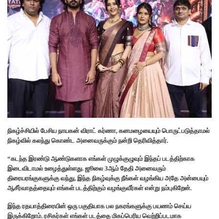
நிகழ்ச்சியில் பேசிய நாயகன் விராட் கர்ணா, கனமழையையும் பொருட்படுத்தாமல்
நிகழ்வில் கலந்து கொண்ட அனைவருக்கும் நன்றி தெரிவித்தார்.
“கடந்த இரண்டு ஆண்டுகளாக எங்கள் முழுக்குழுவும் இந்தப் படத்திற்காக
இடைவிடாமல் உழைத்துள்ளது. ஜூலை 3ஆம் தேதி அனைவரும்
திரையரங்குகளுக்கு வந்து, இந்த நிகழ்வுக்கு நீங்கள் வழங்கிய அதே அன்பையும்
ஆசீர்வாதத்தையும் எங்கள் படத்திற்கும் வழங்குவீர்கள் என்று நம்புகிறேன்.
இந்த ரதயாத்திரையின் ஒரு பகுதியாக பல நகரங்களுக்கு பயணம் செய்ய
இருக்கிறோம். ரசிகர்கள் எங்கள் படத்தை மிகப்பெரிய வெற்றிப்படமாக