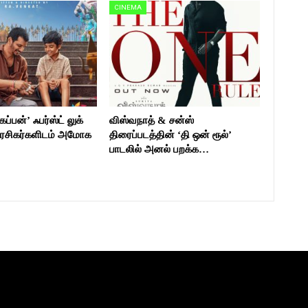
CINEMA
ப்பன்’ ஃபர்ஸ்ட் லுக்
விஸ்வநாத் & சன்ஸ்
ரசிகர்களிடம் அமோக
திரைப்படத்தின் ‘தி ஒன் ரூல்’
பாடலில் அனல் பறக்க…