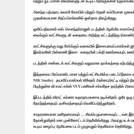
மற்றும் நுட்பமான விவரங்களுடன் கூடிய அரங்குகளை உருவாக்கியு
அனந்த பத்மநாப சுவாமி கோயில் மற்றும் அதன் கம்பீரமான மூலவர
முதன்மையான சிறப்பம்சங்களில் ஒன்றாக திகழ்கிறது.
ஒளிப்பதிவாளர் எஸ். சௌந்தர்ராஜன் படத்தின் ஆன்மீக சாராம்சத்
வைக்கும் காட்சிகளுடன் கதையை அடுத்த கட்டத்திற்கு கொண்டு 
காட்சிகளுக்கு வலு சேர்க்கும் வகையில் இசையமைப்பாளர்கள் 
இவர்களின் பின்னணி இசை- கதையின் பக்தி உணர்வையும், உணர்வ
படத்தின் சண்டைக் காட்சிகளும் வலுவான தாக்கத்தை ஏற்படுத்
இத்தகைய பிரம்மாண்டமான மற்றும் லட்சியமிக்க படைப்பிற்காக ச
NIK Studio) தயாரிப்பாளர்கள் கிஷோர் அன்னபுரெட்டி மற்றும் நிஷ
பிடித்துள்ள வி எஃப் எக்ஸ் VFX பணிகள் சர்வதேச தரத்தில் அமை
இப்படத்தில் விராட் கர்ணா கதாநாயகனாக நடிக்கிறார். ஒரே ஒரு பட
தோற்றத்தையும் ,வசீகரத்தையும் வெளிப்படுத்துகிறார்.
சாதாரணமான மனிதனாகவும் … சிவபெருமானாகவும்… என இரண்ட
தோன்றுகிறார் என முன்னோட்டம் தெரிவிக்கிறது. அவரது உடல் மாற்
கூடிய உழைப்பு ஆகியவை படம் முழுவதும் தெளிவாக தெரிகிறது.