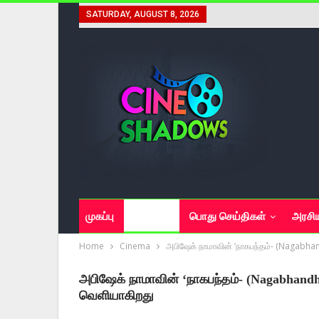
SATURDAY, AUGUST 8, 2026
முகப்பு
சினிமா
பொது செய்திகள்
அரசி
Home
Cinema
அபிஷேக் நாமாவின் ‘நாகபந்தம்- (Nagabha
அபிஷேக் நாமாவின் ‘நாகபந்தம்- (Nagabhand
வெளியாகிறது