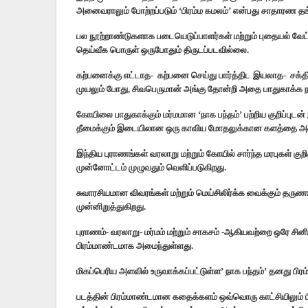
அனைவராலும் போற்றப்படும் ‘பிரம்ம கமலம்’ என்பது சாதாரண தங்
பல நூற்றாண்டுகளாக படையெடுப்பாளர்கள் மற்றும் புதையல் வே
தெய்வீக பொருள் ஒருபோதும் திருடப்படவில்லை.
கற்பனைக்கு எட்டாத- கற்பனை செய்து பார்த்திட இயலாத- சக்
முயலும் போது, சிவபெருமான் அங்கு தோன்றி அதை பாதுகாக்க ந
கோயிலை பாதுகாக்கும் மர்மமான ‘நாக பந்தம்’ பற்றிய குறிப்புடன
தீமைக்கும் இடையிலான ஒரு காவிய மோதலுக்கான களத்தை அம
இந்திய புராணங்கள் வரலாறு மற்றும் கோயில் சார்ந்த மரபுகள் 
முன்னோட்டம் முழுவதும் வெளிப்படுகிறது.
சுவாரசியமான விவரங்கள் மற்றும் மெய்சிலிர்க்க வைக்கும் த
முன்னிறுத்துகிறது.
புராணம்- வரலாறு- மர்மம் மற்றும் சாகசம் -ஆகியவற்றை ஒரே 
பிரம்மாண்டமாக அமைந்துள்ளது.
மிகப்பெரிய அளவில் உருவாக்கப்பட்டுள்ள’ நாக பந்தம்’ தனது 
படத்தின் பிரம்மாண்டமான கதைக்களம் ஒவ்வொரு காட்சியிலும் பி