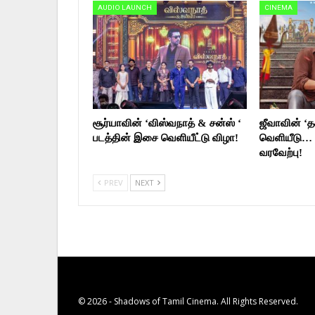
AUDIO LAUNCH
CINEMA
சூர்யாவின் ‘விஸ்வநாத் & சன்ஸ் ‘
ஜீவாவின் ‘தக
படத்தின் இசை வெளியீட்டு விழா!
வெளியீடு… 
வரவேற்பு!
PREV
NEXT
© 2026 - Shadows of Tamil Cinema. All Rights Reserved.