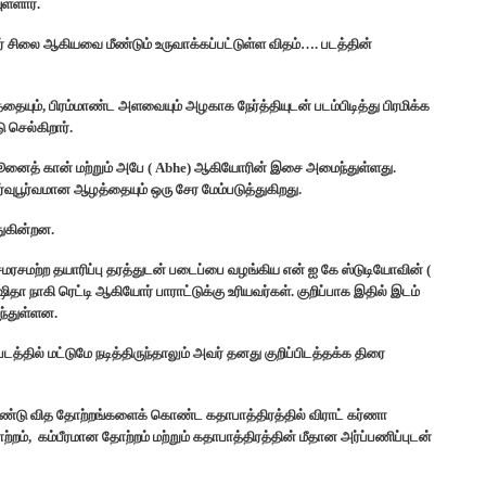
ள்ளார்.
் சிலை ஆகியவை மீண்டும் உருவாக்கப்பட்டுள்ள விதம்…. படத்தின்
தையும், பிரம்மாண்ட அளவையும் அழகாக நேர்த்தியுடன் படம்பிடித்து பிரமிக்க
செல்கிறார்.
ஜூனைத் கான் மற்றும் அபே ( Abhe) ஆகியோரின் இசை அமைந்துள்ளது.
ுபூர்வமான ஆழத்தையும் ஒரு சேர மேம்படுத்துகிறது.
துகின்றன.
மரசமற்ற தயாரிப்பு தரத்துடன் படைப்பை வழங்கிய என் ஐ கே ஸ்டுடியோவின் (
ிதா நாகி ரெட்டி ஆகியோர் பாராட்டுக்கு உரியவர்கள். குறிப்பாக இதில் இடம்
ந்துள்ளன.
த்தில் மட்டுமே நடித்திருந்தாலும் அவர் தனது குறிப்பிடத்தக்க திரை
ு வித தோற்றங்களைக் கொண்ட கதாபாத்திரத்தில் விராட் கர்ணா
றம், கம்பீரமான தோற்றம் மற்றும் கதாபாத்திரத்தின் மீதான அர்ப்பணிப்புடன்