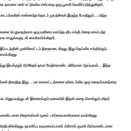
க தாமரை மலர் மட்டுமல்ல என்பதை ஒரு பூசாரி வெளிப்படுத்துகிறார்.
ட்டையர்களின் எண்ணற்ற தொடர் முயற்சிகள் இருந்த போதிலும்… அந்த
திகளை பெறுவதற்காக ஒரு வலிமை வாய்ந்த தீய சக்தி அதை கைப்பற்ற
ாக சாதுக்களுடன் கைகோர்க்கிறார்.
் இப்படத்தின் முன்னோட்டம் நிறைவடைகிறது. இது தெய்வீக சக்திக்கும்,
ைக்கிறது.
குறித்து இயக்குநர் அபிஷேக் நாமா மேற்கொண்ட விரிவான ஆய்வுகள்… இந்த
ருணங்கள் நிறைந்த இது… பல காலகட்டங்களை உள்ளடக்கிய ஒரு கதைக்களத்தை
சினிமா அனுபவத்துடன் இணைக்கும் வகையில் இதன் கதை சொல்லும் விதம்
பிரம்மாண்டமான விஷுவல்கள் மூலம் பார்வையாளர்களை கவர்கிறது.
ரதிபலிக்கிறது. தயாரிப்பு வடிவமைப்பாளர் அசோக் குமார் பிரம்மாண்டமான