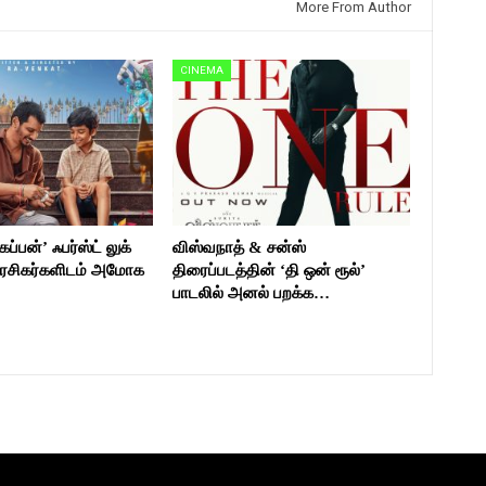
More From Author
CINEMA
ப்பன்’ ஃபர்ஸ்ட் லுக்
விஸ்வநாத் & சன்ஸ்
ரசிகர்களிடம் அமோக
திரைப்படத்தின் ‘தி ஒன் ரூல்’
பாடலில் அனல் பறக்க…