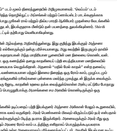
படம் மூலம் திரைத்துறையில் அறிமுகமானவர். ‘வெப்பம்’ படம்
சிறந்த தொழில்நுட்ப அம்சங்கள் மற்றும் ப்ளாக்பஸ்டர் பாடல்களுக்காக
போது முகேன் ராவ் மற்றும் திவ்ய பாரதி ஆகியோர் முதன்மை வேடங்களில்
்துடன், இயக்குநராக மீண்டும் தன் பயனத்தை துவக்கியுள்ளார். Shirdi
 டைட்டில் தற்போது வெளியாகியுள்ளது.
ின் ஆர்வத்தை அதிகரித்துள்ளது. இது குறித்து இயக்குநர் அஞ்சனா
ல்லோருக்கும் நன்கு பரிச்சயமானது, அது சுவற்றில் இருபுறமும் தாவிச்
்தின் கதாநாயகன் அந்த மாதிரியான பூனையின் மன நிலையை கொண்டவன்.
. ஒரு கணத்தில் தனது காதலியைப் பற்றி பைத்தியமான மனநிலையில்
ுமையாக வெறுக்கிறான். அதனால் “மதில் மேல் காதல்” என்ற தலைப்பு
ஒரு வண்ணமயமான மற்றும் இளமை நிறைந்த ஒரு ரோம்-காம், முழுப்படமும்
யரங்குகளில் ரசிகர்களை புன்னகை மலர்ந்த முகத்துடன் இருக்க வைக்கும்.
ம் ஒரு ஜோடி, காதலின் உறவை தக்க வைத்துக்கொள்ள அன்பு மட்டுமே போதாது
றும் பொழுதுபோக்கு அமசங்களை சம அளவில் கொண்டிருக்கும் ஒரு
ங்களில் நடிப்பதைப் பற்றி இயக்குனர் அஞ்சனா அலிகான் மேலும் கூறுகையில்,
னாக வலம் வருகிறார். அவர் பெண்களால் மிகவும் விரும்பப்படும் நபர் என்பதால்
யவர்களுக்கும் பிடித்த நபராக இருக்கிறார். அனைவருக்கும் அவர் மீது ஒரு
ம் அவரை ரோம்-காம் படத்திற்கு எளிதாகப் பொருந்தக்கூடியவராக
ுவில் உள்ள அனைவராலும் பரிந்துரைக்கப்பட்டார். அவரின் இயல்பான நடிப்பு,