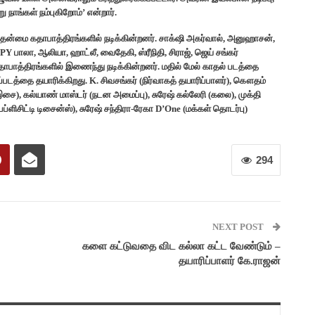
ு நாங்கள் நம்புகிறோம்’ என்றார்.
 முதன்மை கதாபாத்திரங்களில் நடிக்கின்றனர். சாக்‌ஷி அகர்வால், அனுஹாசன்,
், KPY பாலா, ஆலியா, ஹாட்லீ, வைதேகி, ஸ்ரீநிதி, சிராஜ், ஜெய் சங்கர்
 கதாபாத்திரங்களில் இணைந்து நடிக்கின்றனர். மதில் மேல் காதல் படத்தை
படத்தை தயாரிக்கிறது. K. சிவசங்கர் (நிர்வாகத் தயாரிப்பாளர்), கௌதம்
(இசை), கல்யாண் மாஸ்டர் (நடன அமைப்பு), சுரேஷ் கல்லேரி (கலை), முக்தி
்ளிசிட்டி டிசைன்ஸ்), சுரேஷ் சந்திரா-ரேகா D’One (மக்கள் தொடர்பு)
294
NEXT POST
களை கட்டுவதை விட கல்லா கட்ட வேண்டும் –
தயாரிப்பாளர் கே.ராஜன்