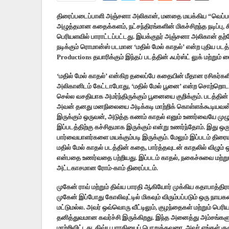
திரைப்படைப்பாளி அஞ்சனா அலிகான், மனதை மயக்கிய “வெப்பம்” 
அழுத்தமான கதைக்களம், நட்சந்திரங்களின் மிகச்சிறந்த நடிப்பு, 
பெரியளவில் பாராட்டப்பட்டது. இயக்குநர் அஞ்சனா அலிகான் தற்
நடிக்கும் ரொமான்ஸ் படமான ‘மதில் மேல் காதல்’ என்ற புதிய படத
Productions தயாரிக்கும் இந்தப் படத்தின் ஃபர்ஸ்ட் லுக் மற்றும்
‘மதில் மேல் காதல்’ என்கிற தலைப்பே கதையின் மீதான ரசிகர்கள
அலிகானிடம் கேட்டாபோது, ‘மதில் மேல் பூனை’ என்ற சொற்றொடர் எ
செல்ல வசதியாக அமர்ந்திருக்கும் பூனையை குறிக்கும். படத
அவன் தனது மனநிலையை அடிக்கடி மாற்றிக் கொள்ளக்கூடியவன்
இருக்கும் ஒருவன், அடுத்த கணம் காதல் எனும் உணர்வையே முழ
இப்படத்திற்கு கச்சிதமாக இருக்கும் என்று உணர்ந்தோம். இது 
பார்வையாளர்களை மயக்கும்படி இருக்கும். மேலும் இப்படம் திரை
மதில் மேல் காதல் படத்தின் கதை, பார்த்தவுடன் காதலில் விழு
என்பதை உணர்வதை பற்றியது. இப்படம் காதல், நகைச்சுவை மற்
அட்டகாசமான ரோம்-காம் திரைப்படம்.
முகேன் ராவ் மற்றும் திவ்ய பாரதி ஆகியோர் முக்கிய கதாபாத்திர
முகேன் இப்போது கோலிவுட்டில் மிகவும் விரும்பப்படும் ஒரு நாயக
மட்டுமல்ல. அவர் ஒவ்வொரு வீட்டிலும், குழந்தைகள் மற்றும் பெரி
தனித்துவமான கவர்ச்சி இருக்கிறது. இந்த அனைத்து அம்சங்களு
மாற்றிவிட்டது. திவ்ய பாரதியைப் பொறுத்தவரை, அவர் எங்கள் குழ