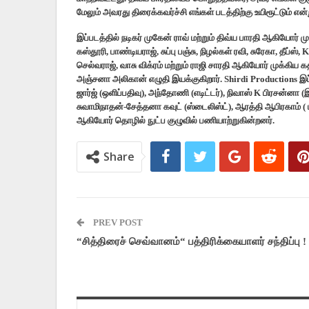
மேலும் அவரது திரைக்கவர்ச்சி எங்கள் படத்திற்கு உயிரூட்டும் என்ற
இப்படத்தில் நடிகர் முகேன் ராவ் மற்றும் திவ்ய பாரதி ஆகியோர்
கஸ்தூரி, பாண்டியராஜ், சுப்பு பஞ்சு, நிழல்கள் ரவி, சுரேகா, தீப்ஸ
செல்வராஜ், வாசு விக்ரம் மற்றும் ராஜி சாரதி ஆகியோர் முக்கிய
அஞ்சனா அலிகான் எழுதி இயக்குகிறார். Shirdi Productions இப்
ஜார்ஜ் (ஒளிப்பதிவு), அந்தோணி (எடிட்டர்), நிவாஸ் K பிரசன்னா 
சுவாமிநாதன்-சேத்தனா கவுட் (ஸ்டைலிஸ்ட்), ஆரத்தி ஆபிரகாம் ( பப
ஆகியோர் தொழில் நுட்ப குழுவில் பணியாற்றுகின்றனர்.
Share
PREV POST
“சித்திரைச் செவ்வானம்“ பத்திரிக்கையாளர் சந்திப்பு !