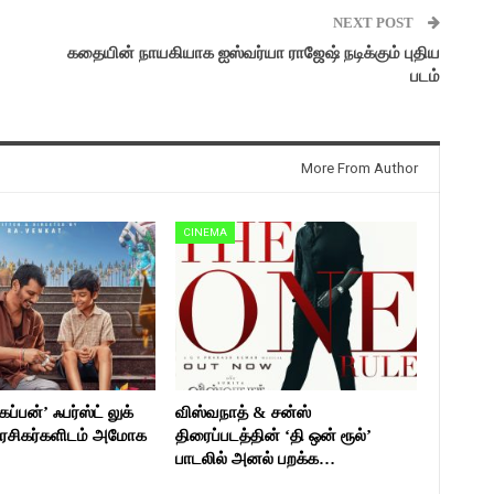
NEXT POST
கதையின் நாயகியாக ஐஸ்வர்யா ராஜேஷ் நடிக்கும் புதிய
படம்
More From Author
CINEMA
ப்பன்’ ஃபர்ஸ்ட் லுக்
விஸ்வநாத் & சன்ஸ்
ரசிகர்களிடம் அமோக
திரைப்படத்தின் ‘தி ஒன் ரூல்’
பாடலில் அனல் பறக்க…