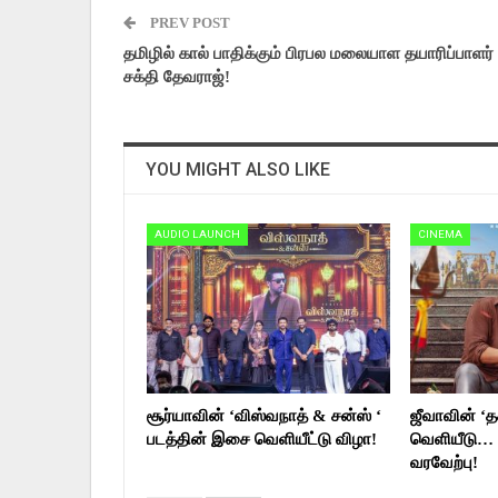
PREV POST
தமிழில் கால் பாதிக்கும் பிரபல மலையாள தயாரிப்பாளர்
சக்தி தேவராஜ்!
YOU MIGHT ALSO LIKE
AUDIO LAUNCH
CINEMA
சூர்யாவின் ‘விஸ்வநாத் & சன்ஸ் ‘
ஜீவாவின் ‘தக
படத்தின் இசை வெளியீட்டு விழா!
வெளியீடு… 
வரவேற்பு!