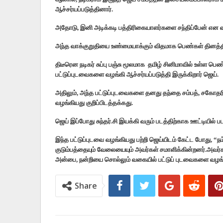
ஆச்சர்யப்படுத்தினார்.
அதோடு, இனி அடிக்கடி பத்திரிகையாளர்களை சந்திப்பேன் என வாக
அந்த வாக்குறுதியை உண்மையாக்கும் விதமாக பெண்கள் தினத்தில் 
திடீரென நடிகர் சுப்பு பஞ்சு மூலமாக தமிழ் சினிமாவில் உள்
பட்டுப்புடவைகளை வழங்கி ஆச்சர்யப்படுத்தி இருக்கிறார் ஜெய்.
அதிலும், அந்த பட்டுப்புடவைகளை தனது தந்தை சம்பத், சகோத
வழங்கியது குறிப்பிடத்தக்கது.
ஜெய் இப்போது சுந்தர்.சி இயக்கி வரும் படத்திற்காக ஊட்டியில் படப்
இந்த பட்டுப்புடவை வழங்கியது பற்றி ஜெய்யிடம் கேட்ட போது, “நம
குடும்பத்தையும் வேலையையும் அவர்கள் சமாளிக்கின்றனர்.அவ
அன்பை, நன்றியை சொல்லும் வகையில் பட்டுப் புடவைகளை வழங்க
Share