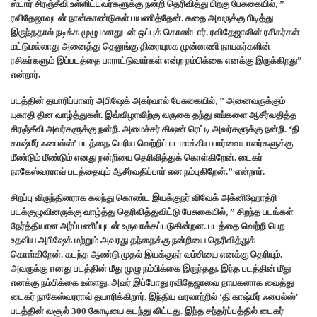
ஸ்டார் சிரஞ்சீவி உள்ளிட்டவர்களுக்கு நன்றி தெரிவித்து பிறகு பேசுகையில், ”
ரவிதேஜாவுடன் நான்காண்டுகள் பயணித்தேன். கதை அவருக்கு பிடித்து
இருந்ததால் நடிக்க முழு மனதுடன் ஒப்புக் கொண்டார். ரவிதேஜாவின் ரசிகர்கள்
மட்டுமல்லாது அனைத்து தெலுங்கு திரையுலக முன்னணி நாயகர்களின்
ரசிகர்களும் இப்படத்தை பாராட்டுவார்கள் என்ற நம்பிக்கை எனக்கு இருக்கிறது”
என்றார்.
படத்தின் தயாரிப்பாளர் அபிஷேக் அகர்வால் பேசுகையில், ” அனைவருக்கும்
யுகாதி தின வாழ்த்துகள். இவ்விழாவிற்கு வருகை தந்து எங்களை ஆசீர்வதித்த
சிரஞ்சீவி அவர்களுக்கு நன்றி. அமைச்சர் கிஷன் ரெட்டி அவர்களுக்கு நன்றி. ‘தி
காஷ்மீர் ஃபைல்ஸ்’ படத்தை பெரிய வெற்றிப் படமாக்கிய பார்வையாளர்களுக்கு
மீண்டும் மீண்டும் எனது நன்றியை தெரிவித்துக் கொள்கிறேன். டைகர்
நாகேஸ்வரராவ் படத்தையும் ஆசீர்வதிப்பார் என நம்புகிறேன்.” என்றார்.
சிறப்பு விருந்தினராக கலந்து கொண்ட இயக்குநர் விவேக் அக்னிஹோத்ரி
படக்குழுவினருக்கு வாழ்த்து தெரிவித்துவிட்டு பேசுகையில், ” சிறந்த படங்கள்
நேர்த்தியான அர்ப்பணிப்புடன் உருவாக்கப்படுகின்றன. படத்தை வெற்றி பெற
உதவிய அபிஷேக் மற்றும் அவரது தந்தைக்கு நன்றியை தெரிவித்துக்
கொள்கிறேன். கடந்த ஆண்டு முதல் இயக்குநர் வம்சியை எனக்கு தெரியும்.
அவருக்கு எனது படத்தின் மீது முழு நம்பிக்கை இருந்தது. இந்த படத்தின் மீது
எனக்கு நம்பிக்கை உள்ளது. அவர் இப்போது ரவிதேஜாவை நாயகனாக வைத்து
டைகர் நாகேஸ்வரராவ் தயாரிக்கிறார். இந்திய வரலாற்றில் ‘தி காஷ்மீர் ஃபைல்ஸ்’
படத்தின் வசூல் 300 கோடியை கடந்து விட்டது. இந்த சந்தர்ப்பத்தில் டைகர்