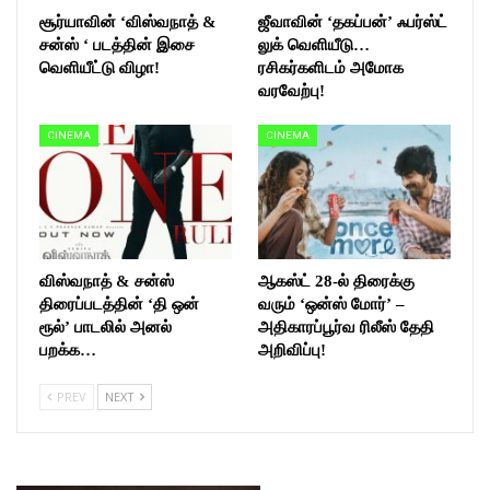
சூர்யாவின் ‘விஸ்வநாத் &
ஜீவாவின் ‘தகப்பன்’ ஃபர்ஸ்ட்
சன்ஸ் ‘ படத்தின் இசை
லுக் வெளியீடு…
வெளியீட்டு விழா!
ரசிகர்களிடம் அமோக
வரவேற்பு!
CINEMA
CINEMA
விஸ்வநாத் & சன்ஸ்
ஆகஸ்ட் 28-ல் திரைக்கு
திரைப்படத்தின் ‘தி ஒன்
வரும் ‘ஒன்ஸ் மோர்’ –
ரூல்’ பாடலில் அனல்
அதிகாரப்பூர்வ ரிலீஸ் தேதி
பறக்க…
அறிவிப்பு!
PREV
NEXT