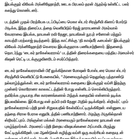
இயக்குநர் விவேக் அக்னிஹோத்ரி, ஊடக பிரபலம் தரன் ஆதர்ஷ் உள்ளிட்ட பலர்
கலந்து கொண்டனர்.
படத்தின் முதல் பிரத்யேக படப்பிடிப்பை மெகா ஸ்டார் சிரஞ்சீவி கிளாப் போர்டு
அடிக்க, இந்த திரைப்படத்தை வெளியிடும் தேஜ் நாராயணன் அகர்வால்
கேமராவை இயக்க, நாயகன் ரவி தேஜா, நாயகிகள் நூபுர் சனோன் மற்றும்
காயத்ரி பரத்வாஜ் நடித்தனர். இந்த காட்சிக்கு ‘தி காஷ்மீர் ஃபைல்ஸ்’ இயக்குநர்
விவேக் அக்னிஹோத்ரி கௌரவ இயக்குநராக பணியாற்றினார். இதனைத்
தொடர்ந்து ‘டைகர் நாகேஸ்வரராவ்’ படத்தின் திரைக்கதையை மத்திய அமைச்சர்
கிஷன் ரெட்டி படக்குழுவினரிடம் சமர்ப்பித்தார்.
டைகர் நாகேஸ்வரராவின் பிரீ லுக்கிற்கான மோஷன் போஸ்டரை மெகா ஸ்டார்
சிரஞ்சீவி வெளியிட்டு பேசுகையில், ”அனைவருக்கும் தெலுங்கு புத்தாண்டு
நல்வாழ்த்துக்கள். டைகர் நாகேஸ்வரராவ் கதையை இயக்குநர் வம்சி இதற்கு
முன்னர் கொரோனா காலகட்டத்தின் போது என்னிடம் சொல்லியிருந்தார்.
தவிர்க்க முடியாத சில காரணங்களால் அந்தக் கதையில் என்னால் நடிக்க
இயலவில்லை. இப்போது என் தம்பி ரவி தேஜா அதில் நடிக்கிறார். ஸ்டூவர்ட் புரம்
நாகேஸ்வரராவ் பற்றி நான் சிறுவயதில் கேள்விப்பட்டிருக்கிறேன். என்னுடைய
தந்தை சிரால பேரால எனுமிடத்தில் பணியாற்றினார். அதற்கு அருகில்தான்
ஸ்டூவர்ட்புரம். அங்குள்ள மக்கள் அனைவரும் நாகேஸ்வரரை நாயகன் என
புகழ்ந்தார்கள். அவரைப் பற்றி நிறைய விஷயங்களை அப்பாவிடமிருந்து
கேட்டிருக்கிறேன். பல ஆண்டுகள் கழித்து வம்சி ஒரு கமர்சியல் கதையுடன்
என்னை சந்தித்தார். அவரிடம் ரவி தேஜா இந்தக்கதையில் நடிப்பது நல்லது.