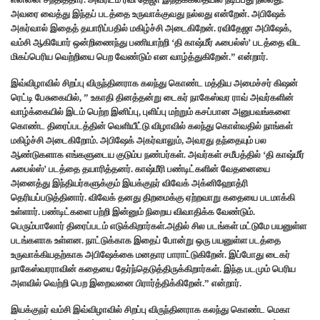
அவரை வைத்து இந்தப் படத்தை உருவாக்குவது நல்லது என்றேன். அபிஷேக்
அகர்வால் இதைத் தயாரிப்பதில் மகிழ்ச்சி அடைகிறேன். ரவிதேஜா அபிஷேக்,
வம்சி ஆகியோர் ஒன்றிணைந்து பணியாற்றி ‘தி காஷ்மீர் ஃபைல்ஸ்’ படத்தை விட
மிகப்பெரிய வெற்றியை பெற வேண்டும் என வாழ்த்துகிறேன்.” என்றார்.
இவ்விழாவில் சிறப்பு விருந்தினராக கலந்து கொண்ட மத்திய அமைச்சர் கிஷன்
ரெட்டி பேசுகையில், ” உகாதி தினத்தன்று டைகர் நாகேஸ்வர ராவ் அவர்களின்
வாழ்க்கையில் இடம் பெற்ற இனிப்பு, புளிப்பு மற்றும் கசப்பான அனுபவங்களை
கொண்ட திரைப்படத்தின் வெளியீட்டு விழாவில் கலந்து கொள்வதில் நாங்கள்
மகிழ்ச்சி அடைகிறோம். அபிஷேக் அகர்வாலும், அவரது தந்தையும் பல
ஆண்டுகளாக எங்களுடைய குடும்ப நண்பர்கள். அவர்கள் சமீபத்தில் ‘தி காஷ்மீர்
ஃபைல்ஸ்’ படத்தை தயாரித்தனர். காஷ்மீரி பண்டிட்களின் வேதனையை
அனைத்து இந்தியர்களுக்கும் இயக்குநர் விவேக் அக்னிஹோத்ரி
தெரியப்படுத்தினார். விவேக் தனது திறமைக்கு ஏற்றவாறு கதையை படமாக்கி
உள்ளார். பண்டிட்களை பற்றி இன்னும் நிறைய விவாதிக்க வேண்டும்.
பெரும்பாலோர் திரைப்படம் எடுக்கிறார்கள்.அதில் சில படங்கள் மட்டுமே பயனுள்ள
படங்களாக உள்ளன. நாட்டுக்காக இதைப் போன்று ஒரு பயனுள்ள படத்தை
உருவாக்கியதற்காக அபிஷேக்கை மனதார பாராட்டுகிறேன். இப்போது டைகர்
நாகேஸ்வரராவின் கதையை தேர்ந்தெடுத்திருக்கிறார்கள். இந்த படமும் பெரிய
அளவில் வெற்றி பெற இறைவனை பிரார்த்திக்கிறேன்.” என்றார்.
இயக்குநர் வம்சி இவ்விழாவில் சிறப்பு விருந்தினராக கலந்து கொண்ட மெகா