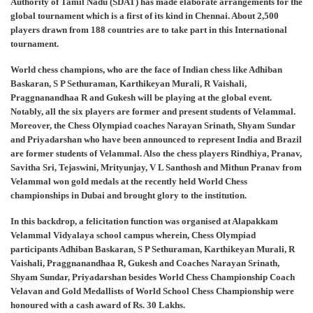
Authority of Tamil Nadu (SDAT) has made elaborate arrangements for the
global tournament which is a first of its kind in Chennai. About 2,500
players drawn from 188 countries are to take part in this International
tournament.
World chess champions, who are the face of Indian chess like Adhiban
Baskaran, S P Sethuraman, Karthikeyan Murali, R Vaishali,
Praggnanandhaa R and Gukesh will be playing at the global event.
Notably, all the six players are former and present students of Velammal.
Moreover, the Chess Olympiad coaches Narayan Srinath, Shyam Sundar
and Priyadarshan who have been announced to represent India and Brazil
are former students of Velammal. Also the chess players Rindhiya, Pranav,
Savitha Sri, Tejaswini, Mrityunjay, V L Santhosh and Mithun Pranav from
Velammal won gold medals at the recently held World Chess
championships in Dubai and brought glory to the institution.
In this backdrop, a felicitation function was organised at Alapakkam
Velammal Vidyalaya school campus wherein, Chess Olympiad
participants Adhiban Baskaran, S P Sethuraman, Karthikeyan Murali, R
Vaishali, Praggnanandhaa R, Gukesh and Coaches Narayan Srinath,
Shyam Sundar, Priyadarshan besides World Chess Championship Coach
Velavan and Gold Medallists of World School Chess Championship were
honoured with a cash award of Rs. 30 Lakhs.