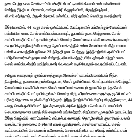
நடைபெற்ற உலக செஸ் சாம்பியன்ஷிப் போட்டிகளில் வேலம்மாள் பள்ளியைச்
சேர்ந்த ரிந்தியா, பிரணவ், சவிதா ஸ்ரீ, தேஜஸ்வினி, மிருத்தியுஞ்சய்,
வி.எல்.சந்தோஷ், மிதுன் பிரணவ் உள்ளிட்ட வீரர் தங்கம் வென்று அசத்தினர்.
இந்நிலையில், 44–வது செஸ் ஒலிம்பியாட் போட்டிகளில் பங்கேற்கும் வேலம்மாள்
பள்ளியின் உலக செஸ் சாம்பியன்களையும், துபாயில் நடைபெற்ற உலக செஸ்
சாம்பியன்ஷிப் போட்டிகளில் தங்கம் வென்ற வேலம்மாள் பள்ளி மாணவர்களையும்
கவுரவிக்கும் நிகழ்ச்சியானது ஆலப்பாக்கத்தில் உள்ள வேலம்மாள் வித்யாலயா
பள்ளி வளாகத்தில் ஜூலை 25-ந்தேதி நடைபெற்றது. இந்நிகழ்வில் ஒலிம்பியாட்
பயிற்சியாளர்கள் நாராயண் ஸ்ரீநாத், ஷியாம் சுந்தர், பிரியதர்ஷன் மற்றும் உலக
செஸ் சாம்பியன்ஷிப் பயிற்சியாளர் வேலவன் ஆகியோரும் கவுரவிக்கப்பட்டனர்.
தமிழக சுகாதாரத் குடும்பநலத்துறை அமைச்சர் மா.சுப்பிரமணியன் இந்த
நிகழ்சிக்கு தலைமை தாங்கியதுடன், செஸ் ஒலிம்பியாட் போட்டிகளில் பங்கேற்கும்
வேலம்மாள் பள்ளியின் உலக செஸ் சாம்பியன்களையும் துபாயில் நடந்த செஸ்
சாம்பியன்ஷிப் போட்டியில் தங்கம் வென்ற வீரர், வீராங்கனைகளுக்கு ரூ.30 லட்சம்
பரிசுத் தொகை வழங்கி சிறப்பித்தார். இந்த நிகழ்ச்சியில் சிறப்பு விருந்தினராக, 44
–வது செஸ் ஒலிம்பியாட் இயக்குனரும், அகில இந்திய செஸ் கூட்டமைப்பின்
செயலாளருமான பாரத் சிங் சவுகான் பங்கேற்றார். சிறப்பான முறையில் நடைபெற்ற
இந்த நிகழ்வில், காரம்பாக்கம் எம்.எல்.ஏ.கணபதி, தொழிலதிபர் குமரவேல், பவன்
சைபர்டாக் தலைமை அதிகாரி மைக் முரளிதரன், சென்னை மாவட்ட செஸ்
கூட்டமைப்பின் செயலாளர் கணேசன், செஸ் பயிற்சியாளர் ரமேஷ் உள்ளிட்ட பலர்
கலந்து கொண்டனர். வேலம்மாள் கல்விக் குழுமத்தின் தாளாளர்