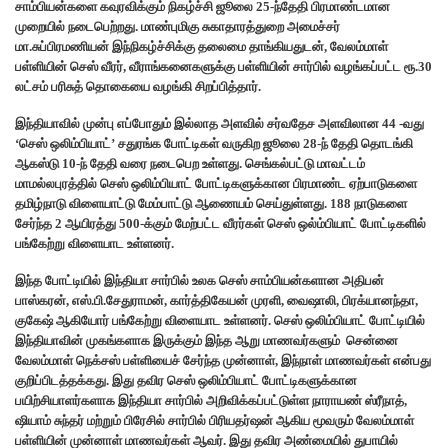
சாம்பியன்களை கவுரவிக்கும் நிகழ்ச்சி ஜூலை 25-ந்தேதி பிரமாண்டமான
முறையில் நடைபெற்றது. மாண்புமிகு சுகாதாரத்துறை அமைச்சர்
மா.சுப்பிரமணியன் இந்நிகழ்ச்சிக்கு தலைமை தாங்கியதுடன், வேலம்மாள்
பள்ளியின் செஸ் வீரர், வீராங்கனைகளுக்கு பள்ளியின் சார்பில் வழங்கப்பட்ட ரூ.30
லட்சம் பரிசுத் தொகையை வழங்கி சிறப்பித்தார்.
இந்தியாவில் முன்பு எப்போதும் இல்லாத அளவில் சர்வதேச அளவிலான 44 -வது
‘செஸ் ஒலிம்பியாட்’ சதுரங்க போட்டிகள் வருகிற ஜூலை 28-ந் தேதி தொடங்கி
ஆகஸ்டு 10-ந் தேதி வரை நடைபெற உள்ளது. செங்கல்பட்டு மாவட்டம்
மாமல்லபுரத்தில் செஸ் ஒலிம்பியாட் போட்டிகளுக்கான பிரமாண்ட ஏற்பாடுகளை
தமிழ்நாடு விளையாட்டு மேம்பாட்டு ஆணையம் செய்துள்ளது. 188 நாடுகளை
சேர்ந்த 2 ஆயிரத்து 500-க்கும் மேற்பட்ட வீரர்கள் செஸ் ஒல்ம்பியாட் போட்டிகளில்
பங்கேற்று விளையாட உள்ளனர்.
இந்த போட்டியில் இந்தியா சார்பில் உலக செஸ் சாம்பியன்களான அதிபன்
பாஸ்கரன், எஸ்.பி.சேதுராமன், கார்த்திகேயன் முரளி, வைஷாலி, பிரக்யானந்தா,
குகேஷ் ஆகியோர் பங்கேற்று விளையாட உள்ளனர். செஸ் ஒலிம்பியாட் போட்டியில்
இந்தியாவின் முகங்களாக இருக்கும் இந்த ஆறு மாணவர்களும் சென்னை
வேலம்மாள் நெக்சஸ் பள்ளியைச் சேர்ந்த முன்னாள், இந்நாள் மாணவர்கள் என்பது
குறிப்பிடத்தக்கது. இது தவிர செஸ் ஒலிம்பியாட் போட்டிகளுக்கான
பயிற்சியாளர்களாக இந்தியா சார்பில் அறிவிக்கப்பட்டுள்ள நாராயண் ஸ்ரீநாத்,
ஷியாம் சுந்தர் மற்றும் பிரேசில் சார்பில் பிரியதர்ஷன் ஆகிய மூவரும் வேலம்மாள்
பள்ளியின் முன்னாள் மாணவர்கள் ஆவர். இது தவிர அண்மையில் துபாயில்