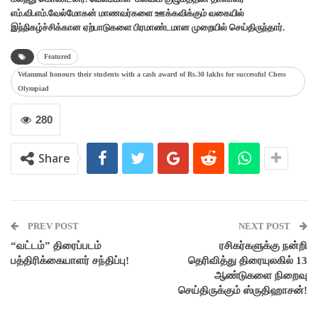
எம்.வி.எம்.வேல்மோகன் மாணவர்களை ஊக்கவிக்கும் வகையில்
இந்நிகழ்ச்சிக்கான ஏற்பாடுகளை பிரமாண்டமான முறையில் செய்திருந்தார்.
Featured
Velammal honours their students with a cash award of Rs.30 lakhs for successful Chess
Olympiad
280
Share
PREV POST
NEXT POST
“வட்டம்” திரைப்படம்
ரசிகர்களுக்கு நன்றி
பத்திரிக்கையாளர் சந்திப்பு!
தெரிவித்து திரையுலகில் 13
ஆண்டுகளை நிறைவு
செய்திருக்கும் ஸ்ருதிஹாசன்!