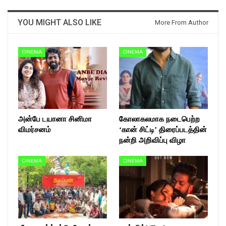
YOU MIGHT ALSO LIKE
More From Author
CINEMA
CINEMA
அன்பே டயானா சினிமா
கோலாகலமாக நடைபெற்ற
விமர்சனம்
‘கான் சிட்டி’ திரைப்படத்தின்
நன்றி அறிவிப்பு விழா
CINEMA
CINEMA