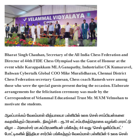
Bharat Singh Chauhan, Secretary of the All India Chess Federation and
Director of 44th FIDE Chess Olympiad was the Guest of Honour at the
event while Karappakkam MLA Ganapathy, Industrialist CK Kumaravel,
Bahwan Cybertalk Global COO Mike Muralidharan, Chennai District
Chess Federation secretary Ganesan, Chess coach Ramesh were among
those who were the special guests present during the occasion. Elaborate
arrangements for the felicitation ceremony was made by the
Correspondent of Velammal Educational Trust Mr. M.V.M Velmohan to
motivate the students.
ஆலப்பாக்கம் வேலம்மாள் வித்யாலயா பள்ளியில் உலக செஸ் சாம்பியன்களை
கவுரவிக்கும் பிரமாண்ட நிகழ்ச்சி – ரூ.30 லட்சம்பரிசுத்தொகை வழங்கி பாராட்டு
விழா – அமைச்சர் மா.சுப்பிரமணியன் பங்கேற்பு 44-வது ‘செஸ் ஒலிம்பியாட்’
போட்டிகளில் இந்தியா சார்பில் பங்கேற்கும் வேலம்மாள் பள்ளியின் 6 உலக செஸ்