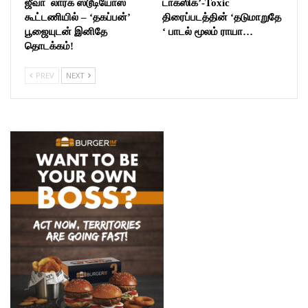
ஜீவா லார்க் ஸ்டூடியோஸ்
டாக்ஸிக்’-Toxic
கூட்டணியில் – ‘தகப்பன்’
திரைப்படத்தின் ‘தடுமாறுதே
பூஜையுடன் இனிதே
‘ பாடல் மூலம் ராயா…
தொடக்கம்!
PREV
NEXT