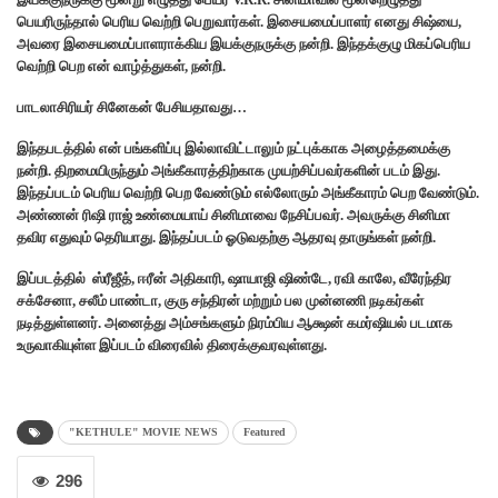
பெயரிருந்தால் பெரிய வெற்றி பெறுவார்கள். இசையமைப்பாளர் எனது சிஷ்யை,
அவரை இசையமைப்பாளராக்கிய இயக்குநருக்கு நன்றி. இந்தக்குழு மிகப்பெரிய
வெற்றி பெற என் வாழ்த்துகள், நன்றி.
பாடலாசிரியர் சினேகன் பேசியதாவது…
இந்தபடத்தில் என் பங்களிப்பு இல்லாவிட்டாலும் நட்புக்காக அழைத்தமைக்கு
நன்றி. திறமையிருந்தும் அங்கீகாரத்திற்காக முயற்சிப்பவர்களின் படம் இது.
இந்தப்படம் பெரிய வெற்றி பெற வேண்டும் எல்லோரும் அங்கீகாரம் பெற வேண்டும்.
அண்ணன் ரிஷி ராஜ் உண்மையாய் சினிமாவை நேசிப்பவர். அவருக்கு சினிமா
தவிர எதுவும் தெரியாது. இந்தப்படம் ஓடுவதற்கு ஆதரவு தாருங்கள் நன்றி.
இப்படத்தில் ஸ்ரீஜீத், ஈரீன் அதிகாரி, ஷாயாஜி ஷிண்டே, ரவி காலே, வீரேந்திர
சக்சேனா, சலீம் பாண்டா, குரு சந்திரன் மற்றும் பல முன்னணி நடிகர்கள்
நடித்துள்ளனர். அனைத்து அம்சங்களும் நிரம்பிய ஆக்ஷன் கமர்ஷியல் படமாக
உருவாகியுள்ள இப்படம் விரைவில் திரைக்குவரவுள்ளது.
"KETHULE" MOVIE NEWS
Featured
296