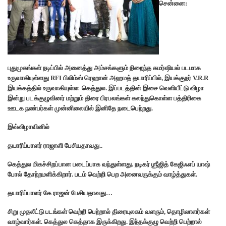
சென்னை:
புதுமுகங்கள் நடிப்பில் அனைத்து அம்சங்களும் நிறைந்த கமர்ஷியல் படமாக
உருவாகியுள்ளது RFI பிலிம்ஸ் ரெஹான் அஹமத் தயாரிப்பில், இயக்குநர் V.R.R
இயக்கத்தில் உருவாகியுள்ள கெத்துல. இப்படத்தின் இசை வெளியீட்டு விழா
இன்று படக்குழுவினர் மற்றும் திரை பிரபலங்கள் கலந்துகொள்ள பத்திரிகை
ஊடக நண்பர்கள் முன்னிலையில் இனிதே நடைபெற்றது.
இவ்விழாவினில்
தயாரிப்பாளர் ராஜாளி பேசியதாவது..
கெத்துல மிகச்சிறப்பான படைப்பாக வந்துள்ளது. நடிகர் ஶ்ரீஜித் கேஜிஃஎப் யாஷ்
போல் தோற்றமளிக்கிறார். படம் வெற்றி பெற அனைவருக்கும் வாழ்த்துகள்.
தயாரிப்பாளர் கே ராஜன் பேசியதாவது…
சிறு முதலீட்டு படங்கள் வெற்றி பெற்றால் திரையுலகம் வளரும், தொழிலாளர்கள்
வாழ்வார்கள். கெத்துல கெத்தாக இருக்கிறது. இந்தக்குழு வெற்றி பெற்றால்