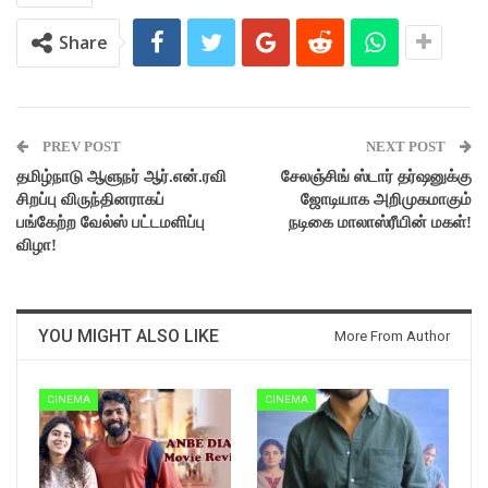
Share
PREV POST
NEXT POST
தமிழ்நாடு ஆளுநர் ஆர்.என்.ரவி
சேலஞ்சிங் ஸ்டார் தர்ஷனுக்கு
சிறப்பு விருந்தினராகப்
ஜோடியாக அறிமுகமாகும்
பங்கேற்ற வேல்ஸ் பட்டமளிப்பு
நடிகை மாலாஸ்ரீயின் மகள்!
விழா!
YOU MIGHT ALSO LIKE
More From Author
CINEMA
CINEMA