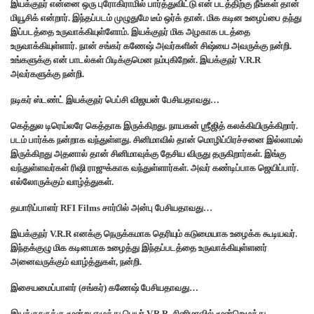
இயக்குநர் என்னை ஒரு புரோகிராமில் பார்த்துவிட்டு என் படத்திற்கு நீங்கள் தான்
மியூசிக் என்றார். இந்தப்படம் முழுதுமே டீம் ஒர்க் தான். மிக கடின உழைப்பை தந்து
இப்படத்தை உருவாக்கியுள்ளோம். இயக்குநர் மிக அழகாக படத்தை
உருவாக்கியுள்ளார். நான் சங்கர் கணேஷ் அவர்களின் சிஷ்யை அவருக்கு நன்றி.
உங்களுக்கு என் பாடல்கள் பிடிக்குமென நம்புகிறேன். இயக்குநர் V.R.R
அவர்களுக்கு நன்றி.
நடிகர் ஸ்டண்ட் இயக்குநர் பெப்சி விஜயன் பேசியதாவது…
கெத்துல டிரெய்லரே கெத்தாக இருக்கிறது. நாயகன் ஶ்ரீஜித் கலக்கியிருக்கிறார்.
படம் பார்க்க நன்றாக வந்துள்ளது. சினிமாவில் தான் மொழிப்பிரச்சனை இல்லாமல்
இருக்கிறது அதனால் தான் சினிமாவுக்கு தேசிய விருது தருகிறார்கள். இங்கு
வந்துள்ளவர்கள் ரிஷி ராஜுக்காக வந்துள்ளார்கள். அவர் கண்டிப்பாக ஜெயிப்பார்.
எல்லோருக்கும் வாழ்த்துகள்.
தயாரிப்பாளர் RFI Films சார்பில் அன்பு பேசியதாவது…
இயக்குநர் V.R.R எனக்கு நெருக்கமாக தெரியும் கடுமையாக உழைக்க கூடியவர்.
இந்தக்குழு மிக கடினமாக உழைத்து இந்தப்படத்தை உருவாக்கியுள்ளனர்
அனைவருக்கும் வாழ்த்துகள், நன்றி.
இசையமைப்பாளர் (சங்கர்) கணேஷ் பேசியதாவது…
இயக்குநருக்கு மூன்று எழுத்து பெயர் V.R.R. சினிமாவில் மூன்றெழுத்து