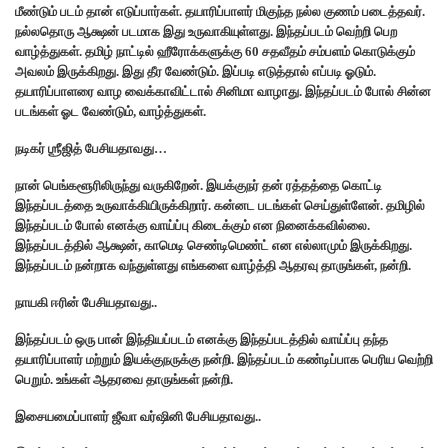
மீண்டும் படம் தான் எடுப்பார்கள். தயாரிப்பாளர் மிகுந்த நல்ல குணம் படைத்தவர்.
நல்லதொரு ஆக்ஷன் படமாக இது உருவாகியுள்ளது. இந்தப்படம் வெற்றி பெற
வாழ்த்துகள். தமிழ் நாட்டில் ஹீரோக்களுக்கு 60 சதவீதம் சம்பளம் கொடுக்கும்
அவலம் இருக்கிறது. இது தீர வேண்டும். இப்படி எடுத்தால் எப்படி ஓடும்.
தயாரிப்பாளரை வாழ வைக்காவிட்டால் சினிமா வாழாது. இந்தப்படம் போல் சின்ன
படங்கள் ஓட வேண்டும், வாழ்த்துகள்.
நடிகர் ஶ்ரீஜித் பேசியதாவது…
நான் பெங்களூரிலிருந்து வருகிறேன். இயக்குநர் தன் ரத்தத்தை கொட்டி
இந்தப்படத்தை உருவாக்கியிருக்கிறார். கன்னட படங்கள் செய்துள்ளேன். தமிழில்
இந்தப்படம் போல் எனக்கு வாய்ப்பு கிடைக்கும் என நினைக்கவில்லை.
இந்தப்படத்தில் ஆக்ஷன், காமெடி செண்டிமெண்ட் என எல்லாமும் இருக்கிறது.
இந்தப்படம் நன்றாக வந்துள்ளது எங்களை வாழ்த்தி ஆதரவு தாருங்கள், நன்றி.
நாயகி ஈரின் பேசியதாவது..
இந்தப்படம் ஒரு பான் இந்தியப்படம் எனக்கு இந்தப்படத்தில் வாய்ப்பு தந்த
தயாரிப்பாளர் மற்றும் இயக்குநருக்கு நன்றி. இந்தப்படம் கண்டிப்பாக பெரிய வெற்றி
பெறும். உங்கள் ஆதரவை தாருங்கள் நன்றி.
இசையமைப்பாளர் ஜீவா வர்ஷினி பேசியதாவது..