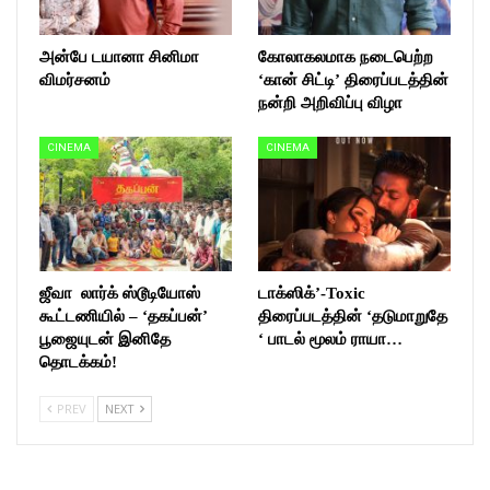
அன்பே டயானா சினிமா
கோலாகலமாக நடைபெற்ற
விமர்சனம்
‘கான் சிட்டி’ திரைப்படத்தின்
நன்றி அறிவிப்பு விழா
CINEMA
CINEMA
ஜீவா லார்க் ஸ்டூடியோஸ்
டாக்ஸிக்’-Toxic
கூட்டணியில் – ‘தகப்பன்’
திரைப்படத்தின் ‘தடுமாறுதே
பூஜையுடன் இனிதே
‘ பாடல் மூலம் ராயா…
தொடக்கம்!
PREV
NEXT