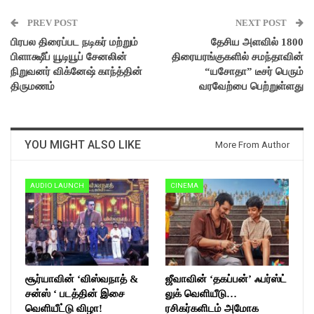
PREV POST
NEXT POST
பிரபல திரைப்பட நடிகர் மற்றும்
தேசிய அளவில் 1800
பிளாக்ஷீப் யூடியூப் சேனலின்
திரையரங்குகளில் சமந்தாவின்
நிறுவனர் விக்னேஷ் காந்த்தின்
“யசோதா” டீசர் பெரும்
திருமணம்
வரவேற்பை பெற்றுள்ளது
YOU MIGHT ALSO LIKE
More From Author
AUDIO LAUNCH
CINEMA
சூர்யாவின் ‘விஸ்வநாத் &
ஜீவாவின் ‘தகப்பன்’ ஃபர்ஸ்ட்
சன்ஸ் ‘ படத்தின் இசை
லுக் வெளியீடு…
வெளியீட்டு விழா!
ரசிகர்களிடம் அமோக