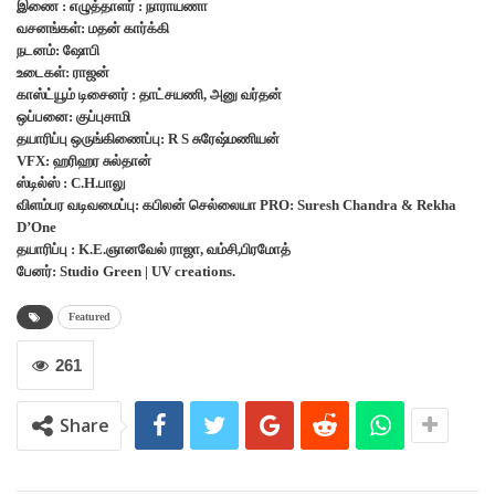
இணை : எழுத்தாளர் : நாராயணா
வசனங்கள்: மதன் கார்க்கி
நடனம்: ஷோபி
உடைகள்: ராஜன்
காஸ்ட்யூம் டிசைனர் : தாட்சயணி, அனு வர்தன்
ஒப்பனை: குப்புசாமி
தயாரிப்பு ஒருங்கிணைப்பு: R S சுரேஷ்மணியன்
VFX: ஹரிஹர சுல்தான்
ஸ்டில்ஸ் : C.H.பாலு
விளம்பர வடிவமைப்பு: கபிலன் செல்லையா PRO: Suresh Chandra & Rekha
D’One
தயாரிப்பு : K.E.ஞானவேல் ராஜா, வம்சி,பிரமோத்
பேனர்: Studio Green | UV creations.
Featured
261
Share