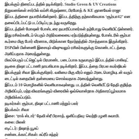
இயக்கும் திரைப்படத்தில் நடிக்கிறார். Studio Green & UV Creations
நிறுவனங்கள் சார்பில் வம்சி கிருஷ்ணா, பிரமோத் & KE ஞானவேல் ராஜா
இப்படத்தினை தயாரிக்கின்றனர். இப்படத்திற்கு தற்காலிகமாக ‘சூர்யா42’ என
தலைப்பிடப்பட்டு படப்பிடிப்பு நடந்து வருகிறது.
இப்படத்தின் மோஷன் போஸ்டரை தயாரிப்பாளர்கள் தற்போது வெளியிட்டுள்ளனர்.
இது ரசிகர்களிடம் பெரும் அதிர்வலையை ஏற்படுத்தியுள்ளது. போஸ்டரில் சூர்யா
கூர்மை மிகு போர் வீரனாக, மிடுக்கான தோற்றத்தில் அசத்தலாக இருக்கிறார்.
DSPயின் பின்னணி இசையும் விஷுவலும் ரசிகர்களுக்கு கொண்டாட்டத்தை
அளிப்பதாக அமைந்துள்ளது.
மிகப்பெரும் பட்ஜெட்டில் பிரமாண்ட படைப்பாக உருவாகும் இப்படத்தில் பாலிவுட்
நடிகை திஷா பட்டாணி நாயகியாக நடிக்கிறார். இப்படத்தை பிரபல கமர்ஷியல்
இயக்குநர் சிவா இயக்குகிறார். வலிமை மிகு வீரம் எனும் அடைமொழியுடன் வரும்
டைட்டில் கதையின் தன்மையை சொல்வதாக அமைந்துள்ளது.
இப்படம் 10 மொழிகளில் வெளியாகவுள்ளது. படத்தின் வெளியீட்டு தேதி குறித்த
அறிவிப்பும், மற்ற விவரங்களும் விரைவில் ஒவ்வொன்றாக அதிகாரப்பூர்வமாக
அறிவிக்கப்படும்.
நடிகர்கள்: சூர்யா, திஷா பட்டாணி மற்றும் பலர்
இயக்கம்: சிவா
இசை: ‘ராக் ஸ்டார்’ தேவி ஸ்ரீ பிரசாத். ஒளிப்பதிவு: வெற்றி பழனி சுவாமி.
கலை: மிலன்
எடிட்டர்: நிஷாத் யூசுப்
சண்டைக்காட்சிகள்: சுப்ரீம் சுந்தர்