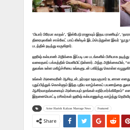
‘பியார் பிரேமா காதல்’, ‘இஸ்பேடு ராஜாவும் இதய ராணியும்’, ‘தா
திரையுலகின் சாக்லேட் பாய் லிஸ்டில் இடம்பெற்றுள்ள இவர் ‘நூறு 
படத்தில் நடித்து வருகிறார்.
ஹரிஷ் கல்யாண் அறிக்கை இப்படி பல படங்களில் பிசியாக நடித்
வலைதளப் பக்கத்தில் வெளியிட்டுள்ளார். அந்த அறிக்கையில்,
துவங்க உள்ள மகிழ்ச்சியை உங்களுடன் பகிர்ந்து கொள்ள எழுதுகி
உங்கள் அனைவரின் ஆசியுடன், நர்மதா உதயகுமார் உடனான எனது
புதுப்பித்துக் கொள்ளும் இந்த புதிய வாழ்க்கைப் பயணத்தை துவங்
ஆசிர்வாதங்களையும் அன்பையும் நாங்கள் எதிர்பார்க்கிறோம்” என 
இதனையொட்டி ரசிகர்கள் ஹரிஷ் கல்யாணுக்கு வாழ்த்து தெரிவித
Actor Harish Kalyan Marrage News
Featured
Share