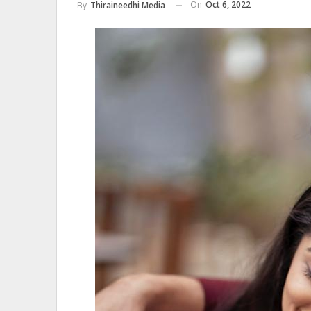
On
Oct 6, 2022
By
Thiraineedhi Media