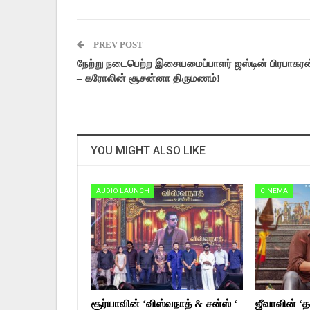
PREV POST
நேற்று நடைபெற்ற இசையமைப்பாளர் ஜஸ்டின் பிரபாகரன
– கரோலின் சூசன்னா திருமணம்!
YOU MIGHT ALSO LIKE
AUDIO LAUNCH
CINEMA
சூர்யாவின் ‘விஸ்வநாத் & சன்ஸ் ‘
ஜீவாவின் ‘தக