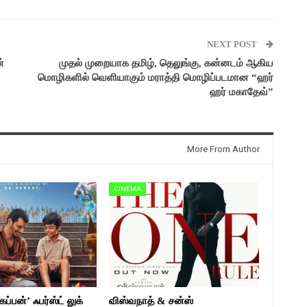
NEXT POST
்
முதல் முறையாக தமிழ், தெலுங்கு, கன்னடம் ஆகிய
மொழிகளில் வெளியாகும் மராத்தி மொழிப்படமான “ஹர்
ஹர் மகாதேவ்”
More From Author
CINEMA
ப்பன்’ ஃபர்ஸ்ட் லுக்
விஸ்வநாத் & சன்ஸ்