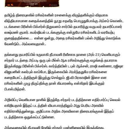
தமிழ்த் திரையுலகில் ரசிகர்களின் ரசனைக்கு விருந்தளிக்கும் விதமாக
வித்தியாசமான கதைக்களத்தில் நூறு சதவீத பொழுதுபோக்கு அம்சம் கொண்ட
படங்களை பிரின்ஸ் பிக்சர்ஸ் நிறுவனம் சார்பில் தயாரித்து வருபவர் தயாரிப்பாளர்
லக்ஷ்மண் குமார். கமர்ஷியல் படங்களுக்கு என்றுமே ரசிகர்களிடம் வரவேற்பு
குறைந்ததில்லை… என்ன ஒன்று, அதை ரசிகர்களின் பல்ஸ் அறிந்து கொடுக்க
வேண்டும்.. அவ்வளவுதான்..
தங்களது தயாரிப்பில் உருவாகி தீபாவளி ரிலீஸாக நாளை (அக்-21) வெளியாகும்
சர்தார் படத்தை அப்படி ஒரு புல் மீல்ஸ் ஆக ரசிகர்களுக்கு வழங்கத் தயாராக
இருக்கிறது பிரின்ஸ் பிக்சர்ஸ். கார்த்தியின் டபுள் ஆக்சன், ராஷி கண்ணா, ரஜிஷா
விஜயனின் கலர்புல் காம்போ, இருக்கையில் அமர்ந்ததுமே ரசிகர்களை
கதையோட்டத்திற்குள் இழுத்து செல்லும். ஜி.வி பிரகாஷின் இசை என
ரசிகர்களின் முழு திருப்திக்கு நான் கியாரண்டி என்கிறார் இயக்குநர்
பி.எஸ்.மித்ரன்.
அறிவிப்பு வெளியான நாளில் இருந்தே சர்தார் படத்திற்கான எதிர்பார்ப்பு லெவல்
எகிறியதால் இந்தப் படத்தின் வியாபாரத்திலும் அது பெரிய அளவில்
எதிரொலித்துள்ளது.. குறிப்பாக அதிக அளவிலான திரையரங்குகள் இந்தப்
படத்திற்காக ஒதுக்கப்பட்டுள்ளன.
அந்தவகையில் தீபாவளி ரேஸில் சர்தார் முன்னிலையில் இருக்கிறது.