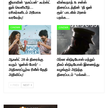
ஜீவாவின் ‘தகப்பன்’ ஃபர்ஸ்ட்
விஸ்வநாத் & சன்ஸ்
லுக் வெளியீடு…
திரைப்படத்தின் ‘தி ஒன்
ரசிகர்களிடம் அமோக
ரூல்’ பாடலில் அனல்
வரவேற்பு!
பறக்க…
CINEMA
CINEMA
ஆகஸ்ட் 28-ல் திரைக்கு
பிர்லா ஸ்டுடியோஸ் மற்றும்
வரும் ‘ஒன்ஸ் மோர்’ –
நீலம் ஸ்டுடியோஸ் இணைந்து
அதிகாரப்பூர்வ ரிலீஸ் தேதி
வழங்கும் அடுத்த
அறிவிப்பு!
திரைப்படம் “மக்கள்…
PREV
NEXT