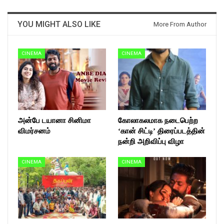
YOU MIGHT ALSO LIKE
More From Author
CINEMA
CINEMA
அன்பே டயானா சினிமா
கோலாகலமாக நடைபெற்ற
விமர்சனம்
‘கான் சிட்டி’ திரைப்படத்தின்
நன்றி அறிவிப்பு விழா
CINEMA
CINEMA