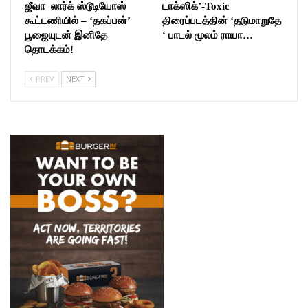
ஜீவா லார்க் ஸ்டூடியோஸ்
டாக்ஸிக்’-Toxic
கூட்டணியில் – ‘தகப்பன்’
திரைப்படத்தின் ‘தடுமாறுதே
பூஜையுடன் இனிதே
‘ பாடல் மூலம் ராயா…
தொடக்கம்!
PREV
NEXT