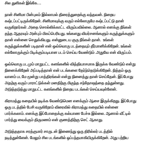
சில துளிகள் இங்கே…
நான் சினிமா பின்புலம் இல்லாமல் திரைத்துறைக்கு வந்தவன். நிறைய
கஷ்டப்பட்டிருக்கிறேன். சினிமாவுக்கு வரும் எல்லோருமே கஷ்டப்பட்டு தான்
வருகிறார்கள் .அதை சொல்லிக்காட்ட விரும்பவில்லை. ஆனால் எனக்கு நீங்கள்
தந்த ஆதரவும் அன்பும் மிகப்பெரியது. உங்களது விமர்சனங்களும் கருத்துக்களும்
தான் என்னை செதுக்கியது. என்னுடைய குரு நீங்கள் தான். உங்கள்
கருத்துக்களின் படிதான் என் ஒவ்வொரு படத்தையும் தீர்மானிக்கிறேன். உங்கள்
எல்லோருக்கும் பிடிக்கும்படியான படம் செய்ய வேண்டும் .அதுவே என் விருப்பம்.
ஒவ்வொரு படமும் மாறுபட்ட களங்களில் வித்தியாசமாக இருக்க வேண்டும் என்று
நினைக்கிறேன் அப்படித்தான் என் படங்களை தேர்ந்தெடுக்கிறேன். நித்தம் ஒரு
வானம் படமே மூன்று பாத்திரங்கள் என்று நினைத்து தான் செய்தேன். இப்போது
அதற்கு வரும் பாராட்டுக்கள் மனதிற்கு மிகுந்த சந்தோஷத்தை தந்துள்ளது.
அடுத்தடுத்து மாறுபட்ட களங்களில் நிறைய படங்கள் செய்யவுள்ளேன்.
கிராமத்து கதையில் நடிக்க வேண்டுமென எனக்கும் ஆசை இருக்கிறது. இப்போது
ஒரு படத்தில் பேசி வருகிறோம் விரைவில் கிராமத்து கதையில் என்னை
பார்க்கலாம். எனக்கு இப்போதைக்கு கல்யாண பேச்சு இல்லை. ஆனால் வீட்டில்
பார்த்து வைக்கும் திருமணம் என் குணத்திற்கு செட் ஆகாது.
அடுத்ததாக சரத்குமார் சாருடன் இணைந்து ஒரு திரில்லர் படத்தில்
நடித்துள்ளேன். மேலும் சில படங்களில் ஒப்பந்தமாகியிருக்கிறேன். அது பற்றிய