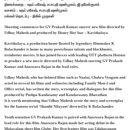
திரைக்கதை – உதய் மகேஷ், சபாபதி ஷண்முகம், ஜி நரேன்குமார்
வசனம் – உதய் மகேஷ், சபாபதி ஷண்முகம்
மக்கள் தொடர்பு – நிகில் முருகன்
Shooting commences for GV Prakash Kumar-starrer new film directed by
Udhay Mahesh and produced by Disney Hot Star – Kavithalaya
Kavithalaya, a production house floated by legendary filmmaker K
Balachander is home to many powerhouse talents and blockbuster,
trendsetter movies. It has joined forces with leading OTT platform Hotstar
to produce a new movie directed by Udhay Mahesh starring GV Prakash
Kumar and Anaswara Rajan in the lead roles.
Udhay Mahesh, who has helmed films such as Naalai, Chakra Vyugam and
acted in several hit films and webseries including Family Man-2 and
Office serial, has written the story, screenplay and dialogues for this film
produced by Pushpa Kandasamy and Kandaswamy Bharathan
It is worth mentioning that Udhay Mahesh wrote the story and screenplay
for the famous serial ‘Shanthi Nilayam’ directed by K Balachander.
Youth sensation GV Prakash Kumar is paired with Anaswara Rajan in the
lead role for this film. Anaswara Rajan made her acting debut in the
Malayalam short film Globe. Her first feature film was Udaharanam