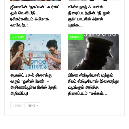
ஜீவாவின் ‘தகப்பன்’ ஃபர்ஸ்ட்
விஸ்வநாத் & சன்ஸ்
லுக் வெளியீடு…
திரைப்படத்தின் ‘தி ஒன்
ரசிகர்களிடம் அமோக
ரூல்’ பாடலில் அனல்
வரவேற்பு!
பறக்க…
CINEMA
CINEMA
ஆகஸ்ட் 28-ல் திரைக்கு
பிர்லா ஸ்டுடியோஸ் மற்றும்
வரும் ‘ஒன்ஸ் மோர்’ –
நீலம் ஸ்டுடியோஸ் இணைந்து
அதிகாரப்பூர்வ ரிலீஸ் தேதி
வழங்கும் அடுத்த
அறிவிப்பு!
திரைப்படம் “மக்கள்…
PREV
NEXT