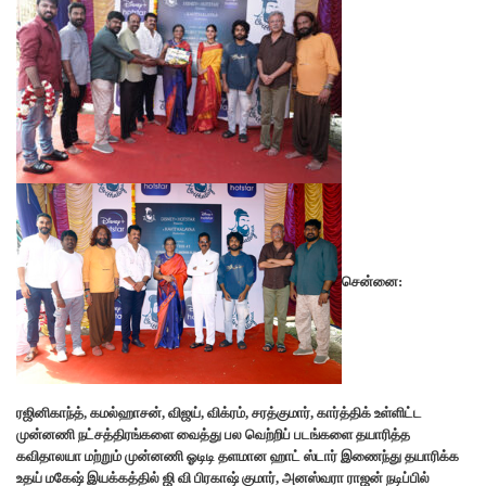
சென்னை:
ரஜினிகாந்த், கமல்ஹாசன், விஜய், விக்ரம், சரத்குமார், கார்த்திக் உள்ளிட்ட
முன்னணி நட்சத்திரங்களை வைத்து பல வெற்றிப் படங்களை தயாரித்த
கவிதாலயா மற்றும் முன்னணி ஓடிடி தளமான ஹாட் ஸ்டார் இணைந்து தயாரிக்க
உதய் மகேஷ் இயக்கத்தில் ஜி வி பிரகாஷ் குமார், அனஸ்வரா ராஜன் நடிப்பில்