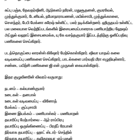
சுப்பு பஞ்சு, தேவதர்ஷினி, ஆடுகளம் நரேன், மதுசூதனன், குமரவேல்,
முத்துக்குமார், டேனியல், நமோநாராயணன், மயில்சாமி, முத்துக்காளை,
சௌந்தர், பேபி மேக்னா சுரேஷ் உள்ளிட்ட பலர் நடிக்கின்றனர். ஹிருதயம் உள்ளிட்ட
பல மலையாள வெற்றிப்படங்களில் இசையமைப்பாளராக பணியாற்றிய ஹேஷம்
அப்துல் வஹாப் இசையமைக்க, யு கே வசந்தகுமார் இப்படத்திற்கு ஒளிப்பதிவு
பணிகளை செய்கிறார்.
படத்தொகுப்பை லாரன்ஸ் கிஷோர் மேற்கொள்கிறார். ஷிவா யாதவ் கலை
வடிவமைப்பு பணிகளை செய்கிறார், பாடல்களை பார்வதி மீரா எழுதியுள்ளார்,
சண்டை பயிற்சி பணிகளை ஜி என் முருகன் கையாள்கிறார்.
இதர குழுவினரின் விவரம் வருமாறு:
நடனம் – கல்யாண்குமார்
உடைகள் – தனபால்
உடைகள் வடிவமைப்பு – வினோத்
மேக்கப் – குப்புசாமி
இணை இயக்கம் – மணிபாஸ்கர் – மணிமாறன்
தயாரிப்பு மேற்பார்வை – ஆர் ராம்பிரபு
தயாரிப்பு ஒருங்கிணைப்பு – பிரதீப் ரேயான்
நிர்வாக தயாரிப்பு – ஹாட் ஸ்டார்- செந்தில்
நிர்வாக தயாரிப்பு – கவிதாலயா -எம் மதன்