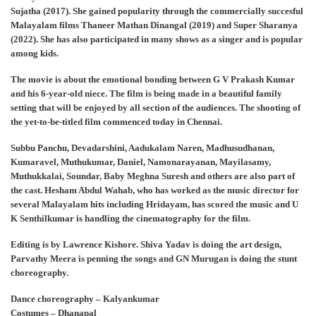
Sujatha (2017). She gained popularity through the commercially succesful
Malayalam films Thaneer Mathan Dinangal (2019) and Super Sharanya
(2022). She has also participated in many shows as a singer and is popular
among kids.
The movie is about the emotional bonding between G V Prakash Kumar
and his 6-year-old niece. The film is being made in a beautiful family
setting that will be enjoyed by all section of the audiences. The shooting of
the yet-to-be-titled film commenced today in Chennai.
Subbu Panchu, Devadarshini, Aadukalam Naren, Madhusudhanan,
Kumaravel, Muthukumar, Daniel, Namonarayanan, Mayilasamy,
Muthukkalai, Soundar, Baby Meghna Suresh and others are also part of
the cast. Hesham Abdul Wahab, who has worked as the music director for
several Malayalam hits including Hridayam, has scored the music and U
K Senthilkumar is handling the cinematography for the film.
Editing is by Lawrence Kishore. Shiva Yadav is doing the art design,
Parvathy Meera is penning the songs and GN Murugan is doing the stunt
choreography.
Dance choreography – Kalyankumar
Costumes – Dhanapal