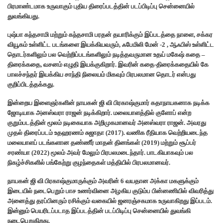
பிரமாண்டமாக உருவாகும் புதிய திரைப்படத்தின் படப்பிடிப்பு சென்னையில்
துவங்கியது.
புஷ்பா கந்தசாமி மற்றும் கந்தசாமி பரதன் தயாரிக்கும் இப்படத்தை நாளை, சக்கர
வியூகம் உள்ளிட்ட படங்களை இயக்கியவரும், ஃபேமிலி மேன் -2 , ஆஃபிஸ் உள்ளிட்ட
தொடர்களிலும் பல வெற்றிப்படங்களிலும் நடித்தவருமான உதய் மகேஷ் கதை –
திரைக்கதை, வசனம் எழுதி இயக்குகிறார். இவரின் கதை-திரைக்கதையில் கே
பாலச்சந்தர் இயக்கிய சாந்தி நிலையம் மிகவும் பிரபலமான தொடர் என்பது
குறிப்பிடத்தக்கது.
இன்றைய இளைஞர்களின் நாயகன் ஜி வி பிரகாஷ்குமார் கதாநாயகனாக நடிக்க
ஜோடியாக அனஸ்வரா ராஜன் நடிக்கிறார். மலையாளத்தில் குளோப் என்ற
குறும்படத்தின் மூலம் நடிகையாக அறிமுகமானவர் அனஸ்வரா ராஜன். அவரது
முதல் திரைப்படம் உதஹரணம் சுஜாதா (2017). வணிக ரீதியாக வெற்றியடைந்த
மலையாளப் படங்களான தண்ணீர் மாதன் தினங்கள் (2019) மற்றும் சூப்பர்
சரண்யா (2022) மூலம் அவர் மேலும் பிரபலமடைந்தார். பாடகியாகவும் பல
நிகழ்ச்சிகளில் பங்கேற்று குழந்தைகள் மத்தியில் பிரபலமானவர்.
நாயகன் ஜி வி பிரகாஷ்குமாருக்கும் அவரின் 6 வயதான அக்கா மகளுக்கும்
இடையில் நடைபெறும் பாச உணர்வினை அழகிய குடும்ப பின்னணியில் விவரித்து
அனைத்து தரப்பினரும் ரசிக்கும் வகையில் ஜனரஞ்சகமாக உருவாகிறது இப்படம்.
இன்னும் பெயரிடப்படாத இப்படத்தின் படப்பிடிப்பு சென்னையில் துவங்கி
நடைபெறுகிறது.