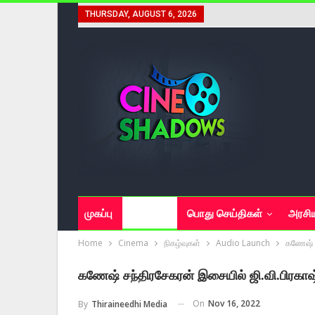
THURSDAY, AUGUST 6, 2026
முகப்பு
சினிமா
பொது செய்திகள்
அரசி
Home
Cinema
நிகழ்வுகள்
Audio Launch
கணேஷ் ச
கணேஷ் சந்திரசேகரன் இசையில் ஜி.வி.பிரகாஷ
On
Nov 16, 2022
By
Thiraineedhi Media