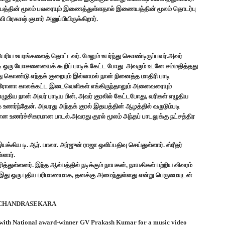
ின் மூலம் பலரையும் இணைத்துள்ளதால் இணையத்தின் மூலம் தொடர்பு
பிரகாஷ் குமார் அனுப்பியிருக்கிறார்.
 பெரிய உயரங்களைத் தொட்டவர். மேலும் உயர்ந்து கொண்டிருப்பவர்.அவர்
படி ஒரு யோசனையைக் கூறிப் பாடிக் கேட்ட போது அவரும் உடனே சம்மதித்தது
ு கொண்டு எந்தக் குறையும் இல்லாமல் நான் நினைத்த மாதிரி பாடி
த கொரோனா காலக்கட்ட இடைவெளிகள் எங்கிருந்தாலும் அனைவரையும்
ிய நான் அவர் பாடிய பின், அவர் குரலில் கேட்டபோது, வரிகள் எழுதிய
ணர்ந்தேன். அவரது அந்தக் குரல் இதயத்தின் ஆழத்தில் வருடும்படி
 உணர்ச்சிகரமான பாடல்.அவரது குரல் மூலம் அந்தப் பாடலுக்கு நட்சத்திர
கிய டி. ஆர். பாலா. அர்ஜுன் ராஜா ஒளிப்பதிவு செய்துள்ளார். ஸ்ரீதர்
்ளார்.
த்துள்ளனர். இந்த ஆல்பத்தில் நடிக்கும் நாயகன், நாயகிகள் பற்றிய விவரம்
இது ஒரு புதிய பரிமாணமாக, தனக்கு அமைந்துள்ளது என்று பெருமையுடன்
H CHANDRASEKARA
with National award-winner GV Prakash Kumar for a music video