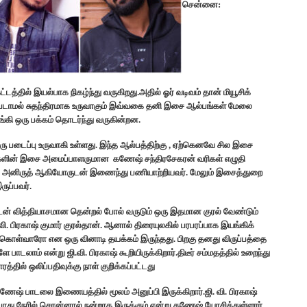
சென்னை:
்தில் இயல்பாக நிகழ்ந்து வருகிறது.அதில் ஓர் வடிவம் தான் மியூசிக்
படாமல் சுதந்திரமாக உருவாகும் இவ்வகை தனி இசை ஆல்பங்கள் மேலை
ங்கி ஒரு பக்கம் தொடர்ந்து வருகின்றன.
ரு படைப்பு உருவாகி உள்ளது. இந்த ஆல்பத்திற்கு , ஏற்கெனவே சில இசை
படங்களின் இசை அமைப்பாளருமான கணேஷ் சந்திரசேகரன் வரிகள் எழுதி
ி, அனிருத் ஆகியோருடன் இணைந்து பணியாற்றியவர். மேலும் இசைத்துறை
ுப்பவர்.
ன் வித்தியாசமான தென்றல் போல் வருடும் ஒரு இதமான குரல் வேண்டும்
ி. பிரகாஷ் குமார் குரல்தான். ஆனால் திரையுலகில் பரபரப்பாக இயங்கிக்
் கொள்வாரோ என ஒரு வினாடி தயக்கம் இருந்தது. பிறகு தனது விருப்பத்தை
ாடலாம் என்று ஜி.வி. பிரகாஷ் கூறியிருக்கிறார்.திடீர் சம்மதத்தில் உறைந்து
தில் ஒலிப்பதிவுக்கு நாள் குறிக்கப்பட்டது
ணேஷ் பாடலை இணையத்தில் மூலம் அனுப்பி இருக்கிறார்.ஜி. வி. பிரகாஷ்
ய போது நேரில் சொன்னால் நன்றாக இருக்கும் என்று கணேஷ் யோசித்துள்ளார்.