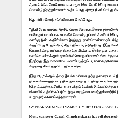
ஆனால் இந்த கொரோனா கால சமூக இடைவெளி இப்படி இணையத்த
கொண்டு திருத்தங்களைக் கூறிய போது அதையும் சரி செய்து ஜி.வி 
இது பற்றி கணேஷ் சந்திரசேகரன் பேசும்போது,
“ஜி.வி பிரகாஷ் குமார் தேசிய விருது பெற்றவர்.இசைத் துறையில்
எப்போதும் பரபரப்பாக இயங்கிக் கொண்டிருப்பவர் அவரிடம் இப்
எனக்கு இன்ப அதிர்ச்சியாக இருந்தது. நான் சொன்னதைப் புரிந்த
அனுப்பியது மேலும் அவர் மீது மதிப்பை ஏற்படுத்தியது. இந்
இணைக்கிறது என்பதை நினைத்து வியப்பாக இருந்தது.பாடலை எழுத
எனக்கே அந்தக் குரல் மூலம் இன்னொரு பரிமாணம் கிடைத்ததாக உ
இருந்தது. இது மனவலியை வெளிப்படுத்தும் படியான ஒரு சோகமான
அந்தஸ்து கிடைத்துவிட்டது”என்கிறார்.
இந்த மியூசிக் ஆல்பத்தை இயக்கி உள்ளவர் ஒத்த தாமரை பாடல் இயக்
நடனம் அமைத்துள்ளார்.தீபக் துவாரகநாத் படத்தொகுப்பு செய்துள
இந்த ஆல்பத்தை சினிமா ராசா மற்றும் கேன்னி ரெக்கார்ட்ஸ் தயாரி
விரைவில் அறிவிக்கப்படும்” இதுவரை இசையமைத்துள்ளவற்றில் 
கூறுகிறார் கணேஷ் சந்திரசேகரன்.
GV PRAKASH SINGS IN A MUSIC VIDEO FOR GANES
Music composer Ganesh Chandrasekaran has collaborated 