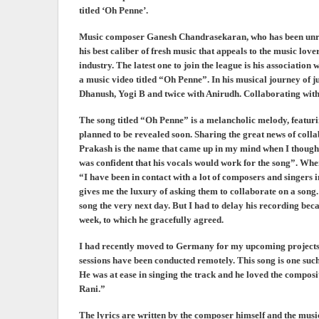
titled ‘Oh Penne’.
Music composer Ganesh Chandrasekaran, who has been unremi
his best caliber of fresh music that appeals to the music love
industry. The latest one to join the league is his associati
a music video titled “Oh Penne”. In his musical journey of j
Dhanush, Yogi B and twice with Anirudh. Collaborating with
The song titled “Oh Penne” is a melancholic melody, featuri
planned to be revealed soon. Sharing the great news of c
Prakash is the name that came up in my mind when I thought 
was confident that his vocals would work for the song”. Wh
“I have been in contact with a lot of composers and singers i
gives me the luxury of asking them to collaborate on a song
song the very next day. But I had to delay his recording beca
week, to which he gracefully agreed.
I had recently moved to Germany for my upcoming projects, 
sessions have been conducted remotely. This song is one such
He was at ease in singing the track and he loved the composit
Rani.”
The lyrics are written by the composer himself and the mus