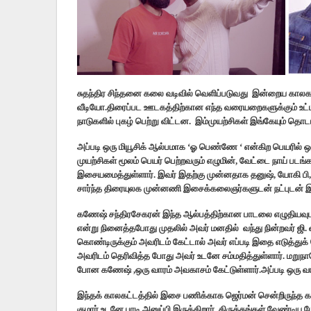
சுதந்திர சிந்தனை கலை வடிவில் வெளிப்படுவது இன்றைய காலகட்டத
வீடியோ.திரைப்பட ஊடகத்திற்கான எந்த வரையறைகளுக்கும் உட்
நாடுகளில் புகழ் பெற்று விட்டன. இம்முயற்சிகள் இங்கேயும் தொட
அப்படி ஒரு மியூசிக் ஆல்பமாக ‘ஓ பெண்ணே ‘ என்கிற பெயரில் ஒ
முயற்சிகள் மூலம் பெயர் பெற்றவரும் எழுமின், வேட்டை நாய் 
இசையமைத்துள்ளார். இவர் இதற்கு முன்னதாக தனுஷ், யோகி ப
சார்ந்த திரையுலக முன்னணி இசைக்கலைஞர்களுடன் நட்புடன் இர
கணேஷ் சந்திரசேகரன் இந்த ஆல்பத்திற்கான பாடலை எழுதியவுட
என்று நினைத்தபோது முதலில் அவர் மனதில் வந்து நின்றவர் ஜி. வ
கொண்டிருக்கும் அவரிடம் கேட்டால் அவர் எப்படி இதை எடுத்துக
அவரிடம் தெரிவித்த போது அவர் உடனே சம்மதித்துள்ளார். மறுநாளே ப
போன கணேஷ் ,ஒரு வாரம் அவகாசம் கேட்டுள்ளார்.அப்படி ஒரு வாரத்
இந்தக் காலகட்டத்தில் இசை பணிக்காக ஜெர்மன் சென்றிருந்த க
குமார் உடனே பாடி அனுப்பி இருக்கிறார். திருத்தங்கள் வேண்டி