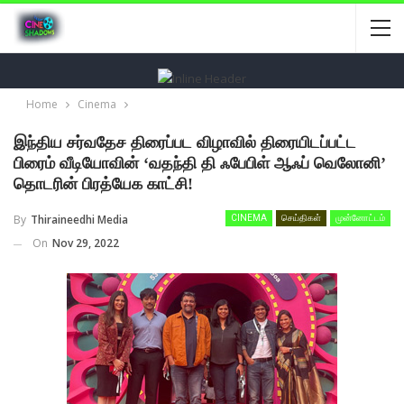
Home
Cinema
இந்திய சர்வதேச திரைப்பட விழாவில் திரையிடப்பட்ட
பிரைம் வீடியோவின் ‘வதந்தி தி ஃபேபிள் ஆஃப் வெலோனி’
தொடரின் பிரத்யேக காட்சி!
By
Thiraineedhi Media
CINEMA
செய்திகள்
முன்னோட்டம்
On
Nov 29, 2022