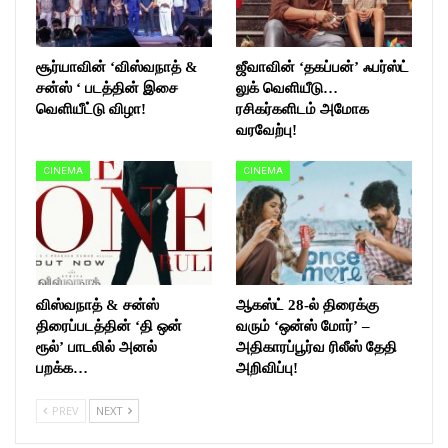
சூர்யாவின் ‘விஸ்வநாத் &
ஜீவாவின் ‘தகப்பன்’ ஃபர்ஸ்ட்
சன்ஸ் ‘ படத்தின் இசை
லுக் வெளியீடு…
வெளியீட்டு விழா!
ரசிகர்களிடம் அமோக
வரவேற்பு!
CINEMA
CINEMA
விஸ்வநாத் & சன்ஸ்
ஆகஸ்ட் 28-ல் திரைக்கு
திரைப்படத்தின் ‘தி ஒன்
வரும் ‘ஒன்ஸ் மோர்’ –
ரூல்’ பாடலில் அனல்
அதிகாரப்பூர்வ ரிலீஸ் தேதி
பறக்க…
அறிவிப்பு!
PREV
NEXT