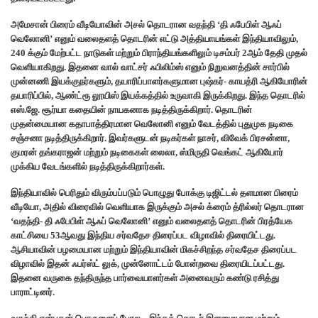
அமேசான் பிரைம் வீடியோவின் அசல் தொடரான வதந்தி ‘தி ஃபேபிள் ஆஃப்
வெலோனி’ எனும் வலைதளத் தொடரின் எட்டு அத்தியாயங்கள் இந்தியாவிலும்,
240 க்கும் மேற்பட்ட நாடுகள் மற்றும் பிராந்தியங்களிலும் டிசம்பர் 2ஆம் தேதி முதல்
வெளியாகிறது. இதனை வால் வாட்சர் ஃபிலிம்ஸ் எனும் நிறுவனத்தின் சார்பில்
முன்னணி இயக்குநர்களும், தயாரிப்பாளர்களுமான புஷ்கர்- காயத்ரி ஆகியோரின்
தயாரிப்பில், ஆண்ட்ரூ லூயிஸ் இயக்கத்தில் உருவாகி இருக்கிறது. இந்த தொடரில்
எஸ்.ஜே. சூர்யா கதையின் நாயகனாக நடித்திருக்கிறார். தொடரின்
முதன்மையான கதாபாத்திரமான வெலோனி எனும் வேடத்தில் புதுமுக நடிகை
சஞ்சனா நடித்திருக்கிறார். இவர்களுடன் நடிகர்கள் நாசர், விவேக் பிரசன்னா,
குமரன் தங்கராஜன் மற்றும் நடிகைகள் லைலா, ஸ்மிருதி வெங்கட் ஆகியோர்
முக்கிய வேடங்களில் நடித்திருக்கிறார்கள்.
இந்தியாவில் பெரிதும் விரும்பப்படும் பொழுது போக்கு டிஜிட்டல் தளமான பிரைம்
வீடியோ, அதில் விரைவில் வெளியாக இருக்கும் அசல் க்ரைம் த்ரில்லர் தொடரான
‘வதந்தி- தி ஃபேபிள் ஆஃப் வெலோனி’ எனும் வலைதளத் தொடரின் பிரத்யேக
காட்சியை 53ஆவது இந்திய சர்வதேச திரைப்பட விழாவில் திரையிட்டது.
ஆசியாவின் பழமையான மற்றும் இந்தியாவின் மிகச்சிறந்த சர்வதேச திரைப்பட
விழாவில் இதன்‌ ஃபர்ஸ்ட் லுக், முன்னோட்டம் போன்றவை திரையிடப்பட்டது.
இதனை வருகை தந்திருந்த பார்வையாளர்கள் அனைவரும் கண்டு ரசித்து
பாராட்டினர்.