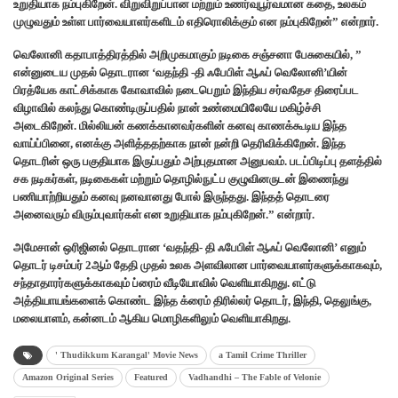
உறுதியாக நம்புகிறேன். விறுவிறுப்பான மற்றும் உணர்வுபூர்வமான கதை, உலகம்
முழுவதும் உள்ள பார்வையாளர்களிடம் எதிரொலிக்கும் என நம்புகிறேன்” என்றார்.
வெலோனி கதாபாத்திரத்தில் அறிமுகமாகும் நடிகை சஞ்சனா பேசுகையில், ”
என்னுடைய முதல் தொடரான ‘வதந்தி -தி ஃபேபிள் ஆஃப் வெலோனி’யின்
பிரத்யேக காட்சிக்காக கோவாவில் நடைபெறும் இந்திய சர்வதேச திரைப்பட
விழாவில் கலந்து கொண்டிருப்பதில் நான் உண்மையிலேயே மகிழ்ச்சி
அடைகிறேன். மில்லியன் கணக்கானவர்களின் கனவு காணக்கூடிய இந்த
வாய்ப்பினை, எனக்கு அளித்ததற்காக நான் நன்றி தெரிவிக்கிறேன். இந்த
தொடரின் ஒரு பகுதியாக இருப்பதும் அற்புதமான அனுபவம். படப்பிடிப்பு தளத்தில்
சக நடிகர்கள், நடிகைகள் மற்றும் தொழில்நுட்ப குழுவினருடன் இணைந்து
பணியாற்றியதும் கனவு நனவானது போல் இருந்தது. இந்தத் தொடரை
அனைவரும் விரும்புவார்கள் என உறுதியாக நம்புகிறேன்.” என்றார்.
அமேசான் ஒரிஜினல் தொடரான ‘வதந்தி- தி ஃபேபிள் ஆஃப் வெலோனி’ எனும்
தொடர் டிசம்பர் 2ஆம் தேதி முதல் உலக அளவிலான பார்வையாளர்களுக்காகவும்,
சந்தாதாரர்களுக்காகவும் ப்ரைம் வீடியோவில் வெளியாகிறது. எட்டு
அத்தியாயங்களைக் கொண்ட இந்த க்ரைம் திரில்லர் தொடர், இந்தி, தெலுங்கு,
மலையாளம், கன்னடம் ஆகிய மொழிகளிலும் வெளியாகிறது.
' Thudikkum Karangal' Movie News
a Tamil Crime Thriller
Amazon Original Series
Featured
Vadhandhi – The Fable of Velonie