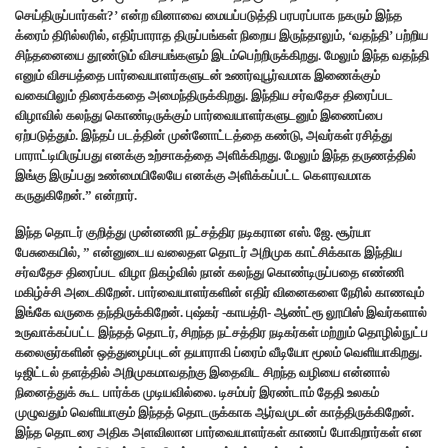
செய்திருப்பார்கள்?’ என்ற வினாவை மையப்படுத்தி பரபரப்பாக நகரும் இந்த
க்ரைம் திரில்லரில், எதிர்பாராத திருப்பங்கள் நிறைய இருந்தாலும், ‘வதந்தி’ பற்றிய
சிந்தனையை தூண்டும் விசயங்களும் இடம்பெற்றிருக்கிறது. மேலும் இந்த வதந்தி
எனும் விசயத்தை பார்வையாளர்களுடன் உணர்வுபூர்வமாக இணைக்கும்
வகையிலும் திரைக்கதை அமைந்திருக்கிறது. இந்திய சர்வதேச திரைப்பட
விழாவில் கலந்து கொண்டிருக்கும் பார்வையாளர்களுடனும் இணைப்பை
ஏற்படுத்தும். இந்தப் படத்தின் முன்னோட்டத்தை கண்டு, அவர்கள் ரசித்து
பாராட்டியிருப்பது எனக்கு உற்சாகத்தை அளிக்கிறது. மேலும் இந்த தருணத்தில்
இங்கு இருப்பது உண்மையிலேயே எனக்கு அளிக்கப்பட்ட கௌரவமாக
கருதுகிறேன்.” என்றார்.
இந்த தொடர் குறித்து முன்னணி நட்சத்திர நடிகரான எஸ். ஜே. சூர்யா
பேசுகையில், ” என்னுடைய வலைதள தொடர் அறிமுக காட்சிக்காக இந்திய
சர்வதேச திரைப்பட விழா நிகழ்வில் நான் கலந்து கொண்டிருப்பதை எண்ணி
மகிழ்ச்சி அடைகிறேன். பார்வையாளர்களின் எதிர் வினைகளை நேரில் காணவும்
இங்கே வருகை தந்திருக்கிறேன். புஷ்கர் -காயத்ரி- ஆண்ட்ரூ லூயிஸ் இவர்களால்
உருவாக்கப்பட்ட இந்தத் தொடர், சிறந்த நட்சத்திர நடிகர்கள் மற்றும் தொழில்நுட்ப
கலைஞர்களின் ஒத்துழைப்புடன் தயாராகி ப்ரைம் வீடியோ மூலம் வெளியாகிறது.
டிஜிட்டல் தளத்தில் அறிமுகமாவதற்கு இதைவிட சிறந்த வழியை என்னால்
நினைத்துக் கூட பார்க்க முடியவில்லை. டிசம்பர் இரண்டாம் தேதி உலகம்
முழுவதும் வெளியாகும் இந்தத் தொடருக்காக ஆர்வமுடன் காத்திருக்கிறேன்.
இந்த தொடரை அதிக அளவிலான பார்வையாளர்கள் காணப் போகிறார்கள் என