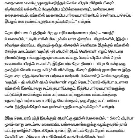
கதைகளை உலகம் முழுவதும் எடுத்துச் செல்ல விரும்புகிறோம். பிரைம்
வீடியோவில் மக்களிடம் வேரூன்றிய நம்பிக்கைகளையும், உண்மையான
கதைகளையும், எங்களின் உலகளாவிய பார்வையாளர்களிடம் சென்றடைய செய்ய
இயலும் என நாங்கள் உறுதியாக நம்புகிறோம்.” என்றார்.
தொடரின் படைப்புத்திறன் மிகு தயாரிப்பாளர்களான புஷ்கர் – காயத்ரி
பேசுகையில், ” ஆசியாவின் மிக முக்கியமான திரைப்பட விழாக்களில், இந்திய
சர்வதேச திரைப்பட விழாவும் ஒன்று. விரைவில் வெளியாக இருக்கும் எங்களின்
அடுத்த படைப்பான ‘வதந்தி -தி ஃபேபிள் ஆஃப் வெலோனி’ எனும் தொடரை
திரையிடுவது எங்களுக்கு உற்சாகமாக உள்ளது. பிரைம் வீடியோவின் அதன்
உலகளாவிய பிரத்யேக காட்சி, இந்திய சர்வதேச திரைப்பட விழா போன்ற ஒரு
தளத்தில் வெளியாவது மகிழ்ச்சியளிக்கிறது. கிரைம் திரில்லர் ஜானரிலான இந்த
தொடரை பரந்த அளவிலான பார்வையாளர்களிடம் கொண்டு செல்ல உதவுகிறது.
‘வதந்தி – தி ஃபேபிள் ஆஃப் வெலோனி’ எனும் தொடர் ப்ரைம் வீடியோ உடனான
எங்களின் இரண்டாவது கூட்டு தயாரிப்பாகும். இந்திய பார்வையாளர்களுக்கு
மட்டுமின்றி உலகெங்கும் உள்ள பார்வையாளர்களுக்காக உள்ளடக்கத்தை
உருவாக்கும் பார்வையை பகிர்ந்து கொள்வதால், ஒரு சிறந்த கூட்டாளியை
கண்டறிந்திருக்கிறோம் என நாங்கள் உறுதியாக நம்புகிறோம்.” என்றார்.
இந்த தொடரைப் பற்றி இயக்குநர் ஆண்ட்ரூ லூயிஸ் பேசுகையில், ” பிரைம் வீடியோ
மூலம் எனது படைப்பை உலகளாவிய பார்வையாளர்களுக்கு வழங்குவதில் நான்
மட்டற்ற மகிழ்ச்சி அடைகிறேன். டிசம்பர் இரண்டாம் தேதி அதன் உலகளாவிய
வெளியீட்டை ஆர்வமுடன் எதிர்நோக்கி காத்திருக்கிறேன். ‘யார்