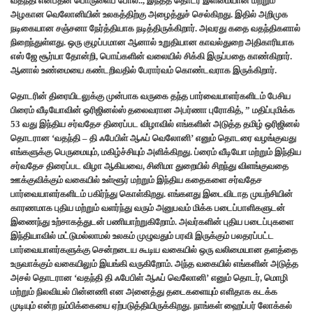
வதந்தி என்பதன் பொருளைப் போல.., இந்தத் தொடர் இளமையான மற்றும்
அழகான வெலோனியின் உலகத்திற்கு அழைத்துச் செல்கிறது. இதில் அறிமுக
நடிகையான சஞ்சனா நேர்த்தியாக நடித்திருக்கிறார். அவரது கதை வதந்திகளால்
நிறைந்துள்ளது. ஒரு குழப்பமான ஆனால் உறுதியான காவல்துறை அதிகாரியாக
எஸ் ஜே சூர்யா தோன்றி, பொய்களின் வலையில் சிக்கி இருப்பதை காண்கிறார்.
ஆனால் உண்மையை கண்டறிவதில் பேரார்வம் கொண்டவராக இருக்கிறார்.
தொடரின் திரையிடலுக்கு முன்பாக வருகை தந்த பார்வையாளர்களிடம் பேசிய
பிரைம் வீடியோவின் ஒரிஜினல்ஸ் தலைவரான அபர்ணா புரோகித், ” மதிப்புமிக்க
53 வது இந்திய சர்வதேச திரைப்பட விழாவில் எங்களின் அடுத்த தமிழ் ஒரிஜினல்
தொடரான ‘வதந்தி – தி ஃபேபிள் ஆஃப் வெலோனி’ எனும் தொடரை வழங்குவது
எங்களுக்கு பெருமையும், மகிழ்ச்சியும் அளிக்கிறது. ப்ரைம் வீடியோ மற்றும் இந்திய
சர்வதேச திரைப்பட விழா ஆகியவை, சினிமா துறையில் சிறந்து விளங்குவதை
ஊக்குவிக்கும் வகையில் உள்ளூர் மற்றும் இந்திய கதைகளை சர்வதேச
பார்வையாளர்களிடம் பகிர்ந்து கொள்கிறது. எங்களது இடைவிடாத முயற்சியின்
காரணமாக புதிய மற்றும் வளர்ந்து வரும் அனுபவம் மிக்க படைப்பாளிகளுடன்
இணைந்து உற்சாகத்துடன் பணியாற்றுகிறோம். அவர்களின் புதிய படைப்புகளை
இந்தியாவில் மட்டுமல்லாமல் உலகம் முழுவதும் பரவி இருக்கும் பலதரப்பட்ட
பார்வையாளர்களுக்கு சென்றடைய கூடிய வகையில் ஒரு வலிமையான தளத்தை
உருவாக்கும் வகையிலும் இயங்கி வருகிறோம். அந்த வகையில் எங்களின் அடுத்த
அசல் தொடரான ‘வதந்தி தி ஃபேபிள் ஆஃப் வெலோனி’ எனும் தொடர், மொழி
மற்றும் நிலவியல் பின்னணி என அனைத்து தடைகளையும் எளிதாக கடக்க
முடியும் என்ற நம்பிக்கையை ஏற்படுத்தியிருக்கிறது. நாங்கள் ஹைப்பர் லோக்கல்