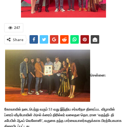
247
Share
சென்னை:
கோவாவில் நடைபெற்று வரும் 53 வது இந்திய சர்வதேச திரைப்பட விழாவில்
ப்ரைம் வீடியோவின் அசல் க்ரைம் திரில்லர் வலைதள தொடரான ‘வதந்தி- தி
ஃபேபிள் ஆஃப் வெலோனி’, வருகை தந்த பார்வையாளர்களுக்காக பிரத்யேகமாக
திரையிடப்பட்டது.