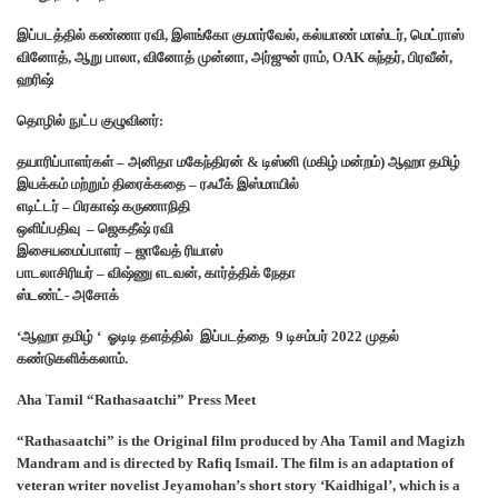
இப்படத்தில் கண்ணா ரவி, இளங்கோ குமார்வேல், கல்யாண் மாஸ்டர், மெட்ராஸ்
வினோத், ஆறு பாலா, வினோத் முன்னா, அர்ஜுன் ராம், OAK சுந்தர், பிரவீன்,
ஹரிஷ்
தொழில் நுட்ப குழுவினர்:
தயாரிப்பாளர்கள் – அனிதா மகேந்திரன் & டிஸ்னி (மகிழ் மன்றம்) ஆஹா தமிழ்
இயக்கம் மற்றும் திரைக்கதை – ரஃபீக் இஸ்மாயில்
எடிட்டர் – பிரகாஷ் கருணாநிதி
ஒளிப்பதிவு – ஜெகதீஷ் ரவி
இசையமைப்பாளர் – ஜாவேத் ரியாஸ்
பாடலாசிரியர் – விஷ்ணு எடவன், கார்த்திக் நேதா
ஸ்டண்ட்- அசோக்
‘ஆஹா தமிழ் ‘ ஓடிடி தளத்தில் இப்படத்தை 9 டிசம்பர் 2022 முதல்
கண்டுகளிக்கலாம்.
Aha Tamil “Rathasaatchi” Press Meet
“Rathasaatchi” is the Original film produced by Aha Tamil and Magizh
Mandram and is directed by Rafiq Ismail. The film is an adaptation of
veteran writer novelist Jeyamohan’s short story ‘Kaidhigal’, which is a