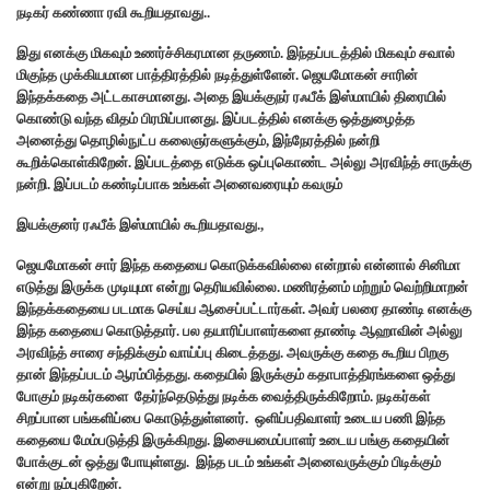
நடிகர் கண்ணா ரவி கூறியதாவது..
இது எனக்கு மிகவும் உணர்ச்சிகரமான தருணம். இந்தப்படத்தில் மிகவும் சவால்
மிகுந்த முக்கியமான பாத்திரத்தில் நடித்துள்ளேன். ஜெயமோகன் சாரின்
இந்தக்கதை அட்டகாசமானது. அதை இயக்குநர் ரஃபீக் இஸ்மாயில் திரையில்
கொண்டு வந்த விதம் பிரமிப்பானது. இப்படத்தில் எனக்கு ஒத்துழைத்த
அனைத்து தொழில்நுட்ப கலைஞர்களுக்கும், இந்நேரத்தில் நன்றி
கூறிக்கொள்கிறேன். இப்படத்தை எடுக்க ஒப்புகொண்ட அல்லு அரவிந்த் சாருக்கு
நன்றி. இப்படம் கண்டிப்பாக உங்கள் அனைவரையும் கவரும்
இயக்குனர் ரஃபீக் இஸ்மாயில் கூறியதாவது.,
ஜெயமோகன் சார் இந்த கதையை கொடுக்கவில்லை என்றால் என்னால் சினிமா
எடுத்து இருக்க முடியுமா என்று தெரியவில்லை. மணிரத்னம் மற்றும் வெற்றிமாறன்
இந்தக்கதையை படமாக செய்ய ஆசைப்பட்டார்கள். அவர் பலரை தாண்டி எனக்கு
இந்த கதையை கொடுத்தார். பல தயாரிப்பாளர்களை தாண்டி ஆஹாவின் அல்லு
அரவிந்த் சாரை சந்திக்கும் வாய்ப்பு கிடைத்தது. அவருக்கு கதை கூறிய பிறகு
தான் இந்தப்படம் ஆரம்பித்தது. கதையில் இருக்கும் கதாபாத்திரங்களை ஒத்து
போகும் நடிகர்களை தேர்ந்தெடுத்து நடிக்க வைத்திருக்கிறோம். நடிகர்கள்
சிறப்பான பங்களிப்பை கொடுத்துள்ளனர். ஒளிப்பதிவாளர் உடைய பணி இந்த
கதையை மேம்படுத்தி இருக்கிறது. இசையமைப்பாளர் உடைய பங்கு கதையின்
போக்குடன் ஒத்து போயுள்ளது. இந்த படம் உங்கள் அனைவருக்கும் பிடிக்கும்
என்று நம்புகிறேன்.