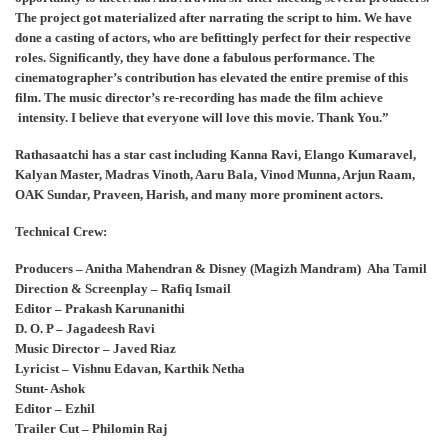
The project got materialized after narrating the script to him. We have
done a casting of actors, who are befittingly perfect for their respective
roles. Significantly, they have done a fabulous performance. The
cinematographer’s contribution has elevated the entire premise of this
film. The music director’s re-recording has made the film achieve
intensity. I believe that everyone will love this movie. Thank You.”
Rathasaatchi has a star cast including Kanna Ravi, Elango Kumaravel,
Kalyan Master, Madras Vinoth, Aaru Bala, Vinod Munna, Arjun Raam,
OAK Sundar, Praveen, Harish, and many more prominent actors.
Technical Crew:
Producers – Anitha Mahendran & Disney (Magizh Mandram) Aha Tamil
Direction & Screenplay – Rafiq Ismail
Editor – Prakash Karunanithi
D. O. P – Jagadeesh Ravi
Music Director – Javed Riaz
Lyricist – Vishnu Edavan, Karthik Netha
Stunt- Ashok
Editor – Ezhil
Trailer Cut – Philomin Raj