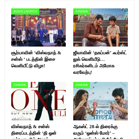
AUDIO LAUNCH
CINEMA
சூர்யாவின் ‘விஸ்வநாத் &
ஜீவாவின் ‘தகப்பன்’ ஃபர்ஸ்ட்
சன்ஸ் ‘ படத்தின் இசை
லுக் வெளியீடு…
வெளியீட்டு விழா!
ரசிகர்களிடம் அமோக
வரவேற்பு!
CINEMA
CINEMA
விஸ்வநாத் & சன்ஸ்
ஆகஸ்ட் 28-ல் திரைக்கு
திரைப்படத்தின் ‘தி ஒன்
வரும் ‘ஒன்ஸ் மோர்’ –