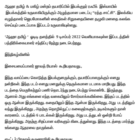
ஆஹா தமிழ் & மகிழ் மன்றம் தயாரிப்பில் இயக்குநர் ரஃபீக் இஸ்மாயில்
இயக்கத்தில் உருவாகியிருக்கும் அழுத்தமான படைப்பு “ரத்த சாட்சி”. இலக்கிய
எழுத்தாளர் ஜெயமோகனின் கைதிகள் சிறுகதையினை தழுவி மனதை கலங்க
செய்யும் படைப்பாக இப்படம் உருவாகியுள்ளது.
‘ஆஹா தமிழ் ‘ ஓடிடி தளத்தில் 9 டிசம்பர் 2022 வெளியாகவுள்ள இப்படத்தின்
பத்திரிக்கையாளர் சந்திப்பு நேற்று நடைபெற்றது.
இந்நிகழ்வினில்
இசையமைப்பாளர் ஜாவத் ரியாஸ் கூறியதாவது.,
இந்த வாய்ப்பை கொடுத்த இயக்குனருக்கும், தயாரிப்பாளருக்கும் எனது
நன்றிகள். இந்த படம் எனது மனதுக்கு நெருக்கமான படமாக மாறியது. இந்த
படத்தை மெருகேற்றும் பணி தொடர்ந்து நடைபெற்று கொண்டே இருந்தது.
ஆனால் அது எங்களை எந்த வகையிலும் சோர்வாக்கவில்லை. இந்தப் படத்தில்
ஒரு ஆன்மா இருக்கிறது. கதையிலும் இந்த ஆன்மா இருக்கிறது, அது படத்திலும்
வந்து இருக்கிறது , அதற்கு தொழில்நுட்ப கலைஞர்களும், நடிகர்களும் தான்
காரணம். படத்தில் 6 பாடல்கள் இருக்கிறது. அது படத்துடன் ஒன்றி போய்
இருக்கிறது. அதற்கு சிறப்பான வரிகளும் கிடைத்துள்ளது. இந்த படத்தை பார்த்து
உங்களது ஆதரவை தாருங்கள்.
எடிட்டர் பிரகாஷ் கருணாநிதி கூறியதாவது..,