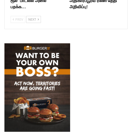
ரூல்’ பாடலில் அனல்
அதிகாரப்பூர்வ ரிலீஸ் தேதி
பறக்க…
அறிவிப்பு!
PREV
NEXT