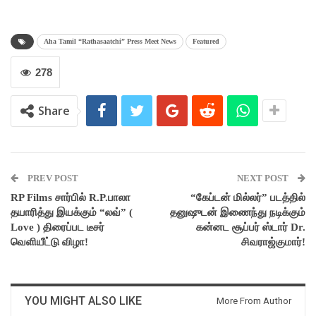
Aha Tamil “Rathasaatchi” Press Meet News
Featured
278
Share
PREV POST
NEXT POST
RP Films சார்பில் R.P.பாலா
“கேப்டன் மில்லர்” படத்தில்
தயாரித்து இயக்கும் “லவ்” (
தனுஷுடன் இணைந்து நடிக்கும்
Love ) திரைப்பட டீசர்
கன்னட சூப்பர் ஸ்டார் Dr.
வெளியீட்டு விழா!
சிவராஜ்குமார்!
YOU MIGHT ALSO LIKE
More From Author