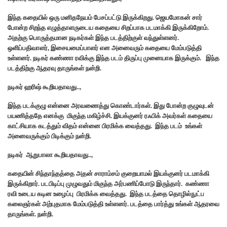
இந்த கதையில் ஒரு மனிதநேயம் பேசப்பட்டு இருக்கிறது. ஜெயமோகன் சார்
போன்ற சிறந்த எழுத்தாளருடைய கதையை சிறப்பாக படமாக்கி இருக்கிறோம்.
அதற்கு பொருத்தமான நடிகர்கள் இந்த படத்திற்குள் வந்துள்ளனர்.
ஒளிப்பதிவாளர், இசையமைப்பாளர் என அனைவரும் கதையை மேம்படுத்தி
உள்ளனர். நடிகர் கண்ணா ரவிக்கு இந்த படம் திருப்பு முனையாக இருக்கும். இந்த
படத்திற்கு ஆதரவு தாருங்கள் நன்றி.
நடிகர் ஹரிஷ் கூறியதாவது..,
இந்த படக்குழு என்னை அரவணைத்து கொண்டார்கள். இது போன்ற குழுவுடன்
பயணித்ததே எனக்கு மிகுந்த மகிழ்ச்சி. இயக்குனர் ரஃபிக் அவர்கள் கதையை
காட்சியாக கடத்தும் விதம் என்னை பிரமிக்க வைத்தது. இந்த படம் உங்கள்
அனைவருக்கும் பிடிக்கும் நன்றி.
நடிகர் ஆறுபாலா கூறியதாவது..,
கதையின் சிந்தாந்தத்தை அதன் சாராம்சம் குறையாமல் இயக்குனர் படமாக்கி
இருக்கிறார். படபிடிப்பு முழுவதும் மிகுந்த அர்பணிப்போடு இருந்தார். கண்ணா
ரவி உடைய கடின உழைப்பு பிரமிக்க வைத்தது. இந்த படத்தை தொழில்நுட்ப
கலைஞர்கள் அற்புதமாக மேம்படுத்தி உள்ளனர். படத்தை பார்த்து உங்கள் ஆதரவை
தாருங்கள். நன்றி.