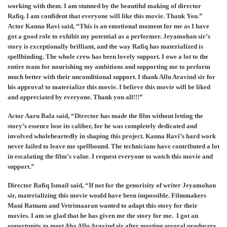
working with them. I am stunned by the beautiful making of director
Rafiq. I am confident that everyone will like this movie. Thank You.”
Actor Kanna Ravi said, “This is an emotional moment for me as I have
got a good role to exhibit my potential as a performer. Jeyamohan sir’s
story is exceptionally brilliant, and the way Rafiq has materialized is
spellbinding. The whole crew has been lovely support. I owe a lot to the
entire team for nourishing my ambitions and supporting me to perform
much better with their unconditional support. I thank Allu Aravind sir for
his approval to materialize this movie. I believe this movie will be liked
and appreciated by everyone. Thank you all!!!”
Actor Aaru Bala said, “Director has made the film without letting the
story’s essence lose its caliber, for he was completely dedicated and
involved wholeheartedly in shaping this project. Kanna Ravi’s hard work
never failed to leave me spellbound. The technicians have contributed a lot
in escalating the film’s value. I request everyone to watch this movie and
support.”
Director Rafiq Ismail said, “If not for the genorisity of writer Jeyamohan
sir, materializing this movie would have been impossible. Filmmakers
Mani Ratnam and Vetrimaaran wanted to adapt this story for their
movies. I am so glad that he has given me the story for me. I got an
opportunity to meet Aha Allu Aravind sir after meeting several producers.