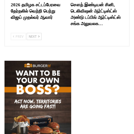
2026 தமிழக சட்டப்பேரவை
சௌத் இண்டியன் சினி,
தேர்தலில் வெற்றி பெற்று
டெலிவிஷன் ஆர்ட்டிஸ்ட்ஸ்
விஜய் முதல்வர் ஆவார்
அண்டு டப்பிங் ஆர்ட்டிஸ்ட்ஸ்
சங்க அலுவலக…
PREV
NEXT